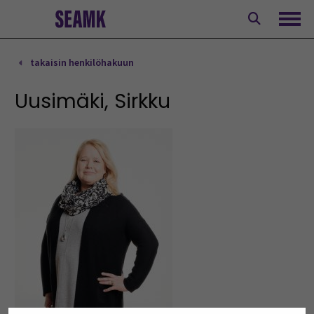
Siirry
sisältöön
Avaa
takaisin henkilöhakuun
Uusimäki, Sirkku