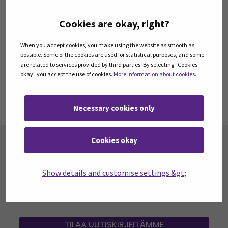
Cookies are okay, right?
Yhteystiedot
When you accept cookies, you make using the website as smooth as
possible. Some of the cookies are used for statistical purposes, and some
Seinäjoen ammattikorkeakoulu SEAMK
are related to services provided by third parties. By selecting "Cookies
Otsikko:
Asiantuntija, yrityspalvelut
okay" you accept the use of cookies.
More information about cookies
.
puhelin:
+358408304253
sähköposti:
sirkku.uusimaki@seamk.fi
Necessary cookies only
Cookies okay
TILAA SEAMKIN UUTISKIRJEITÄ
SEAMK tuottaa uutiskirjeitä eri aiheista.
Uutiskirjeemme ovat koosteita SEAMKin
Show details and customise settings &gt;
ajankohtaisista koulutuksista, tapahtumista sekä
opetuksen ja tutkimuksen ja kehittämisen
asioista.
TILAA UUTISKIRJEITÄMME