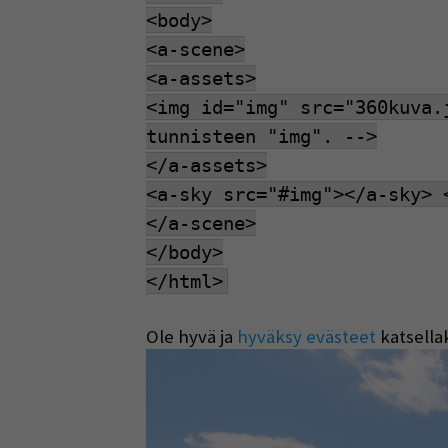
<body>
<a-scene>
<a-assets>
<img id="img" src="360kuva.
tunnisteen "img". -->
</a-assets>
<a-sky src="#img"></a-sky> 
</a-scene>
</body>
</html>
Ole hyvä ja
hyväksy evästeet
katsella