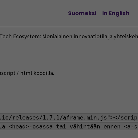
Suomeksi
In English
Vaihda kieltä
Tech Ecosystem: Monialainen innovaatiotila ja yhteiske
script / html koodilla.
.io/releases/1.7.1/aframe.min.js"></scrip
la <head>-osassa tai vähintään ennen <a-s