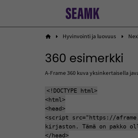
Siirry
sisältöön
Hyvinvointi ja luovuus
Nex
Etusivulle
360 esimerkki
A-Frame 360 kuva yksinkertaisella java
<!DOCTYPE html>
<html>
<head>
<script src="https://aframe
kirjaston. Tämä on pakko ol
</head>