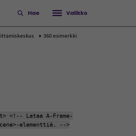
Hae
Valikko
Avaa valikko
hittämiskeskus
360 esimerkki
t> <!-- Lataa A-Frame-
cene>-elementtiä. -->