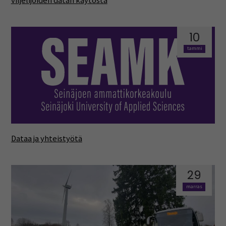
viljelijöiden datan käytöstä
10
tammi
Dataa ja yhteistyötä
29
marras