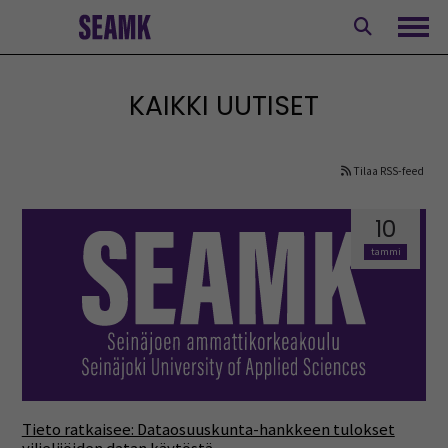
Siirry
sisältöön
Avaa
KAIKKI UUTISET
Tilaa RSS-feed
10
tammi
Tieto ratkaisee: Dataosuuskunta-hankkeen tulokset