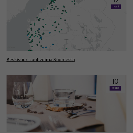
kesä
Keskisuuri tuulivoima Suomessa
10
touko