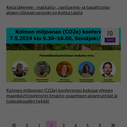
Kesä lähenee - matkailu-, ravitsemis- ja tapahtuma-
alojen vilkkain sesonki on kohta täällä
19
huhti
Kolmen miljoonan (CO2e) konferenssi kokoaa yhteen
maankäyttösektorin ilmasto-osaamisen asiantuntijat ja
tulevaisuuden tekijät
1
2
3
4
5