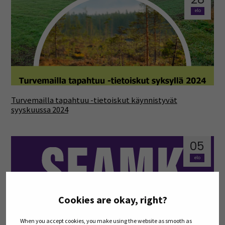
elo
Turvemailla tapahtuu -tietoiskut käynnistyvät
syyskuussa 2024
05
elo
Cookies are okay, right?
When you accept cookies, you make using the website as smooth as