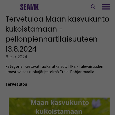
Siirry
sisältöön
Avaa
Tervetuloa Maan kasvukunto
kukoistamaan -
pellonpiennartilaisuuteen
13.8.2024
5 elo 2024
kategoria:
Kestävät ruokaratkaisut
,
TIRE - Tulevaisuuden
ilmastoviisas ruokajärjestelmä Etelä-Pohjanmaalla
Tervetuloa