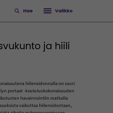
Hae
Valikko
Avaa valikko
kunto ja hiili
naisuutena hiilensidonnalla on suuri
jelyn portaat -koulutuskokonaisuuden
ikutusten havainnointiin matkalla
uksista vaikuttaa hiilensidontaan,
äitä aiheita puheenvuoroissaan