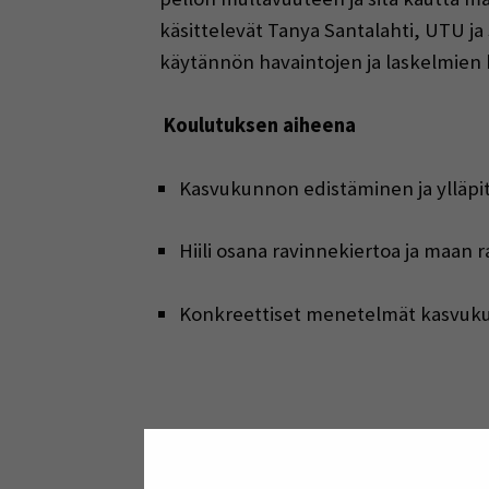
käsittelevät Tanya Santalahti, UTU j
käytännön havaintojen ja laskelmien 
Koulutuksen aiheena
Kasvukunnon edistäminen ja ylläp
Hiili osana ravinnekiertoa ja maan 
Konkreettiset menetelmät kasvuk
Ohjelma