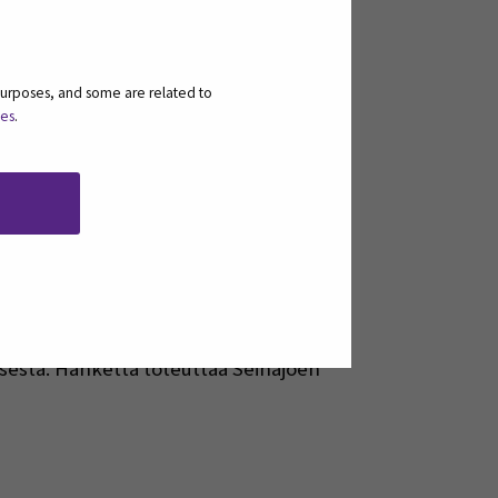
purposes, and some are related to
ies
.
portaat -hanketta.
sesta. Hanketta toteuttaa Seinäjoen