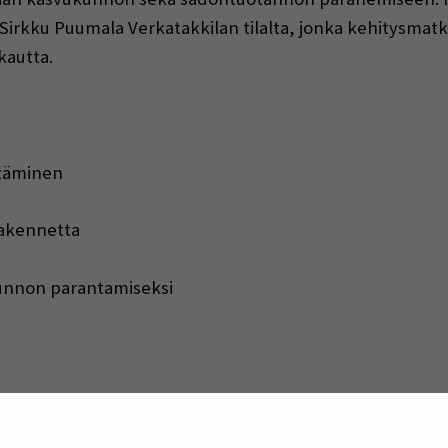
a Sirkku Puumala Verkatakkilan tilalta, jonka kehitys
kautta.
itäminen
rakennetta
unnon parantamiseksi