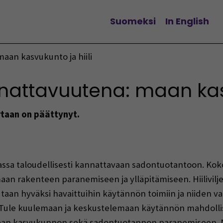
Suomeksi
In English
Vaihda kieltä
an kasvukunto ja hiili
attavuutena: maan kasvu
taan on päättynyt.
sa taloudellisesti kannattavaan sadontuotantoon. Koko
maan rakenteen paranemiseen ja ylläpitämiseen. Hiilivil
aan hyväksi havaittuihin käytännön toimiin ja niiden va
Tule kuulemaan ja keskustelemaan käytännön mahdollisu
maan kasvukunnon sekä sadontuotannon paranemiseen. N