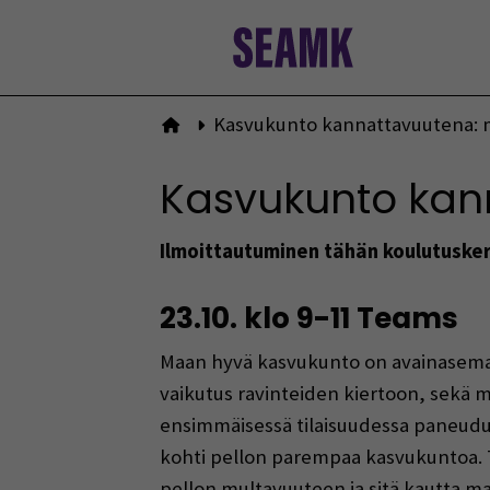
Siirry
sisältöön
Kasvukunto kannattavuutena: ma
Etusivulle
Kasvukunto kann
Ilmoittautuminen tähän koulutusker
23.10. klo 9-11 Teams
Maan hyvä kasvukunto on avainasemas
vaikutus ravinteiden kiertoon, sekä 
ensimmäisessä tilaisuudessa paneudut
kohti pellon parempaa kasvukuntoa. 
pellon multavuuteen ja sitä kautta 