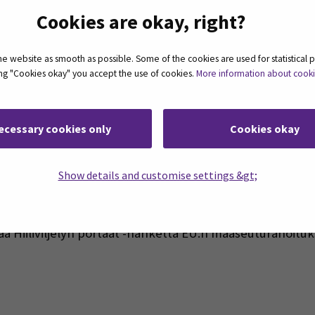
Cookies are okay, right?
mintaa
 website as smooth as possible. Some of the cookies are used for statistical 
ting "Cookies okay" you accept the use of cookies.
More information about cook
kkilan tilan kehitysmatka
ecessary cookies only
Cookies okay
Show details and customise settings &gt;
-koulutuskokonaisuutta, joka toteutuu osana Hiiliviljelyn 
a Hiiliviljelyn portaat -hanketta EU:n maaseuturahoituk