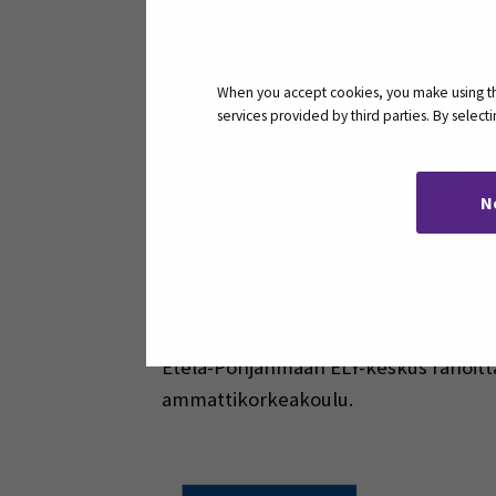
9.00 Tervetuloa
Raisa Leppänen, SeAMK
9.15 Hiiliviljely osana tuottavaa toi
When you accept cookies, you make using the
Tanya Santalahti, UTU
services provided by third parties. By selec
10:00 Käytännon näkökulma: Verkata
Sirkku Puumala, Verkatakkilantila
N
11.00 Tilaisuus päättyy
Koulutus on osa Hiiliviljelyn portaat 
Etelä-Pohjanmaan ELY-keskus rahoitta
ammattikorkeakoulu.