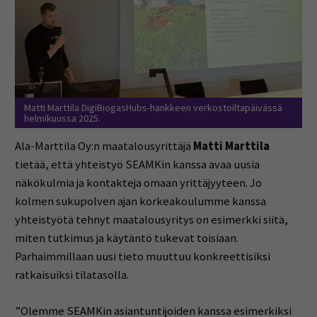
Matti Marttila DigiBiogasHubs-hankkeen verkostoiltapäivässä
helmikuussa 2025.
Ala-Marttila Oy:n maatalousyrittäjä
Matti Marttila
tietää, että yhteistyö SEAMKin kanssa avaa uusia
näkökulmia ja kontakteja omaan yrittäjyyteen. Jo
kolmen sukupolven ajan korkeakoulumme kanssa
yhteistyötä tehnyt maatalousyritys on esimerkki siitä,
miten tutkimus ja käytäntö tukevat toisiaan.
Parhaimmillaan uusi tieto muuttuu konkreettisiksi
ratkaisuiksi tilatasolla.
”Olemme SEAMKin asiantuntijoiden kanssa esimerkiksi