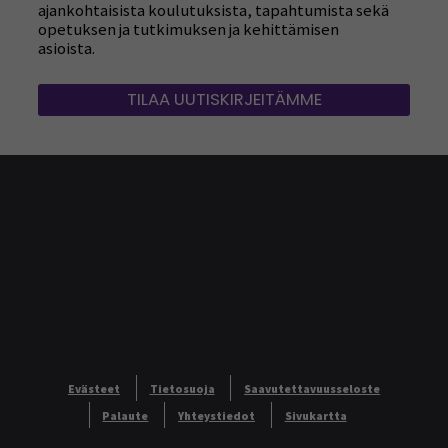
ajankohtaisista koulutuksista, tapahtumista sekä
opetuksen ja tutkimuksen ja kehittämisen
asioista.
TILAA UUTISKIRJEITÄMME
Evästeet
Tietosuoja
Saavutettavuusseloste
Palaute
Yhteystiedot
Sivukartta