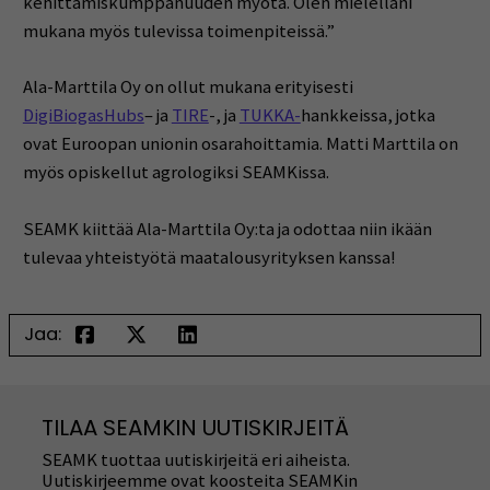
kehittämiskumppanuuden myötä. Olen mielelläni
mukana myös tulevissa toimenpiteissä.”
Ala-Marttila Oy on ollut mukana erityisesti
DigiBiogasHubs
– ja
TIRE
-, ja
TUKKA-
hankkeissa, jotka
ovat Euroopan unionin osarahoittamia. Matti Marttila on
myös opiskellut agrologiksi SEAMKissa.
SEAMK kiittää Ala-Marttila Oy:ta ja odottaa niin ikään
tulevaa yhteistyötä maatalousyrityksen kanssa!
Jaa:
TILAA SEAMKIN UUTISKIRJEITÄ
SEAMK tuottaa uutiskirjeitä eri aiheista.
Uutiskirjeemme ovat koosteita SEAMKin