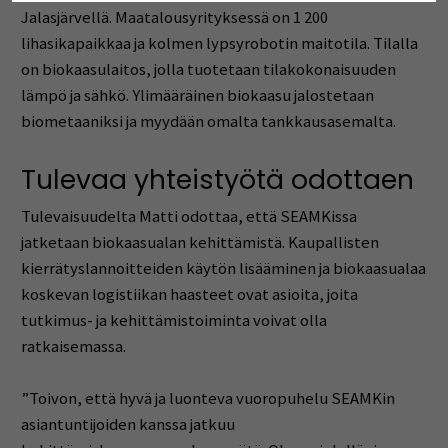
Jalasjärvellä. Maatalousyrityksessä on 1 200
lihasikapaikkaa ja kolmen lypsyrobotin maitotila. Tilalla
on biokaasulaitos, jolla tuotetaan tilakokonaisuuden
lämpö ja sähkö. Ylimääräinen biokaasu jalostetaan
biometaaniksi ja myydään omalta tankkausasemalta.
Tulevaa yhteistyötä odottaen
Tulevaisuudelta Matti odottaa, että SEAMKissa
jatketaan biokaasualan kehittämistä. Kaupallisten
kierrätyslannoitteiden käytön lisääminen ja biokaasualaa
koskevan logistiikan haasteet ovat asioita, joita
tutkimus- ja kehittämistoiminta voivat olla
ratkaisemassa.
”Toivon, että hyvä ja luonteva vuoropuhelu SEAMKin
asiantuntijoiden kanssa jatkuu