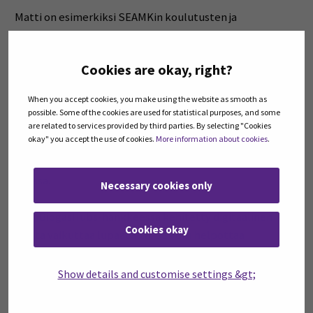
Matti on esimerkiksi SEAMKin koulutusten ja
tilaisuuksien avulla seurannut tiiviisti droonien
lisääntyvää hyödyntämistä maataloudessa. Jos ne joskus
Cookies are okay, right?
otetaan omalla tilalla käyttöön, niiden hyödyntämiseen
on jo hyvä pohja. Myös hanketoiminnan myötä tapahtuva
When you accept cookies, you make using the website as smooth as
tiedonvaihto ja verkostoituminen maatilojen ja
possible. Some of the cookies are used for statistical purposes, and some
biokaasutoimijoiden kanssa on ollut Matin
are related to services provided by third parties. By selecting "Cookies
okay" you accept the use of cookies.
More information about cookies
.
yritystoiminnalle antoisaa. Hankkeissa kehitetyt
konkreettiset työkalut voivat auttaa yritystoiminnan
arjessa.
Necessary cookies only
”DigiBiogasHubs-hankkeessa kehitetty digitaalinen
Cookies okay
alusta vaikuttaa lupaavalta. Se voisi helpottaa
esimerkiksi syötteiden hankintaa tai mädätysjäännöksen
jakelua”, Matti sanoo.
Show details and customise settings &gt;
Ala-Marttila Oy viljelee noin 600 hehtaaria peltoa Kurikan