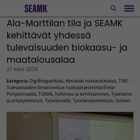
Siirry
sisältöön
Avaa
Ala-Marttilan tila ja SEAMK
kehittävät yhdessä
tulevaisuuden biokaasu- ja
maatalousalaa
27 loka 2025
kategoria:
DigiBiogasHubs
,
Kestävät ruokaratkaisut
,
TIRE -
Tulevaisuuden ilmastoviisas ruokajärjestelmä Etelä-
Pohjanmaalla
,
TUKKA
,
Tutkimus ja kehittäminen
,
Työelämä-
ja yritysyhteistyö
,
Työelämälle
,
Työelämäyhteistyö
,
Uutiset