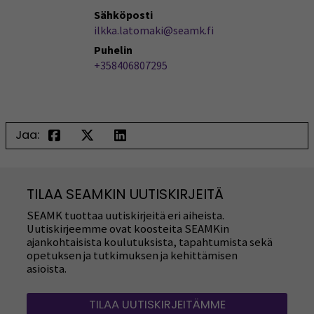
Sähköposti
ilkka.latomaki@seamk.fi
Puhelin
+358406807295
Jaa:
TILAA SEAMKIN UUTISKIRJEITÄ
SEAMK tuottaa uutiskirjeitä eri aiheista.
Uutiskirjeemme ovat koosteita SEAMKin
ajankohtaisista koulutuksista, tapahtumista sekä
opetuksen ja tutkimuksen ja kehittämisen
asioista.
TILAA UUTISKIRJEITÄMME