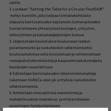
välille.
Luodaan ”Setting the Table for a Circular FoodShift”
-kehys kunnille, joka tarjoaa toimialakohtaista
ohjausta kiertotalouden käytännön toimenpiteiden
tunnistamiseen yhteistyössä koulujen, yritysten,
sidosryhmien ja kansalaisjärjestöjen kanssa.
Järjestetään koulutuksia kouluruoan laadun
parantamiseksi ja ruokahävikin vähentämiseksi
kouluruokaloissa sekä koulutetaan ja valmennetaan
ruokapalveluhenkilöstöä ja kaupunkiruokatoimijoita
kestävään ruoanlaittoon.
Edistetään kiertotalouden liiketoimintamalleja
tukemaan HoReCa-alan pk-yrityksiä ruokahävikin
vähentämisessä.
Kehitetään innovatiivisia menetelmiä ja
mahdollisuuksia maatalous- ja elintarvikealan
sivuvirtojen hyödyntämiseen.