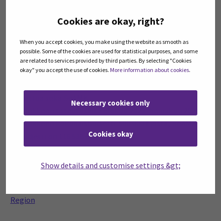
Levitetään hankkeen tuloksia ja hyviä käytäntöjä
Tarton, Latgalen ja Vilnan alueiden kunnille.
Cookies are okay, right?
When you accept cookies, you make using the website as smooth as
possible. Some of the cookies are used for statistical purposes, and some
Hanketiedot:
are related to services provided by third parties. By selecting "Cookies
okay" you accept the use of cookies.
More information about cookies
.
Hankkeen toteuttajia ovat Baltian maat; Viro, Latvia,
Liettua sekä SeAMK
Necessary cookies only
Hankkeen toteutusaika elokuu 2023- heinäkuu 2025
Hankkeen kokonaisbudjetti 500 000 € josta,
SeAMKin
Cookies okay
b
udjetti
on
116 538
€
Hanketta rahoitetaan Interreg Baltic Sean Regioin -
rahastosta
Show details and customise settings &gt;
Hankesivut
Circular FoodShift – Interreg Baltic Sea
Region