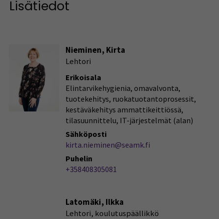
Lisätiedot
Nieminen, Kirta
Lehtori
Erikoisala
Elintarvikehygienia, omavalvonta,
tuotekehitys, ruokatuotantoprosessit,
kestäväkehitys ammattikeittiössä,
tilasuunnittelu, IT-järjestelmät (alan)
Sähköposti
kirta.nieminen@seamk.fi
Puhelin
+358408305081
Latomäki, Ilkka
Lehtori, koulutuspäällikkö