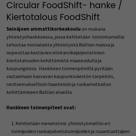
Circular FoodShift- hanke /
Kiertotalous FoodShift
Seinäjoen ammattikorkeakoulu
on mukana
yhteistyöhankkeessa, jossa kehitetään toimintamallia
tehostaa monialaista yhteistyötä Baltian maissa ja
nopeuttaa kestävien elintarvikejärjestelmien
kiertotalouden kehittämistä maaseudulla ja
kaupungeissa. Hankkeen toimenpiteillä pyritään
vastaamaan kasvavan kaupunkiväestön tarpeisiin,
ravitsemuksellisiin haasteisiin ja ruokamatkailun
kehittämiseen Baltian alueilla.
Hankkeen toimenpiteet ovat:
Kehitetään menetelmä yhteistyömalliin eri
toimijoiden ruokapalvelutoimijoiden ja ruuantuottajien