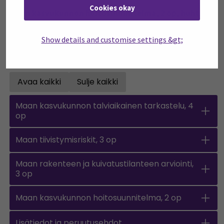
Cookies okay
Maan kasvukunnon hoitosuunnitelma, 2 op, huhti- ja
syyskuu 2025
Pohjana aiemmat kurssit, pääsyvaatimuksena aiemmat,
Show details and customise settings &gt;
läpäistyt kurssit
Avaa kaikki
Sulje kaikki
Open all accordions
Sulje kaikki
Maan kasvukunnon talviaikainen tarkastelu, 4
op
Maan tiivistymisriskit, 3 op
Maan rakenteen ja kuivatustilanteen arviointi,
3 op
Maan kasvukunnon hoitosuunnitelma, 2 op
Lisätiedot ja peruutusehdot