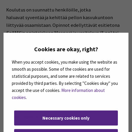
Koulutus on suunnattu henkilöille, jotka
haluavat syventää ja kehittää pellon kasvukuntoon
liittyvää osaamistaan. Opinnot edellyttävät esitietona
SeAMKin opintojakson Maaperä ja vesitalous (5 op) tai
vastaavat perustiedot maalajeista ja niiden
viljelyominaisuuksista sekä pellon kuivatustavoista.
Cookies are okay, right?
When you accept cookies, you make using the website as
Maan kasvukunnon talviaikainen tarkastelu 4 op
smooth as possible. Some of the cookies are used for
tammi-helmikuu 2025
statistical purposes, and some are related to services
sis. kartta-aineistot (1 op), maan kemiallinen tila (2 op),
provided by third parties. By selecting "Cookies okay" you
viljelykiertojen suunnittelu (1 op)
accept the use of cookies.
More information about
cookies
.
Maan tiivistymisriskit, 3 op, helmi-maaliskuu 2025
Maan rakenteen ja kuivatustilanteen arviointi, 3 op,
maalis-huhtikuu 2025
Necessary cookies only
sis. lähipäivän huhti-toukokuulla