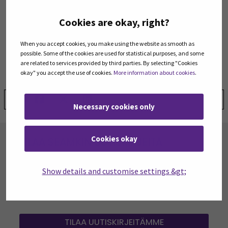
Cookies are okay, right?
Hankkeessa tuotetut artikkelit ja muut verkkojulkaisut:
When you accept cookies, you make using the website as smooth as
possible. Some of the cookies are used for statistical purposes, and some
are related to services provided by third parties. By selecting "Cookies
okay" you accept the use of cookies.
More information about cookies
.
Jaa:
Necessary cookies only
Cookies okay
TILAA SEAMKIN UUTISKIRJEITÄ
SEAMK tuottaa uutiskirjeitä eri aiheista.
Uutiskirjeemme ovat koosteita SEAMKin
Show details and customise settings &gt;
ajankohtaisista koulutuksista, tapahtumista sekä
opetuksen ja tutkimuksen ja kehittämisen
asioista.
TILAA UUTISKIRJEITÄMME