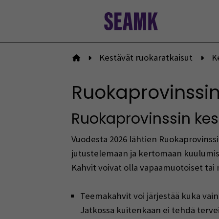
Siirry
sisältöön
Kestävät ruokaratkaisut
K
Etusivulle
Ruokaprovinssin 
Ruokaprovinssin kes
Vuodesta 2026 lähtien Ruokaprovinssi
jutustelemaan ja kertomaan kuulumis
Kahvit voivat olla vapaamuotoiset tai n
Teemakahvit voi järjestää kuka vain 
Jatkossa kuitenkaan ei tehdä terveis