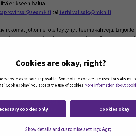
niitä erikseen halua.
kaprovinssi@seamk.fi
tai
terhi.valisalo@mkn.fi
iviikkoina, jolloin ei ole löytynyt teemakahveja. Linjoill
n kanssa ja jutella asiasta tai sen vierestä vapaamuotoi
ellä on vapautta liikehtiä!
Cookies are okay, right?
 website as smooth as possible. Some of the cookies are used for statistical 
ting "Cookies okay" you accept the use of cookies.
More information about cook
sin keskiviikkokahveille
ecessary cookies only
Cookies okay
enteriisi. Nähdään kahveilla!
Show details and customise settings &gt;