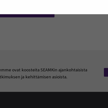
etterä
e
(Opens in a new window)
rjeemme ovat koosteita SEAMKin ajankohtaisista
tkimuksen ja kehittämisen asioista.