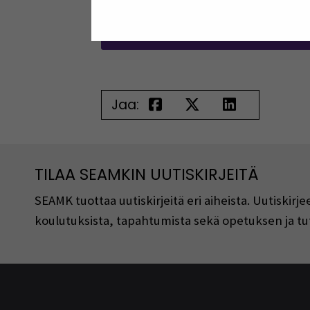
Takaisin Kekseliäs ja k
Ruokaprovinssi -sivull
Jaa:
TILAA SEAMKIN UUTISKIRJEITÄ
SEAMK tuottaa uutiskirjeitä eri aiheista. Uutiski
koulutuksista, tapahtumista sekä opetuksen ja tu