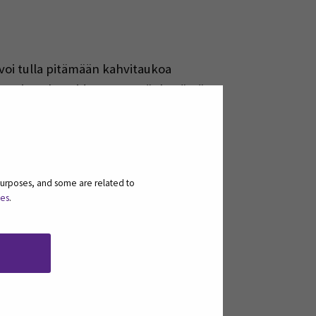
e voi tulla pitämään kahvitaukoa
sesti. Parhaat ideat syntyvät hyvässä
purposes, and some are related to
ies
.