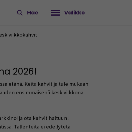
Hae
Valikko
Avaa valikko
eskiviikkokahvit
nna 2026!
sa etänä. Keitä kahvit ja tule mukaan
kauden ensimmäisenä keskiviikkona.
rkkinoi ja ota kahvit haltuun!
issä. Tallenteita ei edellytetä