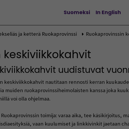
Suomeksi
In English
Vaihda kieltä
ekseliäs ja ketterä Ruokaprovinssi
Ruokaprovinssin k
keskiviikkokahvit
kiviikkokahvit uudistuvat vuo
n keskiviikkokahvit nautitaan rennosti kerran kuukaudes
ia muiden ruokaprovinssiheimolaisten kanssa joka kuu
iillä voi olla ohjelmaa.
Ruokaprovinssin toimija: varaa aika, tee käsikirjoitus, ma
diaesityksiä, vaan kuulumiset ja linkkivinkit jaetaan chat