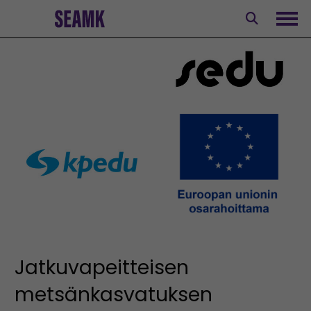
Siirry
sisältöön
Avaa
Jatkuvapeitteisen
metsänkasvatuksen