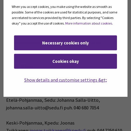
demonstraatiokohteet Etelä- ja Keski-Pohjanmaalla.
When you accept cookies, you make using the website as smooth as
Arviointi tehdään tehtävien ja käytännön harjoitustöiden
possible. Some of the cookies are used for statistical purposes, and some
pohjalta.
are related to services provided by third parties. By selecting "Cookies
okay" you accept the use of cookies.
More information about cookies
.
Toteutustapa:
Teoriamateriaali itsenäisesti opiskellen
(esim.
Necessary cookies only
luentotallenteet ja kirjallinen aineisto)
,
maastoretki
.
Cookies okay
Aikataulu:
Marraskuu 2025.
Show details and customise settings &gt;
Ilmoittautuminen ja lisätiedot:
Etelä-Pohjanmaa, Sedu: Johanna Salla-Uitto,
johanna.salla-uitto@sedu.fi puh. 040 680 7054
Keski-Pohjanmaa, Kpedu: Joonas
Tuikkanen:
joonas.tuikkanen@kpedu.fi
puh. 044 7250 610