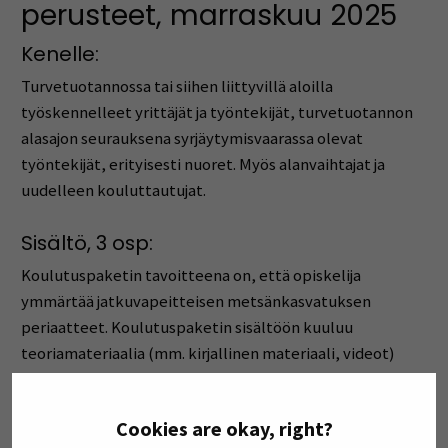
perusteet, marraskuu 2025
Kenelle:
Turvetuotanno
ssa tai siihen liittyvillä aloilla
työskennelleet yrittäjät ja työntekijät, turvetuotannon
alasajon seurauksena syrjäytymisvaarassa olevat
työntekijät, erityisesti nuoret.
Myös alanvaihtajat ja
uudelleen kouluttautujat.
Sisältö, 3 osp:
Koulutuspaketin tavoitteena on, että opiskelija
ymmärtää jatkuvapeitteisen metsänkasvatuksen
periaatteet. Koulutuspaketin sisältöön kuuluu
teoriamateriaalia (mm. kirjallinen materiaali, videot)
sekä käytännön kohteen puunkorjuun suunnittelu.
Työtapoja ovat kirjalliset oppimateriaalit digitaalisessa
Cookies are okay, right?
oppimisympäristössä sekä maastossa olevat