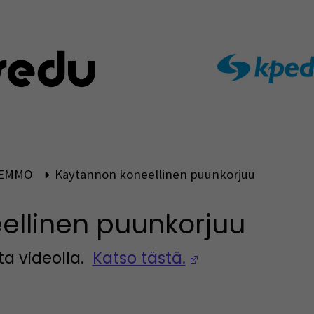
EMMO
Käytännön koneellinen puunkorjuu
ellinen puunkorjuu
(Opens in a n
ta videolla.
Katso tästä.