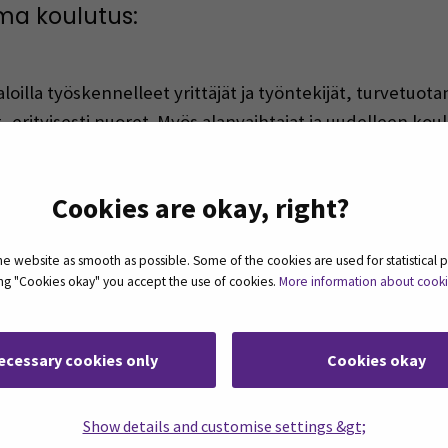
ma koulutus:
ä aloilla työskennelleet yrittäjät ja työntekijät, turvetu
, erityisesti nuoret. Myös alanvaihtajat ja uudelleen kou
Cookies are okay, right?
 opiskelija ymmärtää koneellisen puunkorjuun hyvät käy
telu ja toteutus. Työtapoja ovat kirjalliset oppimateriaa
 website as smooth as possible. Some of the cookies are used for statistical 
ulaattoriharjoitukset ja käytännön harjoitukset maastos
ting "Cookies okay" you accept the use of cookies.
More information about cook
ecessary cookies only
Cookies okay
n (esim. luentotallenteet ja kirjallinen aineisto), simula
Show details and customise settings &gt;