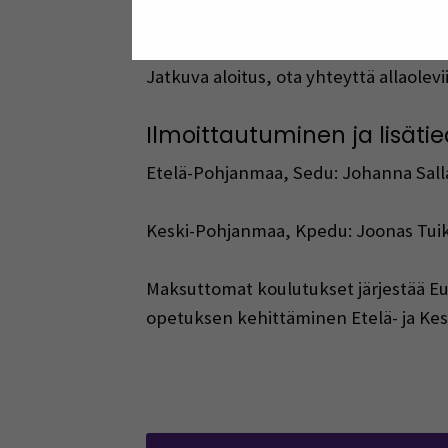
Aikataulu:
Jatkuva aloitus, ota yhteyttä allaolevi
Ilmoittautuminen ja lisätie
Etelä-Pohjanmaa, Sedu: Johanna Salla
Keski-Pohjanmaa, Kpedu: Joonas Tui
Maksuttomat k
oulutukset järjestää 
opetuksen kehittäminen Etelä- ja Ke