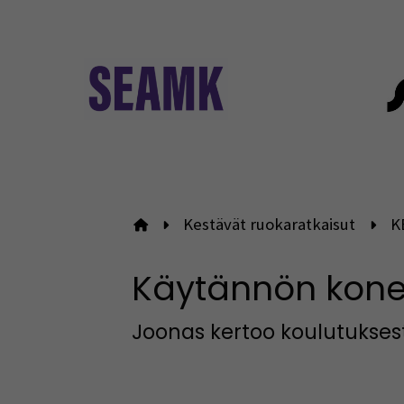
Kestävät ruokaratkaisut
K
Etusivulle
Käytännön kone
Joonas kertoo koulutukses