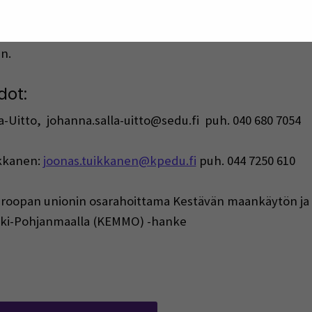
in.
dot:
-Uitto, johanna.salla-uitto@sedu.fi puh. 040 680 7054
kkanen:
joonas.tuikkanen@kpedu.fi
puh. 044 7250 610
Euroopan unionin osarahoittama Kestävän maankäytön ja
ski-Pohjanmaalla (KEMMO) -hanke