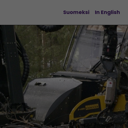
Suomeksi
In English
Vaihda kieltä