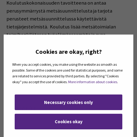
Koulutuskokonaisuuden tavoitteena on antaa
perusymmärrystä metsäsuunnittelusta ja tarjota
perusteet metsäsuunnittelussa käytettävistä
tietojärjestelmistä.
Koulutus lisää metsätoimialan
toimihenkilötason työelämäosaamista ja avaa
mahdollisuuksia sijoittua alan työtehtäviin. Tässä on
tilaisuus päivittää osaamista metsätoimihenkilön
Cookies are okay, right?
tehtävistä.
Keskeisenä sisältönä on julkinen metsaa.fi
When you accept cookies, you make using the website as smooth as
palvelu
ja
muut verkkosisällöt.
possible. Some of the cookies are used for statistical purposes, and some
are related to services provided by third parties. By selecting "Cookies
Toteutustapa:
okay" you accept the use of cookies.
More information about cookies
.
Verkko-opinnot Moodle-oppimisalustalla.
Necessary cookies only
Aikataulu:
Meneillään, mukaan ehtii vielä.
Cookies okay
Miten mukaan?