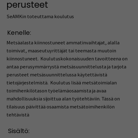
perusteet
SeAMKin toteuttama koulutus
Kenelle:
Metsäalasta kiinnostuneet ammatinvaihtajat, alalla
toimivat, maaseutuyrittäjät tai teemasta muutoin
kiinnostuneet.
Koulutuskokonaisuuden tavoitteena on
antaa perusymmärrystä metsäsuunnittelusta ja tarjota
perusteet metsäsuunnittelussa käytettävistä
tietojärjestelmistä.
Koulutus lisää metsätoimialan
toimihenkilötason työelämäosaamista ja avaa
mahdollisuuksia sijoittua alan työtehtäviin. Tässä on
tilaisuus päivittää osaamista metsätoimihenkilön
tehtävistä
Sisältö: