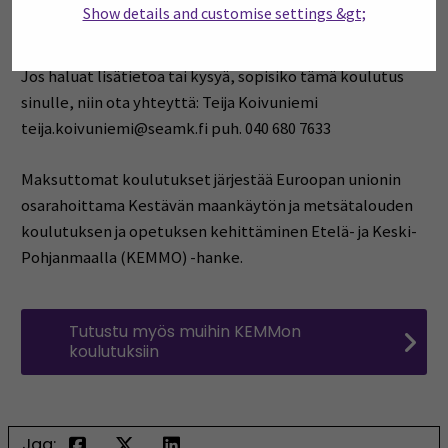
Show details and customise settings &gt;
Ilmoittaudu täällä.
Jos haluat lisätietoa tai kysyä, sopisiko tämä koulutus
sinulle, niin ota yhteyttä: Teija Koivuniemi
teija.koivuniemi@seamk.fi puh. 040 680 7633
Maksuttomat k
oulutukset järjestää Euroopan unionin
osarahoittama Kestävän maankäytön ja metsätalouden
koulutuksen ja opetuksen kehittäminen Etelä- ja Keski-
Pohjanmaalla (KEMMO) -hanke.
Tutustu myös muihin KEMMon
koulutuksiin
Jaa: