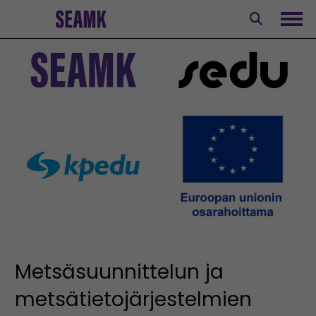
Siirry
sisältöön
Avaa
Metsäsuunnittelun ja
metsätietojärjestelmien