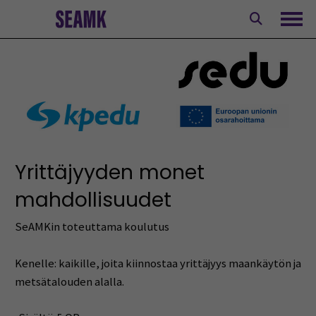
Siirry
sisältöön
Avaa
Yrittäjyyden monet
mahdollisuudet
SeAMKin toteuttama koulutus
Kenelle: kaikille, joita kiinnostaa yrittäjyys maankäytön ja
metsätalouden alalla.