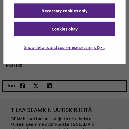
Toteutustapa:
Aiheeseen liittyvä kokonaisvaltainen
Necessary cookies only
näyttötyö hyväksytty/hylätty
Aikataulu: syksy 2025
Cookies okay
Ilmoittautuminen:
tarja.sandvik@seamk.fi
Show details and customise settings &gt;
Lisätietoja Tarja Sandvik, tarja.sandvik@seamk.fi, 040
6807180
Jaa:
TILAA SEAMKIN UUTISKIRJEITÄ
SEAMK tuottaa uutiskirjeitä eri aiheista.
Uutiskirjeemme ovat koosteita SEAMKin