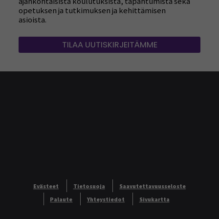
ajankohtaisista koulutuksista, tapahtumista sekä
opetuksen ja tutkimuksen ja kehittämisen
asioista.
TILAA UUTISKIRJEITÄMME
Evästeet
Tietosuoja
Saavutettavuusseloste
Palaute
Yhteystiedot
Sivukartta