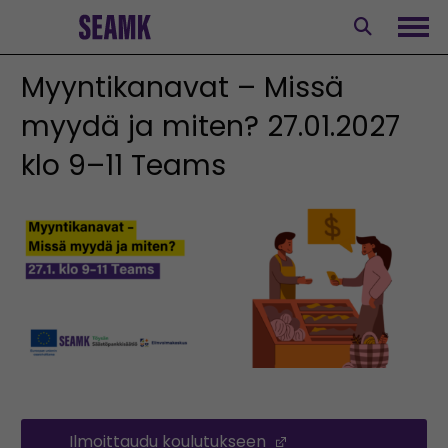
Siirry
sisältöön
Avaa
Myyntikanavat – Missä
myydä ja miten? 27.01.2027
klo 9–11 Teams
Ilmoittaudu koulutukseen
(Opens in a new wi