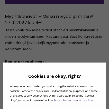
Myyntikanavat – Missä myydä ja miten?
27.01.2027 klo 9–11
Tässä koulutuksessa tutustutaan eri myyntikanaviin ja
niiden hyödyntämiseen käytännössä. Saat konkreettisia
esimerkkejä ja vinkkejä myynnin aloittamiseen ja
kehittämiseen!
Koulutuksen aiheena:
Eri myyntikanavien esittely
Cookies are okay, right?
Käytännön esimerkit
When you accept cookies, you make using the website as smooth as
possible. Some of the cookies are used for statistical purposes, and some
Ohjelma tarkentuu
are related to services provided by third parties. By selecting "Cookies
okay" you accept the use of cookies.
More information about cookies
.
Koulutus on osa KYLIS-koulutuskokonaisuutta, joka