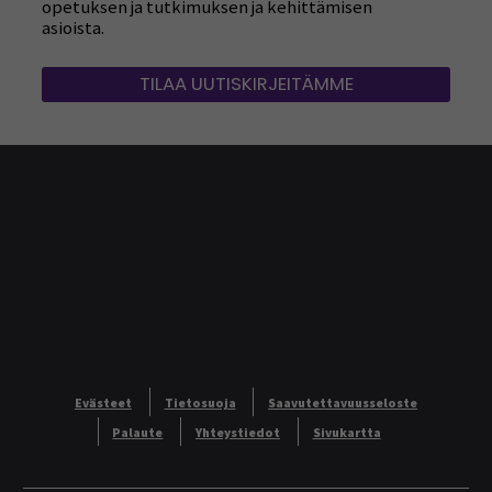
opetuksen ja tutkimuksen ja kehittämisen
asioista.
TILAA UUTISKIRJEITÄMME
Evästeet
Tietosuoja
Saavutettavuusseloste
Palaute
Yhteystiedot
Sivukartta