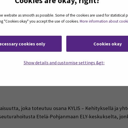
Cookies are okay, right?
it, menetelmät ja merkinnät 7.10.2026 klo 9
 website as smooth as possible. Some of the cookies are used for statistical 
ausmateriaalien ja -menetelmien mahdollisuuksiin sekä
ting "Cookies okay" you accept the use of cookies.
More information about cook
ausratkaisujen kehittämiseen!
ecessary cookies only
Cookies okay
Show details and customise settings &gt;
tus säilyvyyteen
suutta, joka toteutuu osana KYLIS – Kehityksellä ja yhte
uturahoitusta Etelä-Pohjanmaan ELY-keskukselta, jonka 