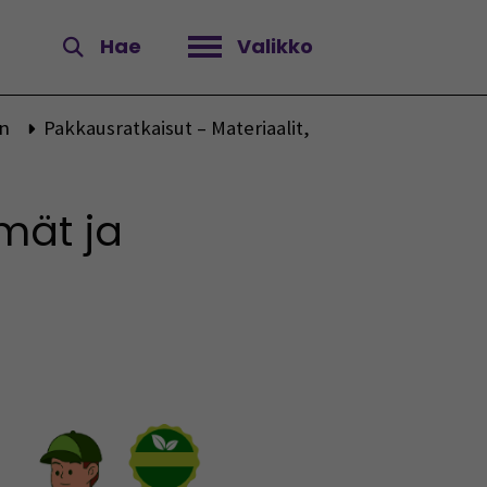
Hae
Valikko
Avaa valikko
en
Pakkausratkaisut – Materiaalit,
mät ja