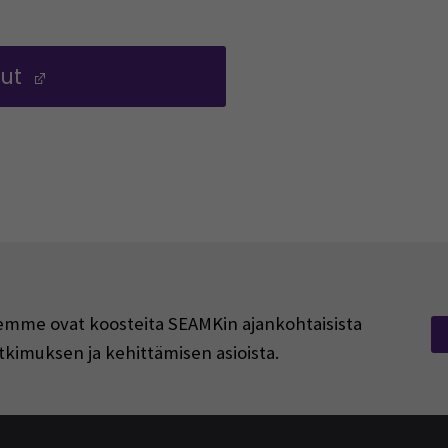
vut
(Opens in a new window)
rjeemme ovat koosteita SEAMKin ajankohtaisista
tkimuksen ja kehittämisen asioista.