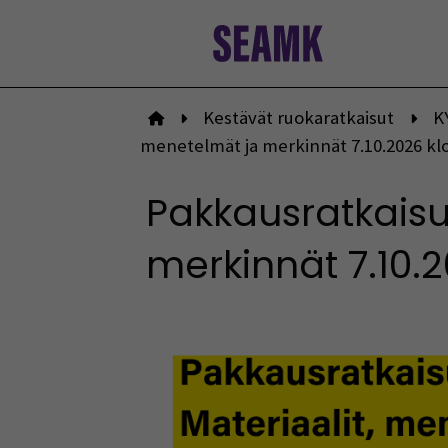
Siirry
sisältöön
Kestävät ruokaratkaisut
K
Etusivulle
menetelmät ja merkinnät 7.10.2026 kl
Pakkausratkaisu
merkinnät 7.10.