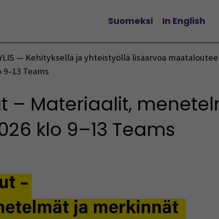
Suomeksi
In English
Vaihda kieltä
YLIS — Kehityksellä ja yhteistyöllä lisäarvoa maataloute
o 9–13 Teams
t – Materiaalit, menetel
2026 klo 9–13 Teams