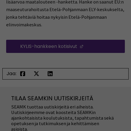
lisäarvoa maatalouteen -hanketta. Hanke on saanut EU:n
maaseuturahoitusta Etelä-Pohjanmaan ELY-keskukselta,
jonka tehtäviä hoitaa nykyisin Etelä-Pohjanmaan
elinvoimakeskus.
KYLIS-hankkeen kotisivut
(Opens in a new wi
Jaa:
TILAA SEAMKIN UUTISKIRJEITÄ
SEAMK tuottaa uutiskirjeitä eri aiheista.
Uutiskirjeemme ovat koosteita SEAMKin
ajankohtaisista koulutuksista, tapahtumista sekä
opetuksen ja tutkimuksen ja kehittämisen
asioista.