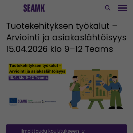
Siirry
sisältöön
Avaa
Tuotekehityksen työkalut –
Arviointi ja asiakaslähtöisyys
15.04.2026 klo 9–12 Teams
Ilmoittaudu koulutukseen
(Opens in a new wi