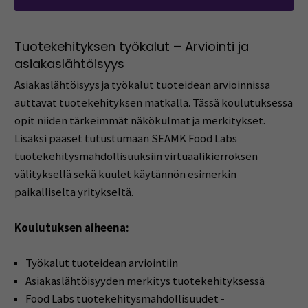
Tuotekehityksen työkalut – Arviointi ja
asiakaslähtöisyys
Asiakaslähtöisyys ja työkalut tuoteidean arvioinnissa
auttavat tuotekehityksen matkalla. Tässä koulutuksessa
opit niiden tärkeimmät näkökulmat ja merkitykset.
Lisäksi pääset tutustumaan SEAMK Food Labs
tuotekehitysmahdollisuuksiin virtuaalikierroksen
välityksellä sekä kuulet käytännön esimerkin
paikalliselta yritykseltä.
Koulutuksen aiheena:
Työkalut tuoteidean arviointiin
Asiakaslähtöisyyden merkitys tuotekehityksessä
Food Labs tuotekehitysmahdollisuudet -