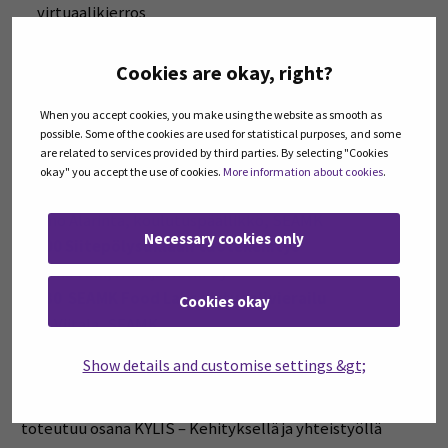
virtuaalikierros
Case-esimerkki
Cookies are okay, right?
Ohjelma:
9:00 Tervetuloa
When you accept cookies, you make using the website as smooth as
possible. Some of the cookies are used for statistical purposes, and some
Jasmine Erkkilä SEAMK
are related to services provided by third parties. By selecting "Cookies
9:05 Työkalut ja asiakaslähtöisyys
okay" you accept the use of cookies.
More information about cookies
.
tuotekehityksessä
Jarmo Alarinta, koulutuspäällikkö, SEAMK
Necessary cookies only
11:00 Siitepölysuklaan tuotekehitys
Jemina Valli, Hunaja Hetki Oy
11:30 SEAMK Food Labs virtuaalivierailu
Cookies okay
Joni Viitala, SEAMK
12:00 Tilaisuus päättyy
Show details and customise settings &gt;
Koulutus on osa KYLIS-koulutuskokonaisuutta, joka
toteutuu osana KYLIS – Kehityksellä ja yhteistyöllä