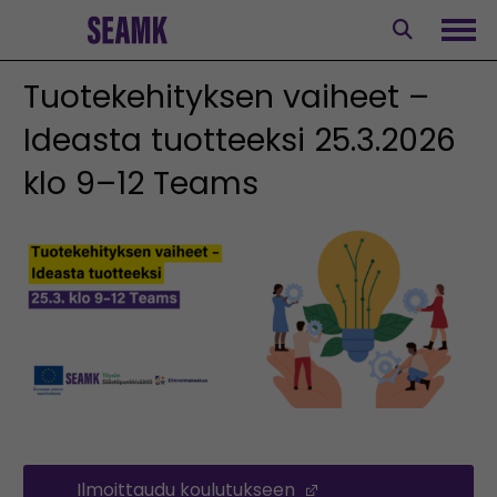
Siirry
sisältöön
Avaa
Tuotekehityksen vaiheet –
Ideasta tuotteeksi 25.3.2026
klo 9–12 Teams
Ilmoittaudu koulutukseen
(Opens in a new wi