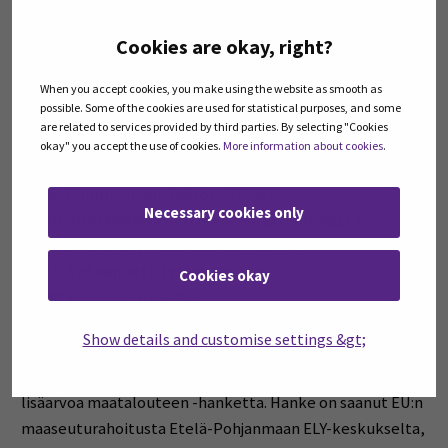
Ohjelma:
9:00 Tervetuloa
Cookies are okay, right?
Jasmine Erkkilä SEAMK
9:05 Tuotekehityksen vaiheet
When you accept cookies, you make using the website as smooth as
possible. Some of the cookies are used for statistical purposes, and some
Juuso Kumpulainen, lehtori, SEAMK
are related to services provided by third parties. By selecting "Cookies
10:15 Tauko
okay" you accept the use of cookies.
More information about cookies
.
10:30 Tuotekehityksen vaiheet
Juuso Kumpulainen, lehtori, SEAMK
Necessary cookies only
11:30 Tuotekehitys yrityksen näkökulmasta
Tuukka Turunen, Moodfood Company Oy
11:55 Yhteenveto ja kysymykset
Cookies okay
12:00 Tilaisuus päättyy
Show details and customise settings &gt;
Koulutus on osa KYLIS-koulutuskokonaisuutta, joka
toteutuu osana KYLIS – Kehityksellä ja yhteistyöllä
lisäarvoa maatalouteen -hanketta. Hanke on saanut EU:n
maaseuturahoitusta Etelä-Pohjanmaan ELY-keskukselta,