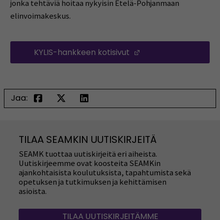
jonka tehtäviä hoitaa nykyisin Etelä-Pohjanmaan
elinvoimakeskus.
KYLIS-hankkeen kotisivut
(Opens in a new wi
Jaa:
TILAA SEAMKIN UUTISKIRJEITÄ
SEAMK tuottaa uutiskirjeitä eri aiheista.
Uutiskirjeemme ovat koosteita SEAMKin
ajankohtaisista koulutuksista, tapahtumista sekä
opetuksen ja tutkimuksen ja kehittämisen
asioista.
TILAA UUTISKIRJEITÄMME