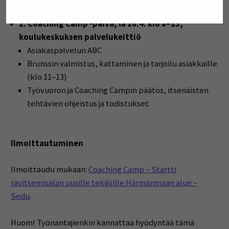
2. Coaching Camp -päivä, la 20.4. klo 8–15,
koulukeskuksen palvelukeittiö
Asiakaspalvelun ABC
Brunssin valmistus, kattaminen ja tarjoilu asiakkaille
(klo 11–13)
Työvuoron ja Coaching Campin päätös, itsenäisten
tehtävien ohjeistus ja todistukset.
Ilmoittautuminen
Ilmoittaudu mukaan:
Coaching Camp – Startti
ravitsemisalan uusille tekijöille Härmänmaan alue –
Sedu
.
Huom! Työnantajienkin kannattaa hyödyntää tämä