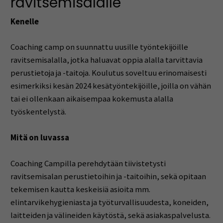
ravitsemisalalle
Kenelle
Coaching camp on suunnattu uusille työntekijöille
ravitsemisalalla, jotka haluavat oppia alalla tarvittavia
perustietoja ja -taitoja. Koulutus soveltuu erinomaisesti
esimerkiksi kesän 2024 kesätyöntekijöille, joilla on vähän
tai ei ollenkaan aikaisempaa kokemusta alalla
työskentelystä.
Mitä on luvassa
Coaching Campilla perehdytään tiivistetysti
ravitsemisalan perustietoihin ja -taitoihin, sekä opitaan
tekemisen kautta keskeisiä asioita mm.
elintarvikehygieniasta ja työturvallisuudesta, koneiden,
laitteiden ja välineiden käytöstä, sekä asiakaspalvelusta.