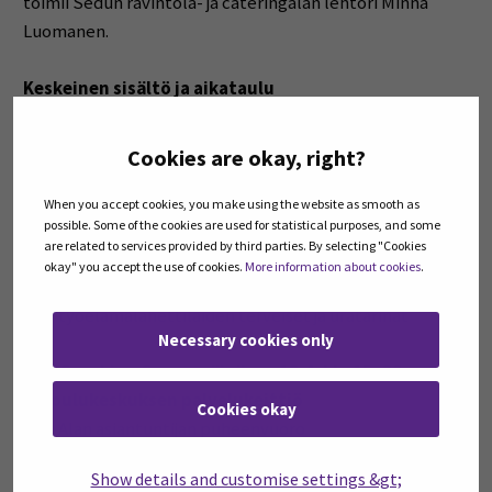
toimii Sedun ravintola- ja cateringalan lehtori Minna
Luomanen.
Keskeinen sisältö ja aikataulu
Coaching Camp aloitustapaaminen verkossa, ke
Cookies are okay, right?
3.4. klo 16–18 (Teams)
When you accept cookies, you make using the website as smooth as
possible. Some of the cookies are used for statistical purposes, and some
Orientoituminen
are related to services provided by third parties. By selecting "Cookies
okay" you accept the use of cookies.
More information about cookies
.
Keskeiset työelämän pelisäännöt, sekä
työelämälähettiläiden terveiset ja uratarinat
Necessary cookies only
1. Coaching Camp -päivä, pe 19.4. klo 15–20,
koulukeskuksen palvelukeittiö
Cookies okay
Alan asiantuntijan puheenvuoro
Elintarvikehygienia, työturvallisuus
Show details and customise settings &gt;
Brunssin esivalmistelu