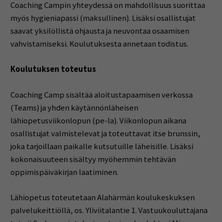
Coaching Campin yhteydessä on mahdollisuus suorittaa
myös hygieniapassi (maksullinen). Lisäksi osallistujat
saavat yksilöllistä ohjausta ja neuvontaa osaamisen
vahvistamiseksi. Koulutuksesta annetaan todistus.
Koulutuksen toteutus
Coaching Camp sisältää aloitustapaamisen verkossa
(Teams) ja yhden käytännönläheisen
lähiopetusviikonlopun (pe-la). Viikonlopun aikana
osallistujat valmistelevat ja toteuttavat itse brunssin,
joka tarjoillaan paikalle kutsutuille läheisille. Lisäksi
kokonaisuuteen sisältyy myöhemmin tehtävän
oppimispäiväkirjan laatiminen.
Lähiopetus toteutetaan Alahärmän koulukeskuksen
palvelukeittiöllä, os. Yliviitalantie 1. Vastuukouluttajana