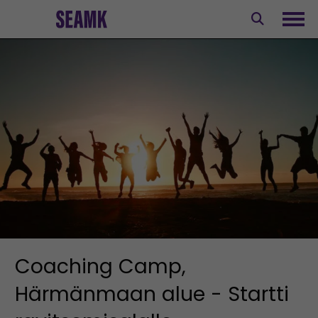
Siirry
sisältöön
Avaa
Coaching Camp,
Härmänmaan alue - Startti