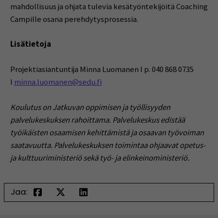
mahdollisuus ja ohjata tulevia kesätyöntekijöitä Coaching
Campille osana perehdytysprosessia.
Lisätietoja
Projektiasiantuntija Minna Luomanen I p. 040 868 0735
I
minna.luomanen@sedu.fi
Koulutus on Jatkuvan oppimisen ja työllisyyden
palvelukeskuksen rahoittama. Palvelukeskus edistää
työikäisten osaamisen kehittämistä ja osaavan työvoiman
saatavuutta. Palvelukeskuksen toimintaa ohjaavat opetus-
ja kulttuuriministeriö sekä työ- ja elinkeinoministeriö.
Jaa: