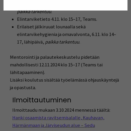
laitteet, 30.9. klo 14–17, keittiötyöskentely,
paikka tarkentuu
.
Elintarviketieto 4.11. klo 15–17, Teams.
Erilaiset jälkiruuat lounaalla sekä
elintarvikehygienia ja omavalvonta, 6.11. klo 14–
17, lähipäivä,
paikka tarkentuu
.
Mentorointi ja palautekeskustelu pidetään
mahdollisesti 12.11.2024 klo 15–17 (Teams tai
lähitapaaminen).
Lisäksi koulutus sisältää työelämässä ohjauskäyntejä
ja opastusta.
Ilmoittautuminen
Ilmoittaudu mukaan 3.10.2024 mennessä täältä:
Hanki osaamista ravitsemisalalle, Kauhavan,
Härmänmaan ja Järviseudun alue – Sedu