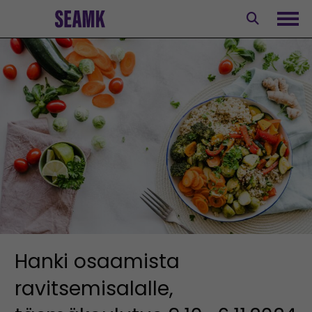
Siirry
sisältöön
Avaa
Hanki osaamista
ravitsemisalalle,