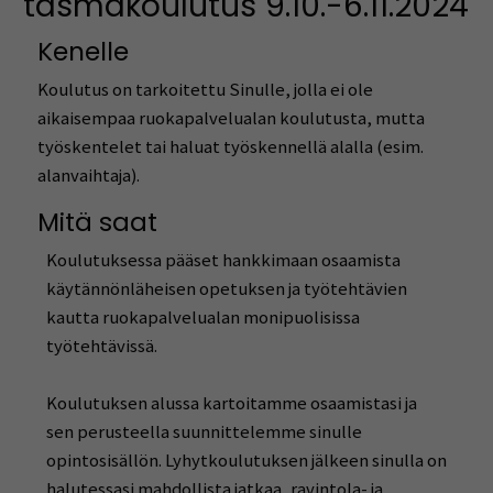
täsmäkoulutus 9.10.-6.11.2024
Kenelle
Koulutus on tarkoitettu Sinulle, jolla ei ole
aikaisempaa ruokapalvelualan koulutusta, mutta
työskentelet tai haluat työskennellä alalla (esim.
alanvaihtaja).
Mitä saat
Koulutuksessa pääset hankkimaan osaamista
käytännönläheisen opetuksen ja työtehtävien
kautta ruokapalvelualan monipuolisissa
työtehtävissä.
Koulutuksen alussa kartoitamme osaamistasi ja
sen perusteella suunnittelemme sinulle
opintosisällön. Lyhytkoulutuksen jälkeen sinulla on
halutessasi mahdollista jatkaa, ravintola- ja