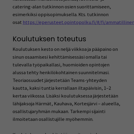
catering-alan tutkinnon osien suorittamiseen,
esimerkiksi oppisopimuksella. Kts. tutkinnon
osat
https://eperusteet.opintopolku.fi/#/fi/ammatillin
Koulutuksen toteutus
Koulutuksen kesto on neljä viikkoa ja pääpaino on
sinun osaamisesi kehittämisessäsi omalla tai
tulevalla työpaikallasi, huomioiden opintojen
alussa tehty henkilökohtainen suunnitelmasi.
Teoriaosuudet järjestetään Teams-yhteyden
kautta, kaksi tuntia kerrallaan iltapäivisin, 1–2
kertaa viikossa. Lisäksi koulutuksessa järjestetään
lähijaksoja Härmät, Kauhava, Kortesjärvi – alueella,
osallistujaryhmän mukaan. Tarkempi sijainti
ilmoitetaan osallistujille myöhemmin.