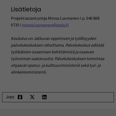
Lisätietoja
Projektiasiantuntija Minna Luomanen I p. 040 868
0735 I
minna.luomanen@sedu.fi
Koulutus on Jatkuvan oppimisen ja työllisyyden
palvelukeskuksen rahoittama. Palvelukeskus edistää
työikäisten osaamisen kehittämistä ja osaavan
työvoiman saatavuutta. Palvelukeskuksen toimintaa
ohjaavat opetus- ja kulttuuriministeriö sekä työ- ja
elinkeinoministeriö.
Jaa: