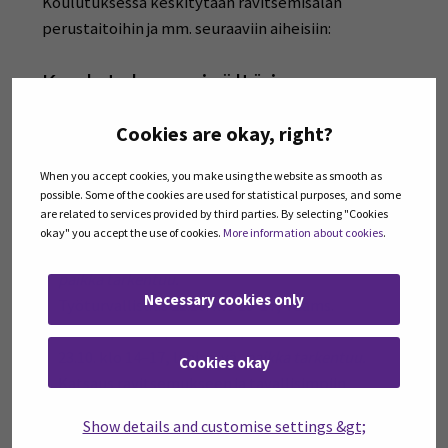
Koulutuksessa keskitytään ravitsemisalan
perustaitoihin ja mm. seuraaviin aiheisiin:
Koulutuksen sisältö ja
aikataulu
Cookies are okay, right?
Koulutuksessa keskitytään ravitsemisalan
perustaitoihin ja mm. seuraaviin aiheisiin:
When you accept cookies, you make using the website as smooth as
possible. Some of the cookies are used for statistical purposes, and some
are related to services provided by third parties. By selecting "Cookies
Työskentely ravintola- ja catering-alalla,
okay" you accept the use of cookies.
More information about cookies
.
osaamiskartoitukset, 9.10. klo 14–17, lähipäivä,
paikka tarkentuu.
Necessary cookies only
Työturvallisuus 21.10. klo 15-17, Teams.
Asiakaspalveluprosessi ja perustaitoja tarjoiluun,
23.10. klo 14–17, lähipäivä,
paikka tarkentuu.
Cookies okay
Katsaus ravitsemukseen ja tavallisimpiin
erityisruokavalioihin, 29.10. klo 15–17, Teams.
Show details and customise settings &gt;
Erilaiset ruoanvalmistusmenetelmät, koneet ja