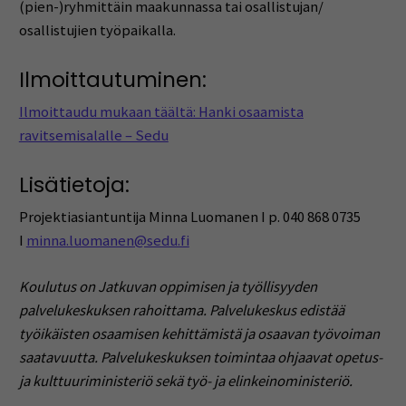
(pien-)ryhmittäin maakunnassa tai osallistujan/
osallistujien työpaikalla.
Ilmoittautuminen:
Ilmoittaudu mukaan täältä: Hanki osaamista
ravitsemisalalle – Sedu
Lisätietoja:
Projektiasiantuntija Minna Luomanen I p. 040 868 0735
I
minna.luomanen@sedu.fi
Koulutus on Jatkuvan oppimisen ja työllisyyden
palvelukeskuksen rahoittama. Palvelukeskus edistää
työikäisten osaamisen kehittämistä ja osaavan työvoiman
saatavuutta. Palvelukeskuksen toimintaa ohjaavat opetus-
ja kulttuuriministeriö sekä työ- ja elinkeinoministeriö.