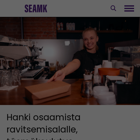
Siirry
sisältöön
Avaa
Hanki osaamista
ravitsemisalalle,