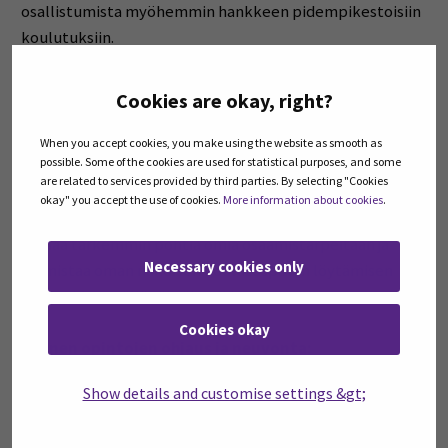
osallistumista myöhemmin hankkeen pidempikestoisiin
koulutuksiin.
Ohjauskeskustelu voidaan toteuttaa puhelimitse,
Cookies are okay, right?
Teams-tapaamisena tai kasvokkain. Kyse voi olla 5-10
minuutin mittaisesta tuokiosta, jossa kartoitetaan
When you accept cookies, you make using the website as smooth as
possible. Some of the cookies are used for statistical purposes, and some
lyhyesti osaamistarpeita ja toiveita, sekä varmistetaan
are related to services provided by third parties. By selecting "Cookies
koulutusten soveltuvuus yksilöllisiin tarpeisiin.
okay" you accept the use of cookies.
More information about cookies
.
Keskustelu voi olla myös pidempi, mikäli osallistuja
haluaa tarkemmin pohtia omia osaamistarpeitaan ja
Necessary cookies only
varmistaa oman näköisen koulutuspolun löytämisen
myös pidemmällä tähtäimellä.
Cookies okay
Yleinen opintojen ohjaus ja neuvonta:
Show details and customise settings &gt;
Alussa käytävän ohjauskeskustelun lisäksi tarjoamme
ohjausta ja neuvontaa opintoihin myös pitkin matkaa ja