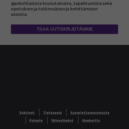
ajankohtaisista koulutuksista, tapahtumista sekä
opetuksen ja tutkimuksen ja kehittämisen
asioista.
TILAA UUTISKIRJEITÄMME
Evästeet
Tietosuoja
Saavutettavuusseloste
Palaute
Yhteystiedot
Sivukartta