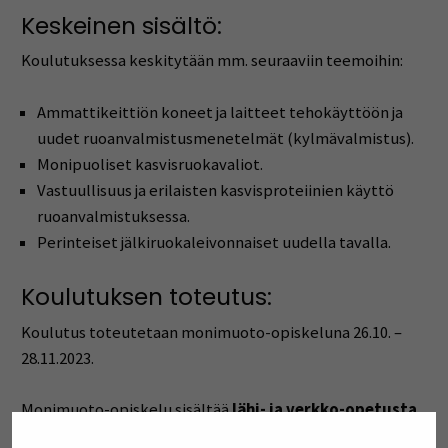
Keskeinen sisältö:
Koulutuksessa keskitytään mm. seuraaviin teemoihin:
Ammattikeittiön koneet ja laitteet tehokäyttöön ja
uudet ruoanvalmistusmenetelmät (kylmävalmistus).
Monipuoliset kasvisruokavaliot.
Vastuullisuus ja erilaisten kasvisproteiinien käyttö
ruoanvalmistuksessa.
Perinteiset jälkiruokaleivonnaiset uudella tavalla.
Koulutuksen toteutus:
Koulutus toteutetaan monimuoto-opiskeluna 26.10. –
28.11.2023.
Monimuoto-opiskelu sisältää
lähi- ja verkko-opetusta,
yhteensä 6 koulutuskertaa
. Lähiopetus järjestetään