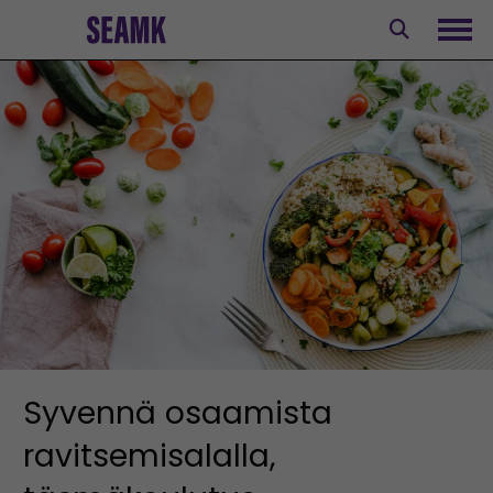
Siirry
sisältöön
Avaa
Syvennä osaamista
ravitsemisalalla,