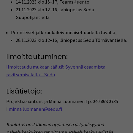
14.11.2023 klo 15–17, Teams-luento
21.11.2023 klo 12–16, lähiopetus Sedu
Suupohjantiellä
Perinteiset jälkiruokaleivonnaiset uudella tavalla,
28.11.2023 klo 12–16, lähiopetus Sedu Törnäväntiellä.
Ilmoittautuminen:
Ilmoittaudu mukaan täältä: Syvennä osaamista
ravitsemisalalla – Sedu
Lisätietoja:
Projektiasiantuntija Minna Luomanen I p. 040 868 0735
I
minna.luomanen@sedu.fi
Koulutus on Jatkuvan oppimisen ja työllisyyden
palvelukeskuksen rahoittama. Palvelukeskus edistää