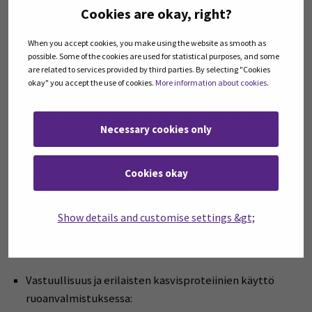
Sedun toimipisteissä, Suupohjantiellä ja Törnäväntiellä
Cookies are okay, right?
Seinäjoella. Lisäksi tarjotaan yksilöllistä ohjausta ja
When you accept cookies, you make using the website as smooth as
neuvontaa opintojen aikana osaamisen vahvistamiseksi.
possible. Some of the cookies are used for statistical purposes, and some
are related to services provided by third parties. By selecting "Cookies
Tarkemmat opetuksen ajankohdat:
okay" you accept the use of cookies.
More information about cookies
.
Ammattikeittiön koneet ja laitteet tehokäyttöön ja
Necessary cookies only
uudet ruoanvalmistusmenetelmät (kylmävalmistus):
26.10.2023 klo 12–16, lähiopetus Sedu
Suupohjantiellä.
Cookies okay
Monipuoliset kasvisruokavaliot:
Show details and customise settings &gt;
31.10.2023 klo 15–17 Teams-luento
7.11.2023 klo 12–16, lähiopetus Sedu Suupohjantiellä
Vastuullisuus ja erilaisten kasvisproteiinien käyttö
ruoanvalmistuksessa: