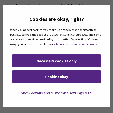
Koulutus on 5 op:n laajuinen opintojakso, joka
toteutetaan viikoilla 2-8, etäopintoina verkossa.
Koulutus koostuu
viidestä (5) verkkoluennosta
ja
Cookies are okay, right?
itsenäisistä opinnoista
. Lisäksi koulutus sisältää
When you accept cookies, you make using the website as smooth as
vapaaehtoisen orientaation verkossa, jossa
possible. Some of the cookies are used for statistical purposes, and some
perehdytetään koulutuksen käytänteisiin. Kouluttajina
are related to services provided by third parties. By selecting "Cookies
toimivat SeAMKin kulttuurituotannon
okay" you accept the use of cookies.
More information about cookies
.
tapahtumatuotantoon erikoistuneet lehtorit.
Necessary cookies only
Koulutus vastaa Kulttuurituottaja AMK
opintosuunnitelmaan sisältyvän Tuotannon prosessi
Cookies okay
kulttuurialalla -opintojakson sisältöä ja laajuutta.
Koulutus on osallistujalle maksuton.
Show details and customise settings &gt;
Koulutusohjelma