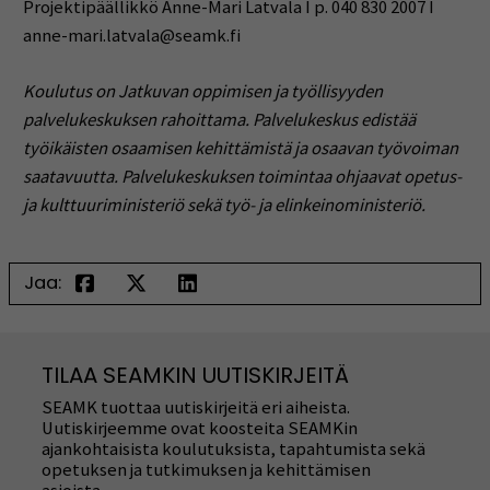
Projektipäällikkö Anne-Mari Latvala I p. 040 830 2007 I
anne-mari.latvala@seamk.fi
Koulutus on Jatkuvan oppimisen ja työllisyyden
palvelukeskuksen rahoittama. Palvelukeskus edistää
työikäisten osaamisen kehittämistä ja osaavan työvoiman
saatavuutta. Palvelukeskuksen toimintaa ohjaavat opetus-
ja kulttuuriministeriö sekä työ- ja elinkeinoministeriö.
Jaa:
TILAA SEAMKIN UUTISKIRJEITÄ
SEAMK tuottaa uutiskirjeitä eri aiheista.
Uutiskirjeemme ovat koosteita SEAMKin
ajankohtaisista koulutuksista, tapahtumista sekä
opetuksen ja tutkimuksen ja kehittämisen