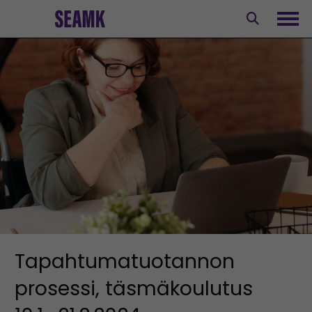
Siirry
sisältöön
Avaa
Tapahtumatuotannon
prosessi, täsmäkoulutus