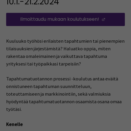
10.1.-21.2.2024
Ilmoittaudu mukaan koulutukseen!
(Opens in
Kuuluuko työhösi erilaisten tapahtumien tai pienempien
tilaisuuksien järjestämistä? Haluatko oppia, miten
rakentaa omaleimainen ja vaikuttava tapahtuma
yrityksesi tai työpaikkasi tarpeisiin?
Tapahtumatuotannon prosessi -koulutus antaa eväitä
onnistuneen tapahtuman suunnitteluun,
toteuttamiseen ja markkinointiin, sekä valmiuksia
hyödyntää tapahtumatuotannon osaamista osana omaa
työtäsi.
Kenelle