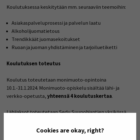
Koulutuksessa keskitytään mm. seuraaviin teemoihin:
Asiakaspalveluprosessi ja palvelun laatu
Alkoholijuomatietous
Trendikkäät juomasekoitukset
Ruoan ja juoman yhdistäminen ja tarjoiluetiketti
Koulutuksen toteutus
Koulutus toteutetaan monimuoto-opintoina
10.1.-31.1.2024. Monimuoto-opiskelu sisältää lähi- ja
verkko-opetusta,
yhteensä 4 koulutuskertaa
.
Lähijaksot toteutetaan Sedu Suupohjantien yksikössä
Seinäjoella, os. Suupohjantie 45.
Mahdollisuus toteuttaa
lähijaksot myös muualla maakunnassa.
Cookies are okay, right?
Vastuukouluttajana toimii Sedun ravintola- ja