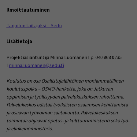
Ilmoittautuminen
Tarjoilun taitajaksi – Sedu
Lisätietoja
Projektiasiantuntija Minna Luomanen I p. 040 868 0735
I
minna.luomanen@sedu.fi
Koulutus on osa Osallistujalähtöinen moniammatillinen
koulutuspolku – OSMO-hanketta, joka on Jatkuvan
oppimisen ja työllisyyden palvelukeskuksen rahoittama.
Palvelukeskus edistää työikäisten osaamisen kehittämistä
ja osaavan työvoiman saatavuutta. Palvelukeskuksen
toimintaa ohjaavat opetus- ja kulttuuriministeriö sekä työ-
ja elinkeinoministeriö.