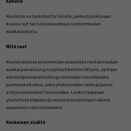
Kenelle
Koulutus on tarkoitettu Sinulle, jonka työnkuvaan
kuuluu nyt tai tulevaisuudessa ravitsemisalan
asiakaspalvelu.
Mitä saat
Koulutuksessa syvennetään osaamista ravitsemisalan
asiakaspalveluun ja tarjoiluetikettiin liittyen, opitaan
alkoholijuomatietoutta ja tekemään trendikkäitä
juomasekoituksia, sekä yhdistämään ruoka ja juoma
erityisruokavaliot huomioiden. Lisäksi tarjotaan
yksilöllistä ohjausta ja neuvontaa opintojen aikana
osaamisen vahvistamiseksi.
Keskeinen sisältö