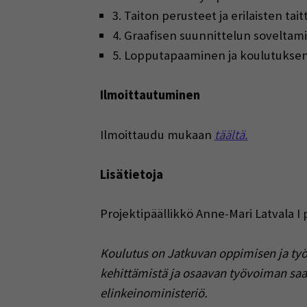
3. Taiton perusteet ja erilaisten ta
4. Graafisen suunnittelun soveltami
5. Lopputapaaminen ja koulutuksen 
Ilmoittautuminen
Ilmoittaudu mukaan
täältä.
Lisätietoja
Projektipäällikkö Anne-Mari Latvala I 
Koulutus on Jatkuvan oppimisen ja työ
kehittämistä ja osaavan työvoiman saat
elinkeinoministeriö.