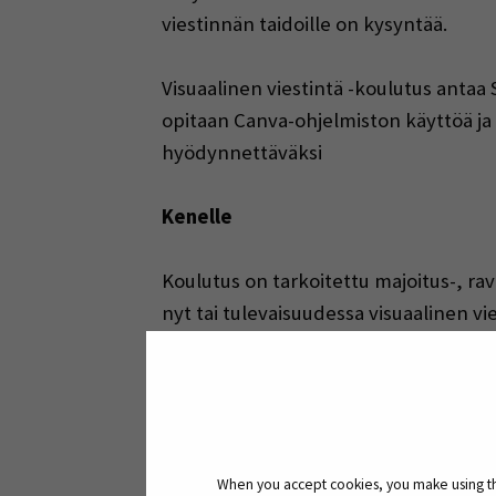
viestinnän taidoille on kysyntää.
Visuaalinen viestintä -koulutus antaa
opitaan Canva-ohjelmiston käyttöä ja 
hyödynnettäväksi
Kenelle
Koulutus on tarkoitettu majoitus-, ravi
nyt tai tulevaisuudessa visuaalinen v
omaksumiselle on eduksi, mikäli voit k
Mitä saat
Koulutuksessa lisätään ymmärrystä visu
When you accept cookies, you make using the