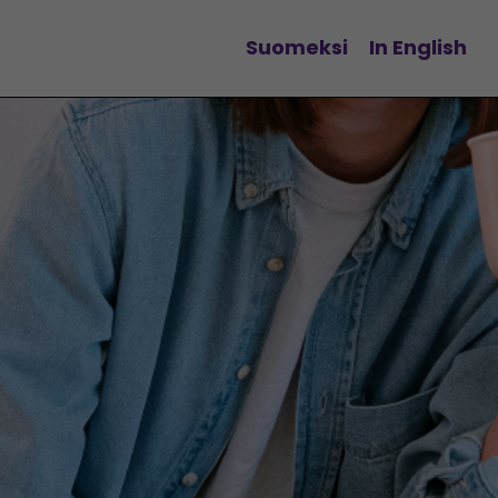
Suomeksi
In English
Vaihda kieltä