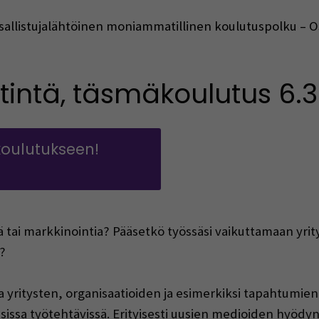
sallistujalähtöinen moniammatillinen koulutuspolku –
tintä, täsmäkoulutus 6.3
oulutukseen!
ndow)
ä tai markkinointia? Pääsetkö työssäsi vaikuttamaan yrit
?
a yritysten, organisaatioiden ja esimerkiksi tapahtumie
sissa työtehtävissä. Erityisesti uusien medioiden hyödynt