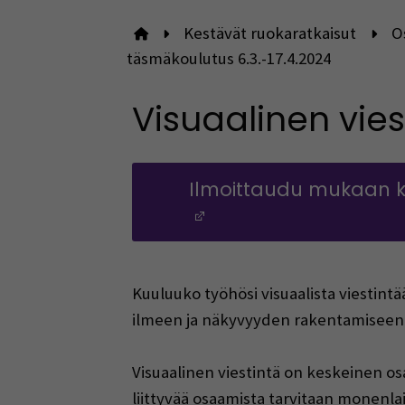
Kestävät ruokaratkaisut
O
Etusivulle
täsmäkoulutus 6.3.-17.4.2024
Visuaalinen vies
Ilmoittaudu mukaan k
(Opens in a new wi
Kuuluuko työhösi visuaalista viestintä
ilmeen ja näkyvyyden rakentamiseen
Visuaalinen viestintä on keskeinen os
liittyvää osaamista tarvitaan monenlai