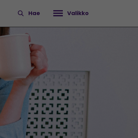
Hae
Valikko
Avaa valikko