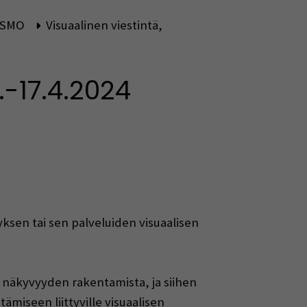
 OSMO
Visuaalinen viestintä,
.-17.4.2024
yksen tai sen palveluiden visuaalisen
n näkyvyyden rakentamista, ja siihen
ämiseen liittyville visuaalisen