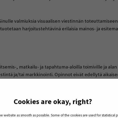
 Sinulle valmiuksia visuaalisen viestinnän toteuttamisee
tuotetaan harjoitustehtävinä erilaisia mainos- ja esitem
tsemis-, matkailu- ja tapahtuma-aloilla toimiville ja ala
iestintä ja/tai markkinointi. Opinnot eivät edellytä aika
ohdentaa harjoitukset jollekin aidolle yritykselle tai to
Cookies are okay, right?
aalisesta viestinnästä ja Canva-ohjelmiston käytöstä. Lisä
 website as smooth as possible. Some of the cookies are used for statistical 