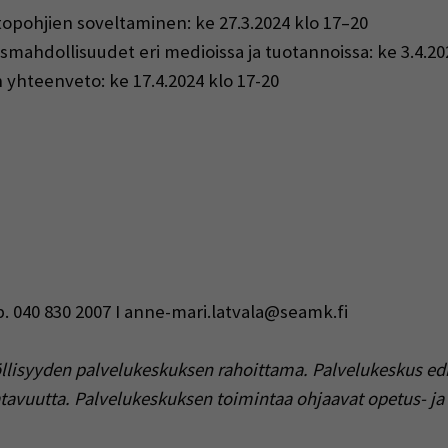
ittopohjien soveltaminen: ke 27.3.2024 klo 17–20
smahdollisuudet eri medioissa ja tuotannoissa: ke 3.4.20
yhteenveto: ke 17.4.2024 klo 17-20
p. 040 830 2007 I anne-mari.latvala@seamk.fi
llisyyden palvelukeskuksen rahoittama. Palvelukeskus ed
avuutta. Palvelukeskuksen toimintaa ohjaavat opetus- ja k