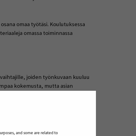
n osana omaa työtäsi. Koulutuksessa
ateriaaleja omassa toiminnassa
n vaihtajille, joiden työnkuvaan kuuluu
isempaa kokemusta, mutta asian
imeksiannolle.
ksi tarjotaan yksilöllistä ohjausta ja
purposes, and some are related to