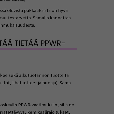
össä olevista pakkauksista on hyvä
a muutostarvetta. Samalla kannattaa
tenmukaisuudesta.
ITÄÄ TIETÄÄ PPWR-
skee sekä alkutuotannon tuotteita
ustot, lihatuotteet ja hunaja). Sama
koskeviin PPWR-vaatimuksiin, sillä ne
rrätettävyys, kemikaalirajoitukset,