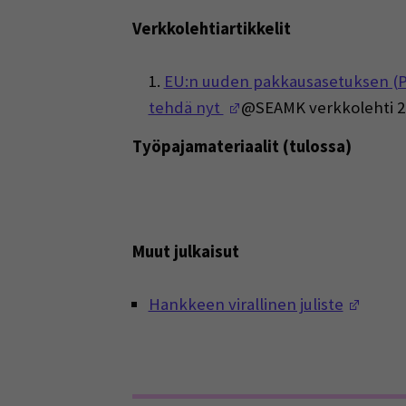
Verkkolehtiartikkelit
EU:n uuden pakkausasetuksen (PP
(Opens in a new wind
tehdä nyt
@SEAMK verkkolehti 2
Työpajamateriaalit (tulossa)
Muut julkaisut
(Open
Hankkeen virallinen juliste