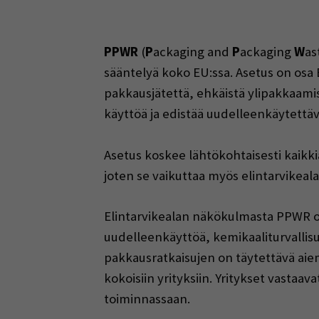
PPWR
(
P
ackaging and
P
ackaging
W
as
sääntelyä koko EU:ssa. Asetus on osa
pakkausjätettä, ehkäistä ylipakkaami
käyttöä ja edistää uudelleenkäytettäv
Asetus koskee lähtökohtaisesti kaikki
joten se vaikuttaa myös elintarvikealan
Elintarvikealan näkökulmasta PPWR on
uudelleenkäyttöä, kemikaaliturvallisu
pakkausratkaisujen on täytettävä aie
kokoisiin yrityksiin. Yritykset vastaav
toiminnassaan.