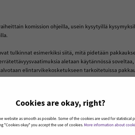
 a new window)
heittain komission ohjeilla, usein kysytyillä kysymyksi
lla.
a ovat tulkinnat esimerkiksi siitä, mitä pidetään pakkau
 kierrätettävyysvaatimuksia aletaan käytännössä soveltaa
valvotaan elintarvikekosketukseen tarkoitetuissa pakkau
tyiskohdat eivät vielä ole lopullisesti valmiit, joten tila
(Opens in a new window)
ltamisesta
(vain englanniksi).
Cookies are okay, right?
 PK-ELINTARVIKEYRITYKSEN TUL
 website as smooth as possible. Some of the cookies are used for statistical 
ting "Cookies okay" you accept the use of cookies.
More information about cook
ASETUKSESTA?