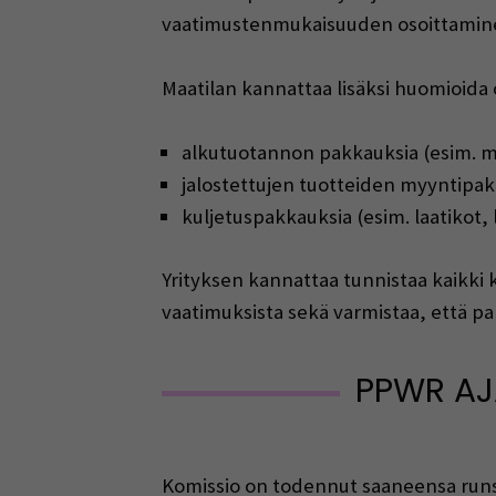
vaatimustenmukaisuuden osoittaminen
Maatilan kannattaa lisäksi huomioida 
alkutuotannon pakkauksia (esim. m
jalostettujen tuotteiden myyntipak
kuljetuspakkauksia (esim. laatikot, l
Yrityksen kannattaa tunnistaa kaikki
vaatimuksista sekä varmistaa, että pa
PPWR AJ
Komissio on todennut saaneensa runsa