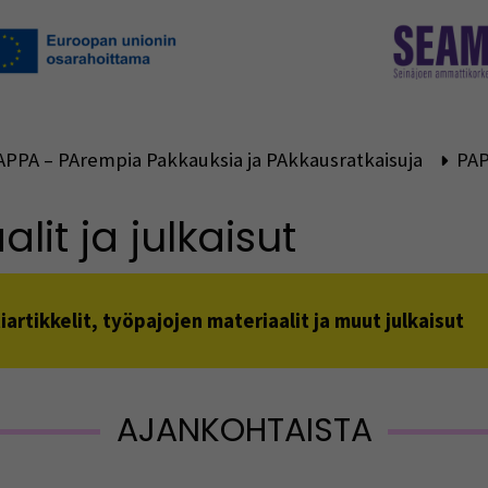
APPA – PArempia Pakkauksia ja PAkkausratkaisuja
PAP
lit ja julkaisut
rtikkelit, työpajojen materiaalit ja muut julkaisut
AJANKOHTAISTA