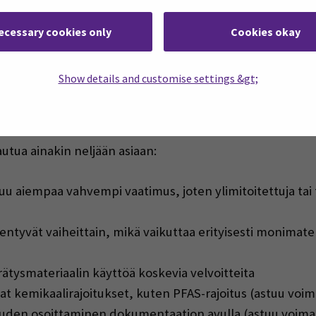
ecessary cookies only
Cookies okay
e PPWR tarkoittaa sitä, että pakkaus ei ole enää pelkkä t
utta. Yrityksen on tunnettava käyttämänsä pakkausten ma
Show details and customise settings &gt;
äyttävät niitä koskevat vaatimukset. Tämä korostuu erity
a ja tarvitsevat heiltä aiempaa enemmän teknistä ja säänte
utua ainakin neljään asiaan:
u aiempaa vahvempi vaatimus, joten ylimitoitettuja ta
yvät vaiheittain, mikä vaikuttaa erityisesti monimateriaa
ätysmateriaalin käyttöä koskevia velvoitteita
t kemikaalirajoitukset, kuten PFAS-rajoitus (astuu voim
den osoittaminen dokumentaation avulla (astuu voimaa