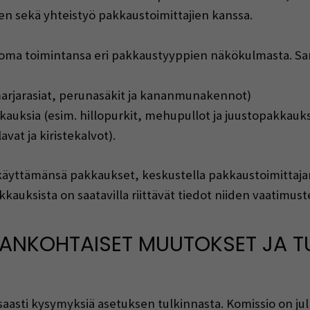
 sekä yhteistyö pakkaustoimittajien kanssa.
oma toimintansa eri pakkaustyyppien näkökulmasta. Samal
arjarasiat, perunasäkit ja kananmunakennot)
kauksia (esim. hillopurkit, mehupullot ja juustopakkauk
avat ja kiristekalvot).
 käyttämänsä pakkaukset, keskustella pakkaustoimittaja
kkauksista on saatavilla riittävät tiedot niiden vaatimu
ANKOHTAISET MUUTOKSET JA T
asti kysymyksiä asetuksen tulkinnasta. Komissio on ju