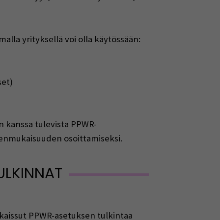
la yrityksellä voi olla käytössään:
set)
n kanssa tulevista PPWR-
stenmukaisuuden osoittamiseksi.
ULKINNAT
lkaissut PPWR-asetuksen tulkintaa