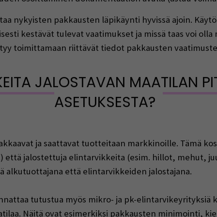
ttaa nykyisten pakkausten läpikäynti hyvissä ajoin. Käyt
sesti kestävät tulevat vaatimukset ja missä taas voi oll
styy toimittamaan riittävät tiedot pakkausten vaatimus
KEITA JALOSTAVAN MAATILAN P
ASETUKSESTA?
kkaavat ja saattavat tuotteitaan markkinoille. Tämä ko
että jalostettuja elintarvikkeita (esim. hillot, mehut, ju
ä alkutuottajana että elintarvikkeiden jalostajana.
nnattaa tutustua myös mikro- ja pk-elintarvikeyrityksiä 
ilaa. Näitä ovat esimerkiksi pakkausten minimointi, kie