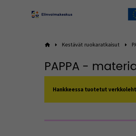
Kestävät ruokaratkaisut
P
Etusivulle
PAPPA - materiaa
Hankkeessa tuotetut verkkolehtia