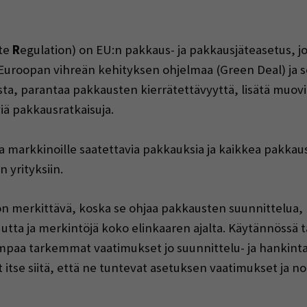
te
R
egulation) on EU:n pakkaus- ja pakkausjäteasetus, 
 Euroopan vihreän kehityksen ohjelmaa (Green Deal) ja 
sta, parantaa pakkausten kierrätettävyyttä, lisätä muov
iä pakkausratkaisuja.
a markkinoille saatettavia pakkauksia ja kaikkea pakkaus
 yrityksiin.
 merkittävä, koska se ohjaa pakkausten suunnittelua, ma
utta ja merkintöjä koko elinkaaren ajalta. Käytännössä tä
mpaa tarkemmat vaatimukset jo suunnittelu- ja hankint
at itse siitä, että ne tuntevat asetuksen vaatimukset ja 