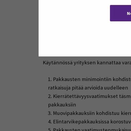
N
Elintarvikealan mikro-ja PK-yrityksill
vaan osa sääntelyn alaista kokonaisu
sekä varmistettava, että pakkaukset t
pakkaukset ulkopuolisilta toimittajilt
Käytännössä yrityksen kannattaa vara
Pakkausten minimointiin kohdistu
ratkaisuja pitää arvioida uudelleen
Kierrätettävyysvaatimukset täsment
pakkauksiin
Muovipakkauksiin kohdistuu kierr
Elintarvikepakkauksissa korostuva
Pakkausten vaatimustenmukaisuu