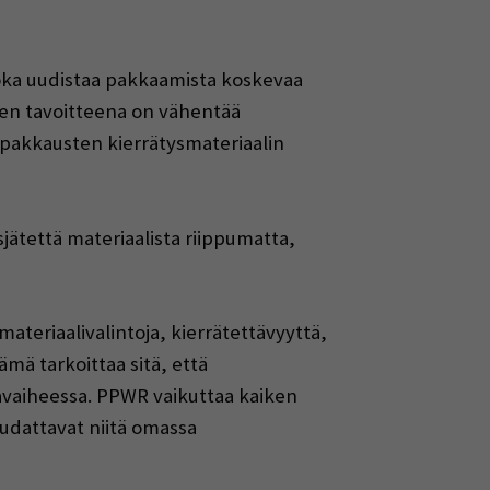
joka uudistaa pakkaamista koskevaa
sen tavoitteena on vähentää
ipakkausten kierrätysmateriaalin
jätettä materiaalista riippumatta,
teriaalivalintoja, kierrätettävyyttä,
mä tarkoittaa sitä, että
avaiheessa. PPWR vaikuttaa kaiken
noudattavat niitä omassa