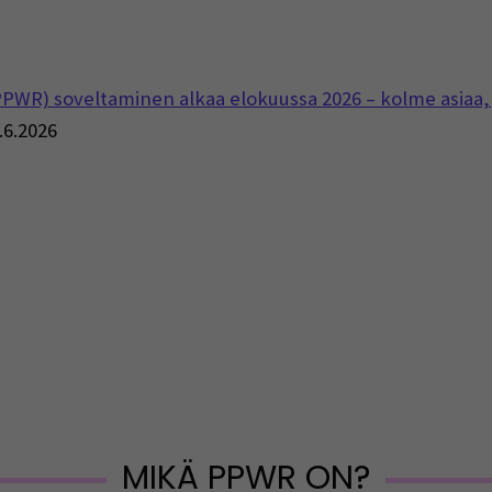
WR) soveltaminen alkaa elokuussa 2026 – kolme asiaa, j
ow)
.6.2026
s in a new window)
MIKÄ PPWR ON?