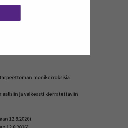
uotteen suoja tai markkinointipinta,
teriaalit, rakenne ja käyttötarkoitus
isesti pk-yrityksissä, jotka hankkivat
lyyn liittyvää tietoa.
i tarpeettoman monikerroksisia
lisiin ja vaikeasti kierrätettäviin
aan 12.8.2026)
n 12.8.2026)