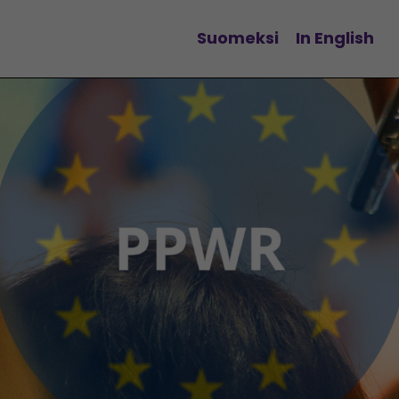
Suomeksi
In English
Vaihda kieltä