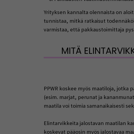
Yrityksen kannalta olennaista on aloi
tunnistaa, mitkä ratkaisut todennäköi
varmistaa, että pakkaustoimittaja py
MITÄ ELINTARVIK
PPWR koskee myös maatiloja, jotka pa
(esim. marjat, perunat ja kananmunat) 
maatila voi toimia samanaikaisesti sek
Elintarvikkeita jalostavan maatilan ka
koskevat pääosin myös jalostavaa maat