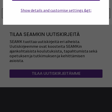
Show details and customise settings &gt;
Jaa:
TILAA SEAMKIN UUTISKIRJEITÄ
SEAMK tuottaa uutiskirjeitä eri aiheista.
Uutiskirjeemme ovat koosteita SEAMKin
ajankohtaisista koulutuksista, tapahtumista sekä
opetuksen ja tutkimuksen ja kehittämisen
asioista.
TILAA UUTISKIRJEITÄMME