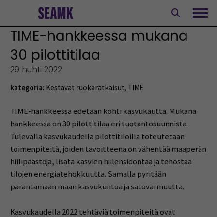
Siirry
sisältöön
Avaa
TIME-hankkeessa mukana
30 pilottitilaa
29 huhti 2022
kategoria:
Kestävät ruokaratkaisut
,
TIME
TIME-hankkeessa edetään kohti kasvukautta. Mukana
hankkeessa on 30 pilottitilaa eri tuotantosuunnista.
Tulevalla kasvukaudella pilottitiloilla toteutetaan
toimenpiteitä, joiden tavoitteena on vähentää maaperän
hiilipäästöjä, lisätä kasvien hiilensidontaa ja tehostaa
tilojen energiatehokkuutta. Samalla pyritään
parantamaan maan kasvukuntoa ja satovarmuutta.
Kasvukaudella 2022 tehtäviä toimenpiteitä ovat