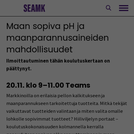
Siirry
sisältöön
Avaa
Maan sopiva pH ja
maanparannusaineiden
mahdollisuudet
Ilmoittautuminen tähän koulutuskertaan on
päättynyt.
20.11. klo 9–11.00 Teams
Markkinoilla on erilaisia pellon kalkitukseen ja
maanparannukseen tarkoitettuja tuotteita. Mitkä tekijät
vaikuttavat tuotteiden valintaan ja miten valita omalle
lohkolle sopivimmat tuotteet? Hiiliviljelyn portaat –
koulutuskokonaisuuden kolmannella kerralla