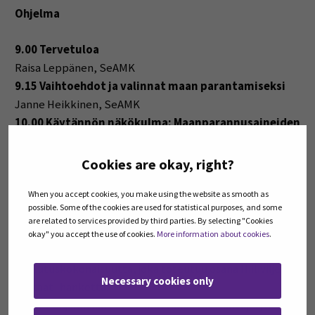
Ohjelma
9.00 Tervetuloa
Raisa Leppänen, SeAMK
9.15 Vaihtoehdot ja valinnat maan parantamiseksi
Janne Heikkinen, SeAMK
10.00 Käytännön näkökulma: Maanparannusaineiden
käyttö
Heikki Vehkaoja, viljelijä
Cookies are okay, right?
11.00 Tilaisuus päättyy
When you accept cookies, you make using the website as smooth as
possible. Some of the cookies are used for statistical purposes, and some
are related to services provided by third parties. By selecting "Cookies
okay" you accept the use of cookies.
More information about cookies
.
Koulutus on osa Hiiliviljelyn portaat -
koulutuskokonaisuutta, joka toteutuu osana Hiiliviljelyn
Necessary cookies only
portaat -hanketta.
Etelä-Pohjanmaan ELY-keskus rahoittaa Hiiliviljelyn