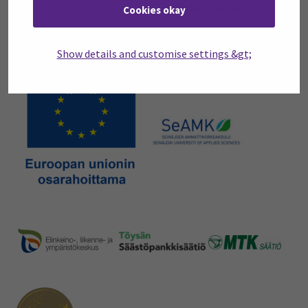
portaat -hanketta EU:n maaseuturahoituksesta.
Cookies okay
Hanketta toteuttaa Seinäjoen ammattikorkeakoulu.
Show details and customise settings &gt;