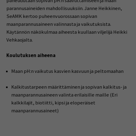
paneudutaan sopivan pH:n saavuttamiseen ja maan
parannusaineiden mahdollisuuksiin. Janne Heikkinen,
SeAMK kertoo puheenvuorossaan sopivan
maanparannusaineen valinnasta ja vaikutuksista.
Käytännön näkökulmaa aiheesta kuullaan viljelijä Heikki
Vehkaojalta.
Koulutuksen aiheena
Maan pH:n vaikutus kasvien kasvuun ja peltomaahan
Kalkitustarpeen määrittäminen ja sopivan kalkitus- ja
maanparannusaineen valinta erilaisille maille (Eri
kalkkilajit, biotiitti, kipsi ja eloperäiset
maanparannusaineet)