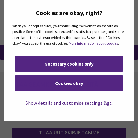
ilmoittautuminen auki nyt!
03. loka 2022
Cookies are okay, right?
When you accept cookies, you make using the website as smooth as
possible. Some of the cookies are used for statistical purposes, and some
are related to services provided by third parties. By selecting "Cookies
okay" you accept the use of cookies.
More information about cookies
.
NÄYTÄ TULEVAT TAPAHTUMAT
Necessary cookies only
TILAA SEAMKIN UUTISKIRJEITÄ
Cookies okay
SEAMK tuottaa uutiskirjeitä eri aiheista.
Uutiskirjeemme ovat koosteita SEAMKin
Show details and customise settings &gt;
ajankohtaisista koulutuksista, tapahtumista sekä
opetuksen ja tutkimuksen ja kehittämisen
asioista.
TILAA UUTISKIRJEITÄMME