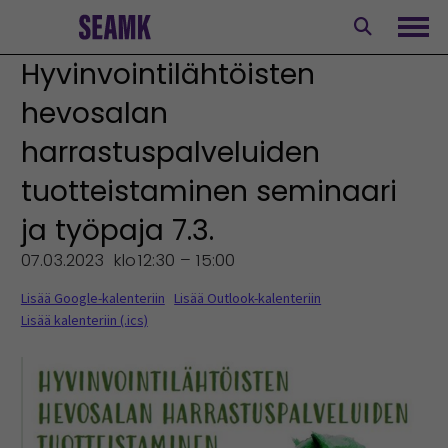
Siirry
sisältöön
Avaa
Hyvinvointilähtöisten
hevosalan
harrastuspalveluiden
tuotteistaminen seminaari
ja työpaja 7.3.
07.03.2023
klo
12:30 – 15:00
Lisää Google-kalenteriin
Lisää Outlook-kalenteriin
Lisää kalenteriin (.ics)