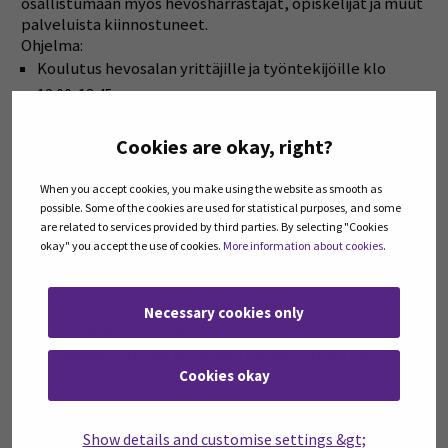
osallistumaan myös hevosharrastajat, opiskelijat ja muut
palveluista kiinnostuneet.
Ohjelma:
Koulutus hevosalan yrittäjille ja työntekijöille klo
12:00-13:45
Toimintakulttuurin muutos ja uudenlaiset palvelut
Cookies are okay, right?
ratsastuskoulun näkökulmasta –
Sanna Mäki-Tuuri, projektikoordinaattori, Hippolis –
When you accept cookies, you make using the website as smooth as
Hevosalan osaamiskeskus, Ypäjä
possible. Some of the cookies are used for statistical purposes, and some
Palveluiden kehittäminen ja tuotteistaminen
are related to services provided by third parties. By selecting "Cookies
okay" you accept the use of cookies.
More information about cookies
.
hyvinvointilähtöisissä hevosalan
harrastuspalveluissa –
Teea Ekola, sosiaalipedagogisen hevostoiminnan
Necessary cookies only
ohjaaja ja kouluttaja, tradenomi (YAMK), Ilon
Kopseen yrittäjä & Toiskan terapeuttisen tallin
Cookies okay
avopalveluvastaava
Kahvia ja kuulumisten vaihtoa (koulutuksen ja/tai
Show details and customise settings &gt;