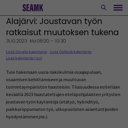
Siirry
sisältöön
Avaa
Alajärvi: Joustavan työn
ratkaisut muutoksen tukena
31.10.2023
klo
08:00 – 10:30
Lisää Google-kalenteriin
Lisää Outlook-kalenteriin
Lisää kalenteriin (.ics)
Tule hakemaan uusia näkökulmia osaajapulaan,
osaamisen kehittämiseen ja muuttuvan
toimintaympäristön haasteisiin. Tilaisuudessa esitellään
keväällä 2023 haastateltujen eteläpohjalaisten yritysten
joustavan työn käytäntöjä (etätyö, hybridityö,
paikkariippumaton työ, ulkopuolisten asiantuntijoiden
hyödyntäminen jne.).