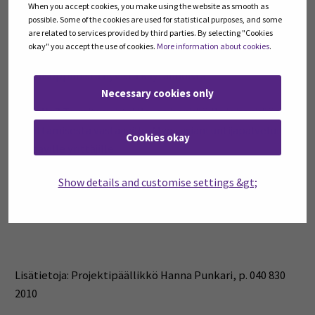
When you accept cookies, you make using the website as smooth as
possible. Some of the cookies are used for statistical purposes, and some
are related to services provided by third parties. By selecting "Cookies
okay" you accept the use of cookies.
More information about cookies
.
Tilaisuuden hyödyt:
Eväitä muutosjohtamiseen ja
vertaisoppimista hyvistä käytännöistä.
Necessary cookies only
Kenelle?
Toimitusjohtajille, esihenkilöille ja henkilöstön
kehittämisestä vastaaville. Myös asiantuntijapalveluita
Cookies okay
tarjoaville yrittäjille.
Show details and customise settings &gt;
Ilmoittaudu viimeistään pe 27.10.:
https://link.webropolsurveys.com/EP/AEB7A31B1CCF7080
Lisätietoja: Projektipäällikkö Hanna Punkari, p. 040 830
2010