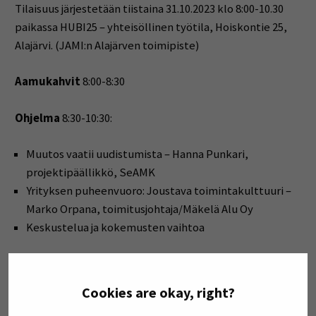
Tilaisuus järjestetään tiistaina 31.10.2023 klo 8:00-10.30
paikassa HUBI25 – yhteisöllinen työtila, Hoiskontie 25,
Alajärvi. (JAMI:n Alajärven toimipiste)
Aamukahvit
8:00-8:30
Ohjelma
8:30-10:30:
Muutos vaatii uudistumista – Hanna Punkari,
projektipäällikkö, SeAMK
Yrityksen puheenvuoro: Joustava toimintakulttuuri –
Marko Orpana, toimitusjohtaja/Mäkelä Alu Oy
Keskustelua ja kokemusten vaihtoa
Paikalla myös JPYP:stä Elina Rantalahti ja Kellyta Nikko
jakamassa vinkkejä ja kokemuksia kansainvälisen
Cookies are okay, right?
opiskelijan työharjoitteluun liittyen.