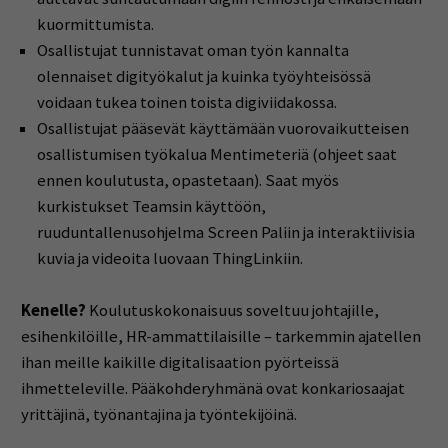
kuormittumista.
Osallistujat tunnistavat oman työn kannalta
olennaiset digityökalut ja kuinka työyhteisössä
voidaan tukea toinen toista digiviidakossa.
Osallistujat pääsevät käyttämään vuorovaikutteisen
osallistumisen työkalua Mentimeteriä (ohjeet saat
ennen koulutusta, opastetaan). Saat myös
kurkistukset Teamsin käyttöön,
ruuduntallenusohjelma Screen Paliin ja interaktiivisia
kuvia ja videoita luovaan ThingLinkiin.
Kenelle?
Koulutuskokonaisuus soveltuu johtajille,
esihenkilöille, HR-ammattilaisille – tarkemmin ajatellen
ihan meille kaikille digitalisaation pyörteissä
ihmetteleville. Pääkohderyhmänä ovat konkariosaajat
yrittäjinä, työnantajina ja työntekijöinä.