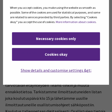
Formu, Keskuspuistikko 14, KURIKKA, välipalatarjoilu
kello 16.00 alkaen
When you accept cookies, you make using the website as smooth as
possible. Some of the cookies are used for statistical purposes, and some
tulen Kauhavan yhteiskatsomoon, Loppusuora 20.
are related to services provided by third parties. By selecting "Cookies
Välipalatarjoilu kello 16.00 alkaen
okay" you accept the use of cookies.
More information about cookies
.
tulen Alavuden yhteiskatsomoon, Fasadi (Taitotie 1,
Alavus), välipalatarjoilu kello 16.00 alkaen
Necessary cookies only
Yhteiskatsomot toteutetaan yhteistyössä SeAMK
Maakuntakorkeakoulun kanssa.
Cookies okay
Osallistuminen.
Ilmoittautuneet saavat muutama
Show details and customise settings &gt;
päivä ennen tapahtumaa muistutusviestin
sähköpostiinsa. Viesti sisältää osallistumiseen
tarvittavan etäyhteyden Teams-linkin ja muuta
ennakkotietoa. Tarkistamme ilmoittautuneiden listan
joka koulutuspäivä klo 15 ja lähetämme uusille
ilmoittautuneille osallistumisohjeet sähköpostiin.
Koulutus tallennetaan digitaalisesti. Osallistujien tietoja