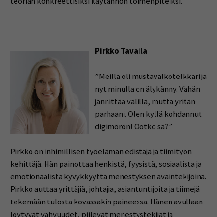
teorian konkreettisiksi käytännön toimenpiteiksi.
Pirkko Tavaila
”Meillä oli mustavalkotelkkari ja
nyt minulla on älykänny. Vähän
jännittää välillä, mutta yritän
parhaani. Olen kyllä kohdannut
digimörön! Ootko sä?”
Pirkko on inhimillisen työelämän edistäjä ja tiimityön
kehittäjä. Hän painottaa henkistä, fyysistä, sosiaalista ja
emotionaalista kyvykkyyttä menestyksen avaintekijöinä.
Pirkko auttaa yrittäjiä, johtajia, asiantuntijoita ja tiimejä
tekemään tulosta kovassakin paineessa. Hänen avullaan
löytyvät vahvuudet, piilevät menestystekijät ja