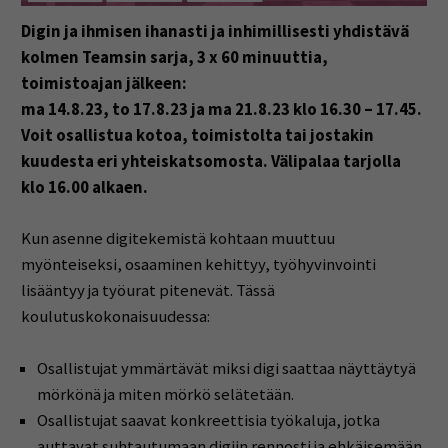
Digin ja ihmisen ihanasti ja inhimillisesti yhdistävä
kolmen Teamsin sarja, 3 x 60 minuuttia,
toimistoajan jälkeen:
ma 14.8.23, to 17.8.23 ja ma 21.8.23 klo 16.30 – 17.45.
Voit osallistua kotoa, toimistolta tai jostakin
kuudesta eri yhteiskatsomosta. Välipalaa tarjolla
klo 16.00 alkaen.
Kun asenne digitekemistä kohtaan muuttuu
myönteiseksi, osaaminen kehittyy, työhyvinvointi
lisääntyy ja työurat pitenevät. Tässä
koulutuskokonaisuudessa:
Osallistujat ymmärtävät miksi digi saattaa näyttäytyä
mörkönä ja miten mörkö selätetään.
Osallistujat saavat konkreettisia työkaluja, jotka
auttavat suhtautumaan digiin rennosti ja ehkäisemään