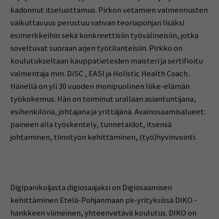
kadonnut itseluottamus. Pirkon vetämien valmennusten
vaikuttavuus perustuu vahvan teoriapohjan lisäksi
esimerkkeihin sekä konkreettisiin työvälineisiin, jotka
soveltuvat suoraan arjen työtilanteisiin. Pirkko on
koulutukseltaan kauppatieteiden maisteri ja sertifioitu
valmentaja mm. DiSC , EASI ja Holistic Health Coach .
Hänellä on yli 30 vuoden monipuolinen liike-elämän
työkokemus. Hän on toiminut urallaan asiantuntijana,
esihenkilönä, johtajana ja yrittäjänä. Avainosaamisalueet:
paineen alla työskentely, tunnetaidot, itsensä
johtaminen, tiimityön kehittäminen, (työ)hyvinvointi.
Digipanikoijasta digiosaajaksi on Digiosaamisen
kehittäminen Etelä-Pohjanmaan pk-yrityksissä DIKO -
hankkeen viimeinen, yhteenvetävä koulutus. DIKO on