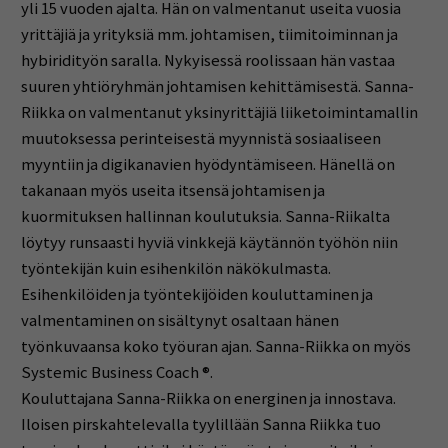
yli 15 vuoden ajalta. Hän on valmentanut useita vuosia
yrittäjiä ja yrityksiä mm. johtamisen, tiimitoiminnan ja
hybiridityön saralla. Nykyisessä roolissaan hän vastaa
suuren yhtiöryhmän johtamisen kehittämisestä. Sanna-
Riikka on valmentanut yksinyrittäjiä liiketoimintamallin
muutoksessa perinteisestä myynnistä sosiaaliseen
myyntiin ja digikanavien hyödyntämiseen. Hänellä on
takanaan myös useita itsensä johtamisen ja
kuormituksen hallinnan koulutuksia. Sanna-Riikalta
löytyy runsaasti hyviä vinkkejä käytännön työhön niin
työntekijän kuin esihenkilön näkökulmasta.
Esihenkilöiden ja työntekijöiden kouluttaminen ja
valmentaminen on sisältynyt osaltaan hänen
työnkuvaansa koko työuran ajan. Sanna-Riikka on myös
Systemic Business Coach ®.
Kouluttajana Sanna-Riikka on energinen ja innostava.
Iloisen pirskahtelevalla tyylillään Sanna Riikka tuo