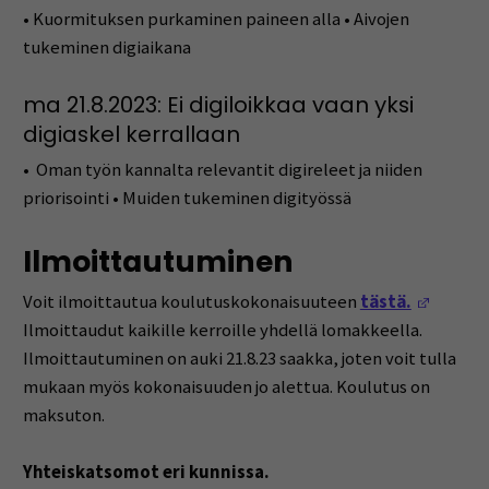
• Kuormituksen purkaminen paineen alla • Aivojen
tukeminen digiaikana
ma 21.8.2023: Ei digiloikkaa vaan yksi
digiaskel kerrallaan
• Oman työn kannalta relevantit digireleet ja niiden
priorisointi • Muiden tukeminen digityössä
Ilmoittautuminen
(Opens 
Voit ilmoittautua koulutuskokonaisuuteen
tästä.
Ilmoittaudut kaikille kerroille yhdellä lomakkeella.
Ilmoittautuminen on auki 21.8.23 saakka, joten voit tulla
mukaan myös kokonaisuuden jo alettua. Koulutus on
maksuton.
Yhteiskatsomot eri kunnissa.