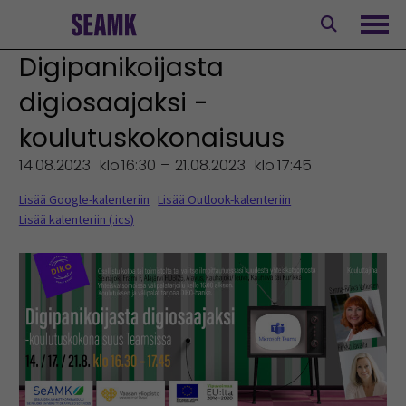
Siirry
sisältöön
Avaa
Digipanikoijasta
digiosaajaksi -
koulutuskokonaisuus
14.08.2023
klo
16:30 – 21.08.2023
klo
17:45
Lisää Google-kalenteriin
Lisää Outlook-kalenteriin
Lisää kalenteriin (.ics)