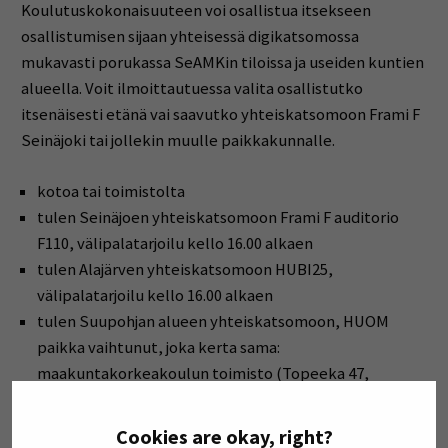
Koulutuskokonaisuuteen voi osallistua itsekseen
osallistumisen sijaan yhteisessä digikatsomossa
mukavasti porukassa SeAMKin tiloissa ja useiden kuntien
alueella. Voit ilmoittautuessa valita osallistutko
itsenäisesti etänä vai saavutko yhteiskatsomoon Frami F
Seinäjoki tai jollekin muulle paikkakunnalle.
kotoa tai toimistolta
tulen Seinäjoen yhteiskatsomoon Frami F auditorio
F110, välipalatarjoilu kello 16.00 alkaen
tulen Alajärven yhteiskatsomoon HUBI25,
välipalatarjoilu kello 16.00 alkaen
tulen Suupohjan alueen yhteiskatsomoon, HUOM
paikka vaihtunut, joka kerta sama:
maakuntakorkeakoulun toimisto (Topeeka 47,
Kauhajoki). Välipalatarjoilu kello 16.00 alkaen.
tulen Kurikan yhteiskatsomoon Yrityspalvelupiste
Cookies are okay, right?