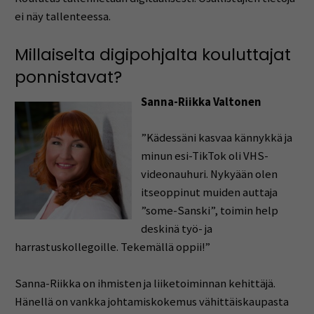
ei näy tallenteessa.
Millaiselta digipohjalta kouluttajat
ponnistavat?
Sanna-Riikka Valtonen
”Kädessäni kasvaa kännykkä ja
minun esi-TikTok oli VHS-
videonauhuri. Nykyään olen
itseoppinut muiden auttaja
”some-Sanski”, toimin help
deskinä työ- ja
harrastuskollegoille. Tekemällä oppii!”
Sanna-Riikka on ihmisten ja liiketoiminnan kehittäjä.
Hänellä on vankka johtamiskokemus vähittäiskaupasta