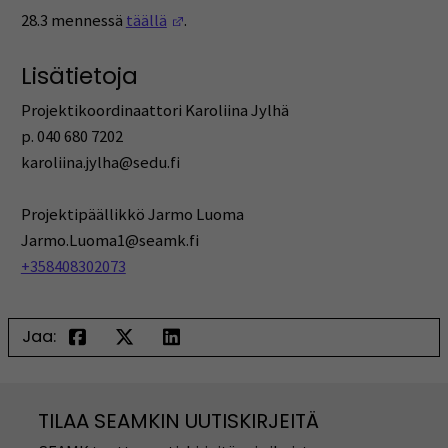
(Opens in a new window)
28.3 mennessä
täällä
.
Lisätietoja
Projektikoordinaattori Karoliina Jylhä
p. 040 680 7202
karoliina.jylha@sedu.fi
Projektipäällikkö Jarmo Luoma
Jarmo.Luoma1@seamk.fi
+358408302073
Jaa:
TILAA SEAMKIN UUTISKIRJEITÄ