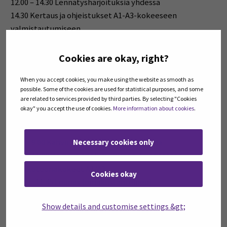
12.00 – 14.30
Lennätysharjoituksia yhdessä
14.30
Kertaus ja ohjeistukset A1-A3-kokeeseen
valmistautumiseen.
Tiistai 8.4. klo 9–15 Teoriakokeet
Cookies are okay, right?
sekä lennätysharjoituksia
When you accept cookies, you make using the website as smooth as
Suoritetaan teoriakokeet A1/A3. Perehdytään edelleen
possible. Some of the cookies are used for statistical purposes, and some
are related to services provided by third parties. By selecting "Cookies
erilaisiin drooneihin ja niiden käyttöön. Kouluttajina
okay" you accept the use of cookies.
More information about cookies
.
Sedun Petri Luhtala ja Jaana Petäinen.
Necessary cookies only
8.30 – 9.00
Kahvit tarjolla ravintola Lakiassa
9.00 – 11.00
Kertaus edellisviikkoon. Suoritetaan
verkkoteoriakokeet A1/A3.
Cookies okay
11.00 – 11.45
Lounas (omakustanteinen)
Kokoontuminen aulassa ja siirtyminen opetustilan
Show details and customise settings &gt;
puolelle tekemään lennätysharjoituksia
12.00 – 14.00
Lennätysharjoituksia yhdessä sekä kotiin