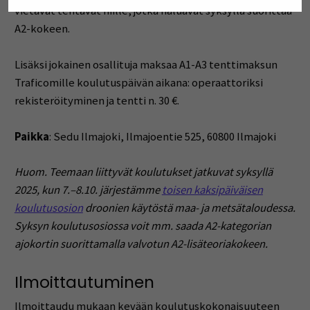
vietävät tehtävät niille, jotka haluavat syksyllä
suorittaa
A2-kokeen.
Lisäksi jokainen osallituja maksaa A1-A3 tenttimaksun
Traficomille koulutuspäivän aikana: operaattoriksi
rekisteröityminen ja tentti n. 30 €.
Paikka
: Sedu Ilmajoki, Ilmajoentie 525, 60800 Ilmajoki
Huom.
Teemaan liittyvät koulutukset jatkuvat syksyllä
2025, kun 7.–8.10. järjestämme
toisen kaksipäiväisen
koulutusosion
droonien käytöstä maa- ja metsätaloudessa.
Syksyn koulutusosiossa voit mm. saada A2-kategorian
ajokortin suorittamalla valvotun A2-lisäteoriakokeen.
Ilmoittautuminen
Ilmoittaudu mukaan kevään koulutuskokonaisuuteen