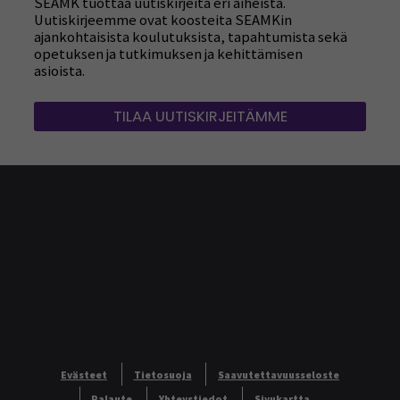
SEAMK tuottaa uutiskirjeitä eri aiheista.
Uutiskirjeemme ovat koosteita SEAMKin
ajankohtaisista koulutuksista, tapahtumista sekä
opetuksen ja tutkimuksen ja kehittämisen
asioista.
TILAA UUTISKIRJEITÄMME
Evästeet
Tietosuoja
Saavutettavuusseloste
Palaute
Yhteystiedot
Sivukartta