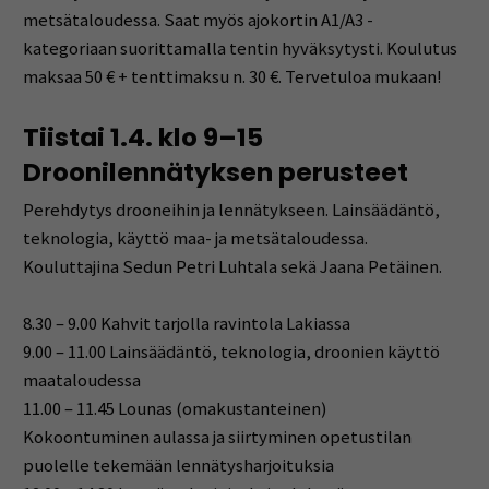
metsätaloudessa. Saat myös ajokortin A1/A3 -
kategoriaan suorittamalla tentin hyväksytysti.
Koulutus
maksaa 50 € + tenttimaksu n. 30 €.
Tervetuloa mukaan!
Tiistai 1.4. klo 9–15
Droonilennätyksen
perusteet
Perehdytys drooneihin ja lennätykseen. Lainsäädäntö,
teknologia, käyttö maa- ja metsätaloudessa.
Kouluttajina Sedun Petri Luhtala sekä Jaana Petäinen.
8.30 – 9.00
Kahvit tarjolla ravintola Lakiassa
9.00 – 11.00
Lainsäädäntö, teknologia, droonien käyttö
maataloudessa
11.00 – 11.45
Lounas (omakustanteinen)
Kokoontuminen aulassa ja siirtyminen opetustilan
puolelle tekemään lennätysharjoituksia