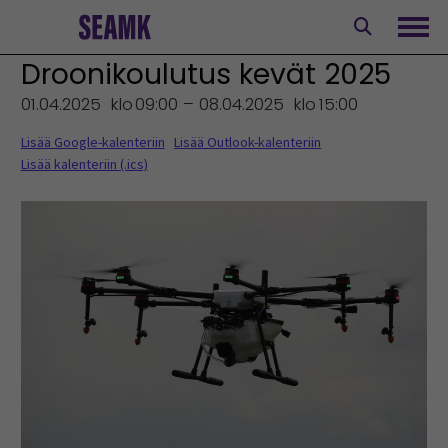
Siirry
sisältöön
Avaa
Droonikoulutus kevät 2025
01.04.2025
klo
09:00 – 08.04.2025
klo
15:00
Lisää Google-kalenteriin
Lisää Outlook-kalenteriin
Lisää kalenteriin (.ics)