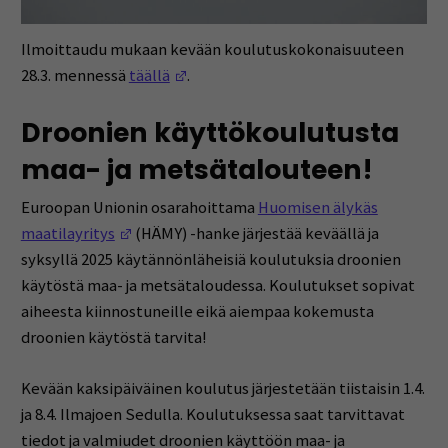
Ilmoittaudu mukaan kevään koulutuskokonaisuuteen
(Opens in a new window)
28.3. mennessä
täällä
.
Droonien käyttökoulutusta
maa- ja metsätalouteen!
Euroopan Unionin osarahoittama
Huomisen älykäs
(Opens in a new window)
maatilayritys
(HÄMY) -hanke järjestää keväällä ja
syksyllä 2025 käytännönläheisiä koulutuksia droonien
käytöstä maa- ja metsätaloudessa. Koulutukset sopivat
aiheesta kiinnostuneille eikä aiempaa kokemusta
droonien käytöstä tarvita!
Kevään kaksipäiväinen koulutus järjestetään tiistaisin 1.4.
ja 8.4. Ilmajoen Sedulla. Koulutuksessa saat tarvittavat
tiedot ja valmiudet droonien käyttöön maa- ja