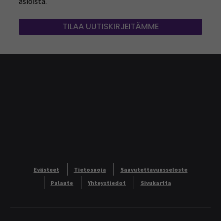
asioista.
TILAA UUTISKIRJEITÄMME
Evästeet
Tietosuoja
Saavutettavuusseloste
Palaute
Yhteystiedot
Sivukartta