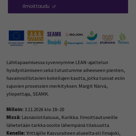
Ilmoittaudu
(Opens in a new window)
Lähitapaamisessa syvennymme LEAN-ajattelun
hyödyntämiseen sekä tutustumme aiheeseen pienten,
havainnollistavien kokeilujen kautta, jotka tuovat esiin
sujuvien prosessien merkityksen. Margit Närvä,
yliopettaja, SEAMK.
Milloin:
3.11.2026 klo 18–20
Missä:
Läsnäolotilaisuus, Kurikka. Ilmoittautuneille
lähetetään tarkka osoite lähempänä tilaisuutta.
Kenelle:
Yrittäjille Kasvuraiteen alueelta eli Ilmajoki,