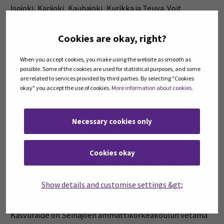
Isojoki, Karijoki, Kauhajoki, Kurikka ja Teuva. Voit
osallistua mistä tahansa alueen kunnasta.
(Opens in a new w
Ilmoittautuminen:
Ilmoittaudu tästä
.
Cookies are okay, right?
Osallistuminen on maksutonta. Tervetuloa mukaan!
When you accept cookies, you make using the website as smooth as
possible. Some of the cookies are used for statistical purposes, and some
are related to services provided by third parties. By selecting "Cookies
Samansisältöinen LEAN-tilaisuus järjestetään Kauhajoella
okay" you accept the use of cookies.
More information about cookies
.
5.11.2026 klo 18–20. Jos se sopii aikatauluihisi paremmin,
(Opens in a new window)
tutustu tilaisuuteen täällä
.
Necessary cookies only
Cookies okay
Lisäksi Kasvuraide järjestää myös muita tilaisuuksia, käy
(Opens in a new
tutustumassa niihin
Kasvuraiteen sivuilla
.
Show details and customise settings &gt;
Järjestäjä
Kasvuraide on Seinäjoen ammattikorkeakoulun vetämä