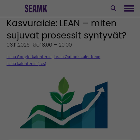
Siirry
sisältöön
Avaa
Kasvuraide: LEAN – miten
sujuvat prosessit syntyvät?
03.11.2026
klo
18:00 – 20:00
Lisää Google-kalenteriin
Lisää Outlook-kalenteriin
Lisää kalenteriin (.ics)