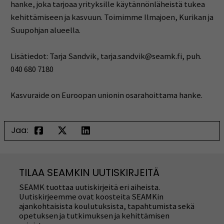
hanke, joka tarjoaa yrityksille käytännönläheistä tukea
kehittämiseen ja kasvuun. Toimimme Ilmajoen, Kurikan ja
Suupohjan alueella.
Lisätiedot: Tarja Sandvik, tarja.sandvik@seamk.fi, puh.
040 680 7180
Kasvuraide on Euroopan unionin osarahoittama hanke.
Jaa:
TILAA SEAMKIN UUTISKIRJEITÄ
SEAMK tuottaa uutiskirjeitä eri aiheista.
Uutiskirjeemme ovat koosteita SEAMKin
ajankohtaisista koulutuksista, tapahtumista sekä
opetuksen ja tutkimuksen ja kehittämisen