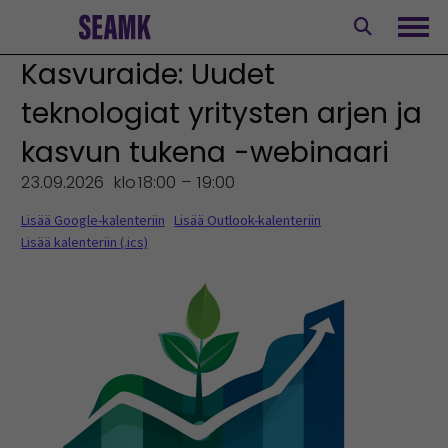
Siirry
sisältöön
Avaa
Kasvuraide: Uudet
teknologiat yritysten arjen ja
kasvun tukena -webinaari
23.09.2026
klo
18:00 – 19:00
Lisää Google-kalenteriin
Lisää Outlook-kalenteriin
Lisää kalenteriin (.ics)