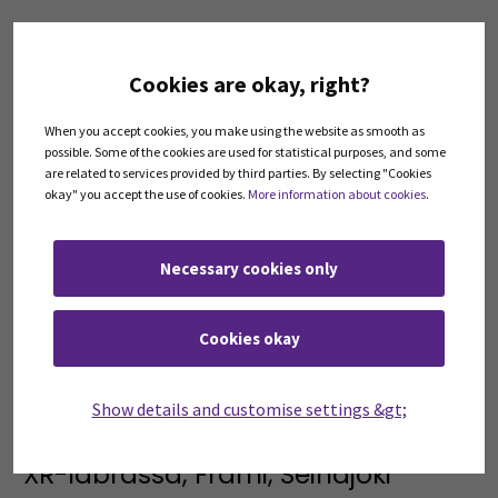
Osallistuja saa käytännönläheisen yleiskuvan siitä, mitä
XR, 3D-skannaus, Gaussian splatting ja tekoäly voivat
Cookies are okay, right?
mahdollistaa yrityksille jo nyt – ilman teknistä
syväosaamista. Tavoitteena on auttaa yrityksiä
When you accept cookies, you make using the website as smooth as
possible. Some of the cookies are used for statistical purposes, and some
tunnistamaan uusia tapoja kehittää toimintaa, säästää
are related to services provided by third parties. By selecting "Cookies
aikaa ja luoda vaikuttavampia asiakas- ja
okay" you accept the use of cookies.
More information about cookies
.
työntekijäkokemuksia.
Necessary cookies only
Osallistuminen on maksutonta. Tervetuloa mukaan!
Saatat olla kiinnostunut myös
Cookies okay
tästä!
Uudet teknologiat yritysten arjen ja
Show details and customise settings &gt;
kasvun tukena: Vierailu SEAMKin
XR-labrassa, Frami, Seinäjoki