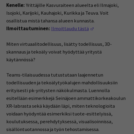
Kenelle:
Yrittäjille Kasvuraiteen alueelta eli Ilmajoki,
Isojoki, Karijoki, Kauhajoki, Kurikka ja Teuva. Voit
osallistua mistä tahansa alueen kunnasta.
(Opens in a new w
Ilmoittautuminen:
Ilmoittaudu tästä
Miten virtuaalitodellisuus, lisätty todellisuus, 3D-
skannaus ja tekoäly voivat hyödyttää yritystä
käytännössä?
Teams-tilaisuudessa tutustutaan laajennetun
todellisuuden ja tekoälytyökalujen mahdollisuuksiin
erityisesti pk-yritysten näkökulmasta. Luennolla
esitellään esimerkkejä Seinäjoen ammattikorkeakoulun
XR-labrasta sekä käydään läpi, miten teknologioita
voidaan hyödyntää esimerkiksi tuote-esittelyissä,
koulutuksessa, perehdytyksessä, visualisoinnissa,
sisällöntuotannossa ja työn tehostamisessa.