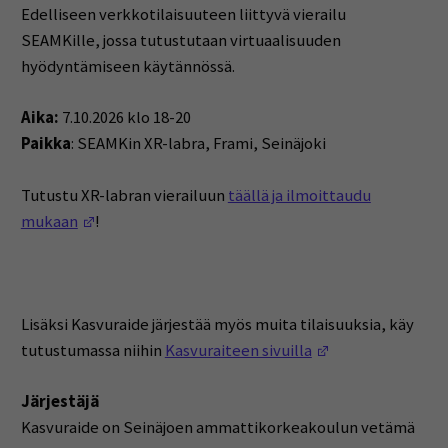
Edelliseen verkkotilaisuuteen liittyvä vierailu
SEAMKille, jossa tutustutaan virtuaalisuuden
hyödyntämiseen käytännössä.
Aika:
7.10.2026 klo 18-20
Paikka
: SEAMKin XR-labra, Frami, Seinäjoki
Tutustu XR-labran vierailuun
täällä ja ilmoittaudu
(Opens in a new window)
mukaan
!
Lisäksi Kasvuraide järjestää myös muita tilaisuuksia, käy
(Opens in a new
tutustumassa niihin
Kasvuraiteen sivuilla
Järjestäjä
Kasvuraide on Seinäjoen ammattikorkeakoulun vetämä