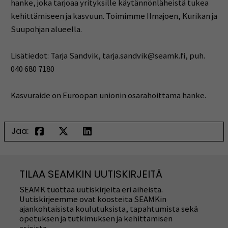
hanke, joka tarjoaa yrityksille käytännönläheistä tukea
kehittämiseen ja kasvuun. Toimimme Ilmajoen, Kurikan ja
Suupohjan alueella.
Lisätiedot: Tarja Sandvik, tarja.sandvik@seamk.fi, puh.
040 680 7180
Kasvuraide on Euroopan unionin osarahoittama hanke.
Jaa:
TILAA SEAMKIN UUTISKIRJEITÄ
SEAMK tuottaa uutiskirjeitä eri aiheista.
Uutiskirjeemme ovat koosteita SEAMKin
ajankohtaisista koulutuksista, tapahtumista sekä
opetuksen ja tutkimuksen ja kehittämisen