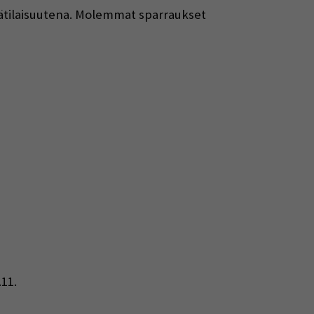
nätilaisuutena. Molemmat sparraukset
 window)
w)
.11.