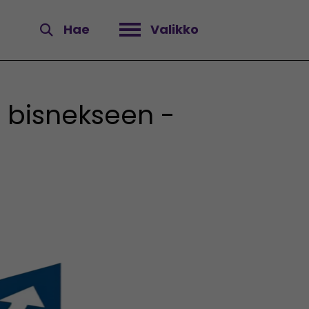
Hae
Valikko
Avaa valikko
a bisnekseen -