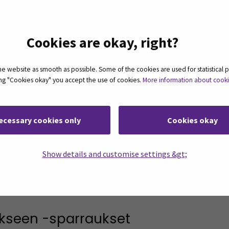
een, osa 3/4)
tteella tai toimintatavalla lisää myyntiä? Tässä valmenn
Cookies are okay, right?
toimiminen tuo etua ja rahaa liiketoimintaan.
 website as smooth as possible. Some of the cookies are used for statistical 
ting "Cookies okay" you accept the use of cookies.
More information about cook
etään Teams-linkki ennen tilaisuutta
lta eli Ilmajoki, Isojoki, Karijoki, Kauhajoki, Kurikka ja Te
ecessary cookies only
Cookies okay
aikkiin tilaisuuksiin samalla lomakkeella, joko kaikkiin ke
Show details and customise settings &gt;
etuloa mukaan!
ekseen -sparraukset