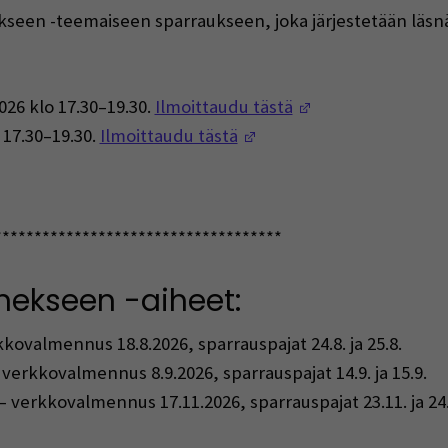
nekseen -teemaiseen sparraukseen, joka järjestetään läs
(Opens in a new
026 klo 17.30–19.30.
Ilmoittaudu tästä
(Opens in a new windo
 17.30–19.30.
Ilmoittaudu tästä
************************************
nekseen -aiheet:
s in a new window)
kovalmennus 18.8.2026, sparrauspajat 24.8. ja 25.8.
Opens in a new window)
 verkkovalmennus 8.9.2026, sparrauspajat 14.9. ja 15.9.
(Opens in a new window)
– verkkovalmennus 17.11.2026, sparrauspajat 23.11. ja 24