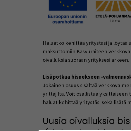
Haluatko kehittää yritystäsi ja löytää
maksuttomiin Kasvuraiteen verkkovalmen
oivalluksia suoraan yrityksesi arkeen.
Lisäpotkua bisnekseen -valmennus
Jokainen osuus sisältää verkkovalmen
yrittäjiltä. Voit osallistua yksittäis
haluat kehittää yritystäsi sekä lisätä m
Uusia oivalluksia b