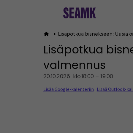
Siirry
sisältöön
Lisäpotkua bisnekseen: Uusia o
Etusivulle
Lisäpotkua bisn
valmennus
20.10.2026
klo
18:00 – 19:00
Lisää Google-kalenteriin
Lisää Outlook-kal