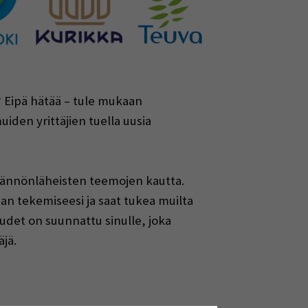
e? Eipä hätää – tule mukaan
iden yrittäjien tuella uusia
ytännönläheisten teemojen kautta.
an tekemiseesi ja saat tukea muilta
uudet on suunnattu sinulle, joka
äjä.