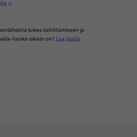
(Opens in a new window)
lla
önläheistä tukea kehittämiseen ja
raide-hanke oikein on?
Lue täältä