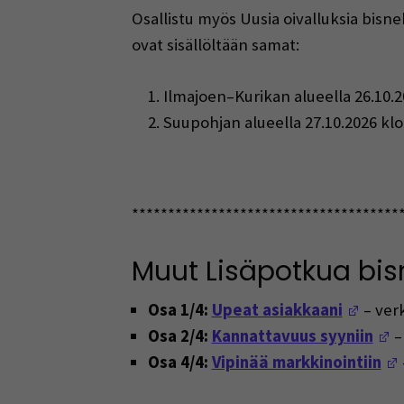
Osallistu myös Uusia oivalluksia bis
ovat sisällöltään samat:
Ilmajoen–Kurikan alueella 26.10.2
2. Suupohjan alueella 27.10.2026 klo
*************************************
Muut Lisäpotkua bis
(Open
Osa 1/4:
Upeat asiakkaani
– verk
(
Osa 2/4:
Kannattavuus syyniin
–
Osa 4/4:
Vipinää markkinointiin