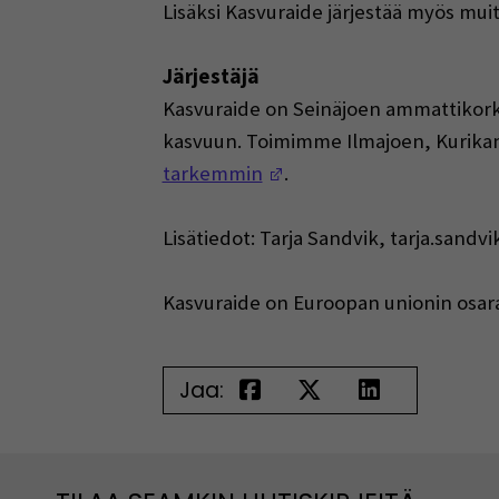
Lisäksi Kasvuraide järjestää myös muit
Järjestäjä
Kasvuraide on Seinäjoen ammattikorke
kasvuun. Toimimme Ilmajoen, Kurikan
(Opens in a new window
tarkemmin
.
Lisätiedot: Tarja Sandvik, tarja.sandv
Kasvuraide on Euroopan unionin osar
Jaa: