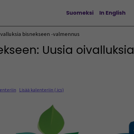
Suomeksi
In English
Vaihda kieltä
ivalluksia bisnekseen -valmennus
ekseen: Uusia oivalluksi
enteriin
Lisää kalenteriin (.ics)