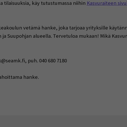
a tilaisuuksia, käy tutustumassa niihin
Kasvuraiteen sivui
akoulun vetämä hanke, joka tarjoaa yrityksille käytänn
 ja Suupohjan alueella. Tervetuloa mukaan! Mikä Kasvu
)
ik@seamk.fi, puh. 040 680 7180
ahoittama hanke.