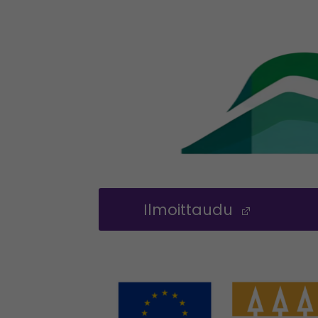
Ilmoittaudu
(Opens 