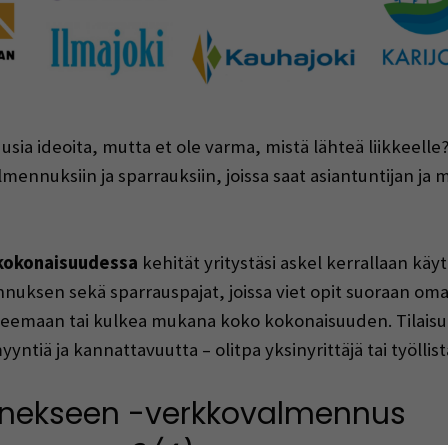
 uusia ideoita, mutta et ole varma, mistä lähteä liikkeell
nuksiin ja sparrauksiin, joissa saat asiantuntijan ja mu
kokonaisuudessa
kehität yritystäsi askel kerrallaan kä
nuksen sekä sparrauspajat, joissa viet opit suoraan oma
een teemaan tai kulkea mukana koko kokonaisuuden. Tilais
yyntiä ja kannattavuutta – olitpa yksinyrittäjä tai työllist
isnekseen -verkkovalmennus