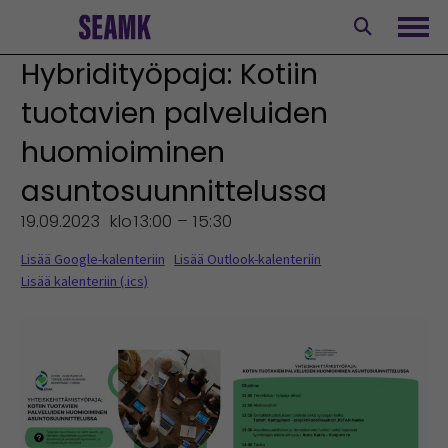
Siirry
sisältöön
Avaa
Hybridityöpaja: Kotiin
tuotavien palveluiden
huomioiminen
asuntosuunnittelussa
19.09.2023
klo
13:00 – 15:30
Lisää Google-kalenteriin
Lisää Outlook-kalenteriin
Lisää kalenteriin (.ics)