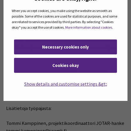
Työpaja on tarkoitettu rakentajille, rakennuttajille,
asuntosuunnittelua tekeville sekä hyvinvointi- ja
When you accept cookies, you make using the website as smooth as
possible. Some of the cookies are used for statistical purposes, and some
hoivapalvelutoimijoille ja kaikille asiasta kiinnostuneille.
are related to services provided by third parties. By selecting "Cookies
okay" you accept the use of cookies.
More information about cookies
.
Tilaisuus järjestetään
tiistaina 19.9. klo 13.00–15.30
Sosiaali- ja terveysalan Järjestötalolla (Ruukintie 1,
Necessary cookies only
60100 Seinäjoki. Huom! Entinen Omenahotelli) sekä
etäyhteyksin Teamsin välityksellä.
Cookies okay
(Opens in a new window
Ilmoittaudu mukaan
tästä linkistä
viimeistään
perjantaina 15.9.2023.
Show details and customise settings &gt;
Kahvitarjoilu!
Lisätietoja työpajasta:
Tommi Kamppinen, projektikoordinaattori JOTAR-hanke
tommi.kamppinen@seamk.fi