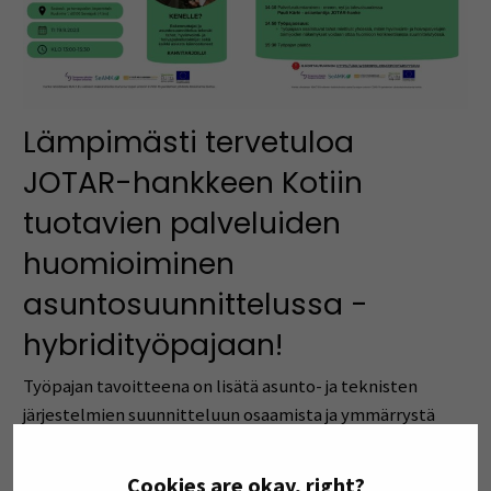
Lämpimästi tervetuloa
JOTAR-hankkeen Kotiin
tuotavien palveluiden
huomioiminen
asuntosuunnittelussa -
hybridityöpajaan!
Työpajan tavoitteena on lisätä asunto- ja teknisten
järjestelmien suunnitteluun osaamista ja ymmärrystä
hyvinvointi- ja hoivapalvelujen tarpeista.
Cookies are okay, right?