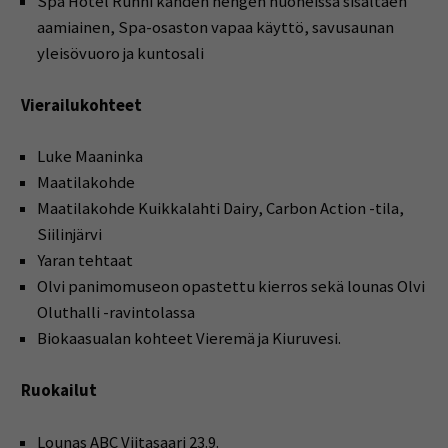
Spa Hotel Runni kahden hengen huoneissa sisältäen
aamiainen, Spa-osaston vapaa käyttö, savusaunan
yleisövuoro ja kuntosali
Vierailukohteet
Luke Maaninka
Maatilakohde
Maatilakohde Kuikkalahti Dairy, Carbon Action -tila,
Siilinjärvi
Yaran tehtaat
Olvi panimomuseon opastettu kierros sekä lounas Olvi
Oluthalli -ravintolassa
Biokaasualan kohteet Vieremä ja Kiuruvesi.
Ruokailut
Lounas ABC Viitasaari 23.9.