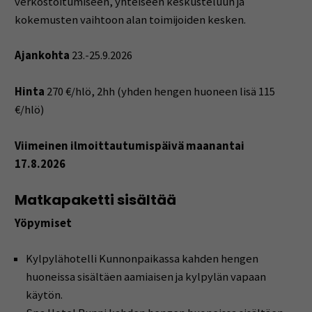
verkostoitumiseen, yhteiseen keskusteluun ja
kokemusten vaihtoon alan toimijoiden kesken.
Ajankohta
23.-25.9.2026
Hinta
270 €/hlö, 2hh (yhden hengen huoneen lisä 115
€/hlö)
Viimeinen ilmoittautumispäivä maanantai
17.8.2026
Matkapaketti sisältää
Yöpymiset
Kylpylähotelli Kunnonpaikassa kahden hengen
huoneissa sisältäen aamiaisen ja kylpylän vapaan
käytön.