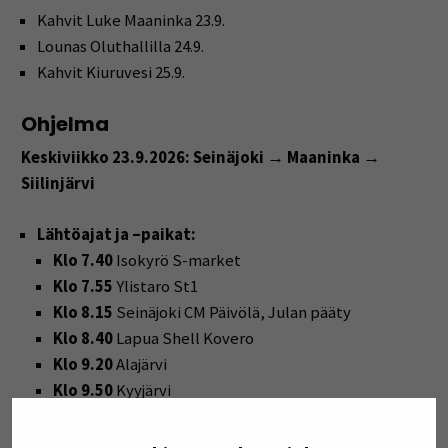
Kahvit Luke Maaninka 23.9.
Lounas Oluthallilla 24.9.
Kahvit Kiuruvesi 25.9.
Ohjelma
Keskiviikko 23.9.2026: Seinäjoki → Maaninka →
Siilinjärvi
Lähtöajat ja –paikat:
Klo 7.40
Isokyrö S-market
Klo 7.55
Ylistaro St1
Klo 8.15
Seinäjoki CM Päivölä, Julan pääty
Klo 8.40
Lapua Shell Kovero
Klo 9.20
Alajärvi
Klo 9.50
Kyyjärvi
Klo 10.45–11.45
Lounas Viitasaarella (sisältyy hintaan)