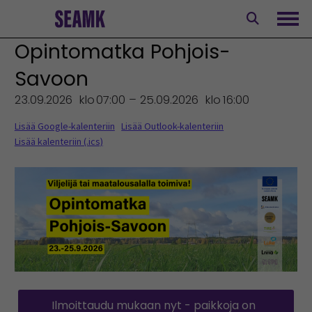
Siirry
sisältöön
Avaa
Opintomatka Pohjois-
Savoon
23.09.2026
klo
07:00 – 25.09.2026
klo
16:00
Lisää Google-kalenteriin
Lisää Outlook-kalenteriin
Lisää kalenteriin (.ics)
Ilmoittaudu mukaan nyt - paikkoja on