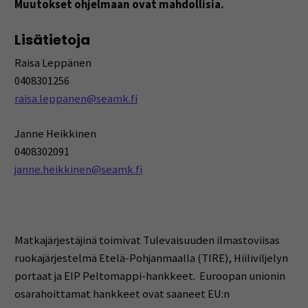
Muutokset ohjelmaan ovat mahdollisia.
Lisätietoja
Raisa Leppänen
0408301256
raisa.leppanen@seamk.fi
Janne Heikkinen
0408302091
janne.heikkinen@seamk.fi
Matkajärjestäjinä toimivat Tulevaisuuden ilmastoviisas
ruokajärjestelmä Etelä-Pohjanmaalla (TIRE), Hiiliviljelyn
portaat ja EIP Peltomappi-hankkeet.
Euroopan unionin
osarahoittamat hankkeet ovat saaneet EU:n