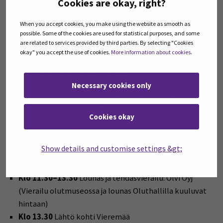
Cookies are okay, right?
Klo 13.00–16.45
Vierailu: Luke Maaninka ja
maatilakohde
Kuikkalahti Dairy, Carbon Action -tila,
When you accept cookies, you make using the website as smooth as
possible. Some of the cookies are used for statistical purposes, and some
Siilinjärvi
are related to services provided by third parties. By selecting "Cookies
Klo 16.45 →
Siirtyminen majoitukseen Kylpylähotelli
okay" you accept the use of cookies.
More information about cookies
.
Kunnonpaikkaan, Siilinjärvi
Ilta
Omakustanteinen illallinen
Necessary cookies only
Torstai 24.9.2026: Siilinjärvi → Iisalmi → Vieremä
Cookies okay
Aamupala hotellilla
Klo 8.30
Lähtö hotellilta
Show details and customise settings &gt;
Klo 9.00–10.30
Vierailu: Yara Siilinjärven tehdas
Klo 10.30
Lähtö kohti Iisalmea
Klo 11.30–13.30
Lounas ja tehdasvierailu: Olvi Oyj
(Vierailu olutmuseossa ja lounas Oluthallilla kuuluvat
hintaan)
Klo 13.30
Lähtö kohti Vieremää