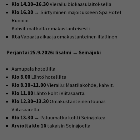
Klo 14.30–16.30
Vierailu biokaasulaitoksella
Klo 16.30
→ Siirtyminen majoitukseen Spa Hotel
Runniin
Kahvit matkalla omakustanteisesti.
Ilta
Vapaata aikaa ja omakustanteinen illallinen
Perjantai 25.9.2026: Iisalmi → Seinäjoki
Aamupala hotellilla
Klo 8.00
Lähtö hotellilta
Klo 8.30–11.00
Vierailu: Maatilakohde, kahvit.
Klo 11.00
Lähtö kohti Viitasaarta.
Klo 12.30–13.30
Omakustanteinen lounas
Viitasaarella
Klo 13.30 →
Paluumatka kohti Seinäjokea
Arviolta klo 16
takaisin Seinäjoella