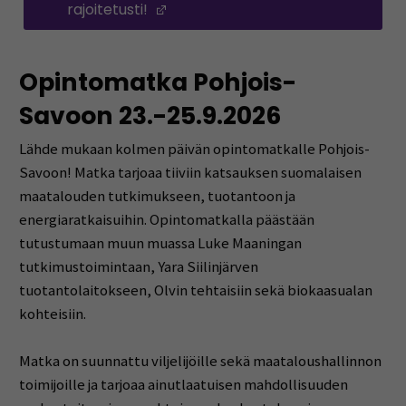
rajoitetusti!
(Opens in a new window)
Opintomatka Pohjois-
Savoon
2
3
.-
25.9
.2026
Lähde mukaan kolmen päivän opintomatkalle Pohjois-
Savoon!
Matka tarjoaa tiiviin katsauksen suomalaisen
maatalouden tutkimukseen, tuotantoon ja
energiaratkaisuihin. Opintomatkalla päästään
tutustumaan muun muassa Luke Maaningan
tutkimustoimintaan, Yara Siilinjärven
tuotantolaitokseen, Olvin tehtaisiin sekä biokaasualan
kohteisiin.
Matka on suunnattu viljelijöille sekä maataloushallinnon
toimijoille ja tarjoaa ainutlaatuisen mahdollisuuden