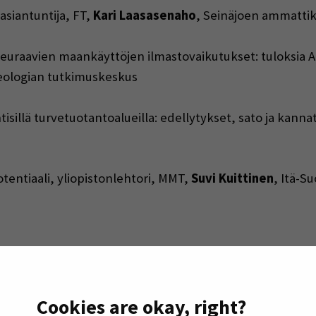
siantuntija, FT,
Kari Laasasenaho
, Seinäjoen ammatti
aavien maankäyttöjen ilmastovaikutukset: tuloksia Arv
eologian tutkimuskeskus
llä turvetuotantoalueilla: edellytykset, sato ja kannat
entiaali, yliopistonlehtori, MMT,
Suvi Kuittinen
, Itä-S
tojen taloudellisen tuoton arviointi maanomistajan näkö
 ammattikorkeakoulu
Cookies are okay, right?