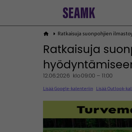
Siirry
sisältöön
Ratkaisuja suonpohjien ilmast
Etusivulle
Ratkaisuja suon
hyödyntämisee
12.06.2026
klo
09:00 – 11:00
Lisää Google-kalenteriin
Lisää Outlook-kal