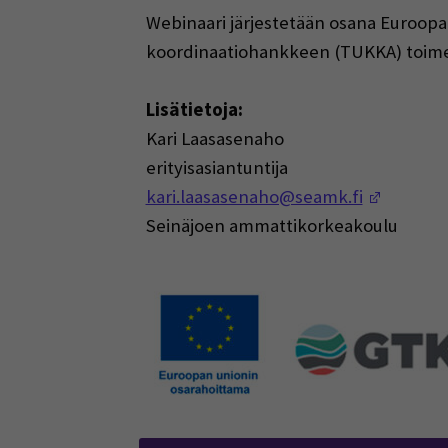
Webinaari järjestetään osana Euroopa
koordinaatiohankkeen (TUKKA) toime
Lisätietoja:
Kari Laasasenaho
erityisasiantuntija
(Opens 
kari.laasasenaho@seamk.fi
Seinäjoen ammattikorkeakoulu