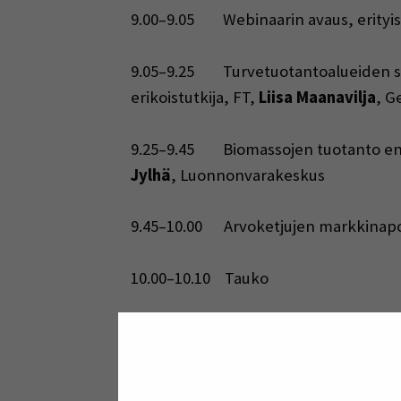
9.00–9.05 Webinaarin avaus, erityisa
9.05–9.25 Turvetuotantoalueiden seur
erikoistutkija, FT,
Liisa Maanavilja
, G
9.25–9.45 Biomassojen tuotanto entisi
Jylhä
, Luonnonvarakeskus
9.45–10.00 Arvoketjujen markkinapot
10.00–10.10 Tauko
10.10–10.25 Erilaisten maankäyttömuo
dosentti,
Risto Lauhanen
, Seinäjoen