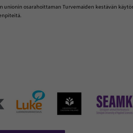
n unionin osarahoittaman Turvemaiden kestävän käytön o
npiteitä.
in a new window)