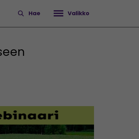
Hae
Valikko
Avaa valikko
iseen