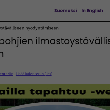
Suomeksi
In English
Vaihda kieltä
oystävälliseen hyödyntämiseen
pohjien ilmastoystäväll
n
enteriin
Lisää kalenteriin (.ics)