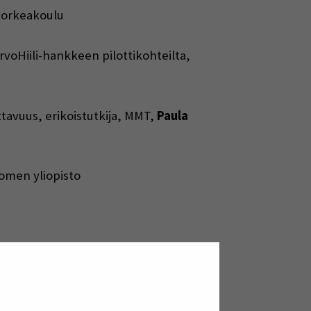
korkeakoulu
oHiili-hankkeen pilottikohteilta,
tavuus, erikoistutkija, MMT,
Paula
uomen yliopisto
kulmasta, erityisasiantuntija,