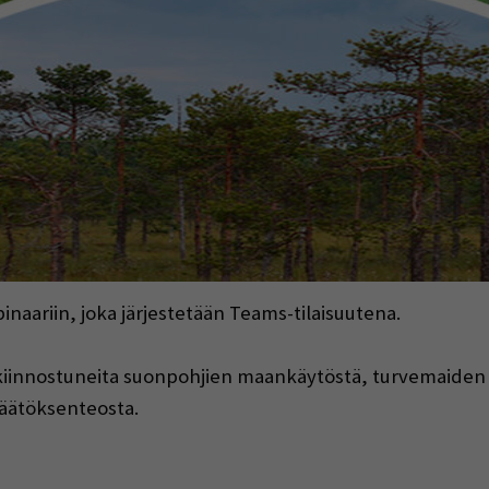
naariin, joka järjestetään Teams-tilaisuutena.
vat kiinnostuneita suonpohjien maankäytöstä, turvemaide
 päätöksenteosta.