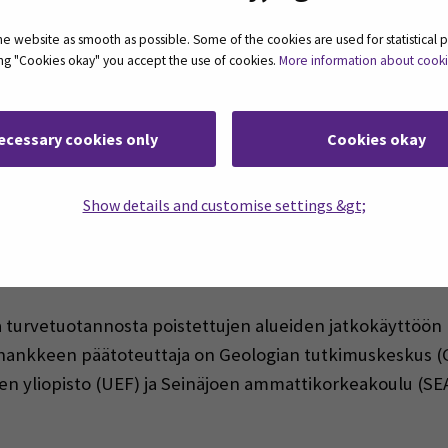
kkoviljelyn oikeudellis-hallinnollinen sääntely ja muut 
jektitutkija, OTK, MMM, MH,
Tero Laakso
, Itä-Suomen y
 website as smooth as possible. Some of the cookies are used for statistical 
ting "Cookies okay" you accept the use of cookies.
More information about cook
kustelua,
Liisa Maanavilja
ecessary cookies only
Cookies okay
Show details and customise settings &gt;
(Opens in
mennessä
Metsäkeskuksen tapahtumasivulla.
ikka se ei sopisikaan omaan kalenteriin, sillä kaikille i
oa turvetuotannosta poistettujen alueiden jatkokäyttöön (
hankkeen päätoteuttaja on Geologian tutkimuskeskus (G
n yliopisto (UEF) ja Seinäjoen ammattikorkeakoulu (S