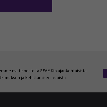
pens in a new window)
rjeemme ovat koosteita SEAMKin ajankohtaisista
tkimuksen ja kehittämisen asioista.