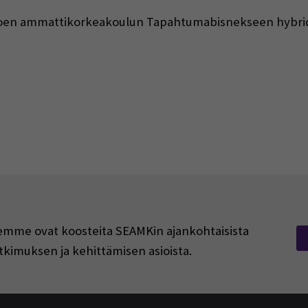
oen ammattikorkeakoulun Tapahtumabisnekseen hybridi
rjeemme ovat koosteita SEAMKin ajankohtaisista
tkimuksen ja kehittämisen asioista.