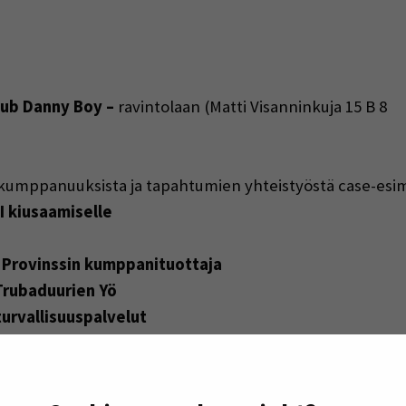
 Pub Danny Boy –
ravintolaan (Matti Visanninkuja 15 B 8
kumppanuuksista ja tapahtumien yhteistyöstä case-esime
I kiusaamiselle
: Provinssin kumppanituottaja
Trubaduurien Yö
urvallisuuspalvelut
keskustan kehittäjä
hdollisuus esittää yhteistyöehdotuksia tai kumppanuu