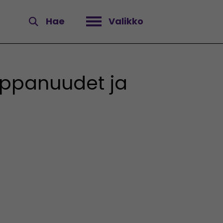
Hae
Valikko
Avaa valikko
ppanuudet ja