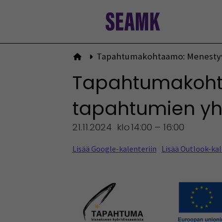
Siirry
sisältöön
Tapahtumakohtaamo: Menestyvä
Etusivulle
Tapahtumakoht
tapahtumien yht
21.11.2024
klo
14:00 – 16:00
Lisää Google-kalenteriin
Lisää Outlook-kal