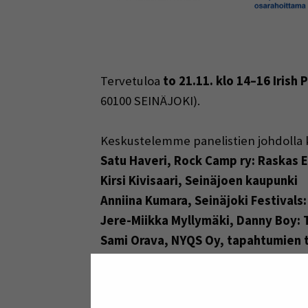
Tervetuloa
to 21.11. klo 14–16 Irish
60100 SEINÄJOKI).
Keskustelemme panelistien johdolla 
Satu Haveri, Rock Camp ry: Raskas E
Kirsi Kivisaari, Seinäjoen kaupunki
Anniina Kumara,
Seinäjoki Festivals
Jere-Miikka Myllymäki, Danny Boy: 
Sami Orava, NYQS Oy, tapahtumien t
Jenniina Palmu, Seinäjoen k
aupunki
Tapahtumakohtaamossa sinulla on ma