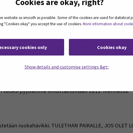
Cookies are okay, right?
n, jossa pääset verkostoitumaan ja jakamaan ideoita alan
 website as smooth as possible. Some of the cookies are used for statistical 
ting "Cookies okay" you accept the use of cookies.
More information about cook
antteja
– nautitaan herkullisista tarjoiluista ennen kesk
 osallistujiin ja heidän taustoihinsa.
ecessary cookies only
Cookies okay
ankohtaisiin aiheisiin ja haasteisiin tapahtuma-alalla.
at esittelevät kumppanuusmahdollisuuksiaan.
Show details and customise settings &gt;
lun vuoksi pyydämme ilmoittautumaan 18.11. mennessä.
Estetään ruokahävikki. TULETHAN PAIKALLE, JOS OLET