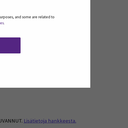
 asiantuntijoiden kanssa. Ohjelma:
purposes, and some are related to
ies
.
ustelun alkua.
 LUVANNUT.
Lisätietoja hankkeesta.