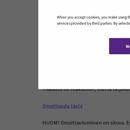
Liity mukaan inspiroivaan tilaisuutee
When you accept cookies, you make using the
services provided by third parties. By selec
Kahvia/teetä ja täytettyjä croiss
Esittelykierros
– tutustutaan muihin
N
Paneelikeskustelu
– syvennytään aj
Pitchaus
– tilaisuuteen osallistuv
Tule mukaan ja tuo ideoitasi esille!
Tilaisuus on maksuton, mutta tarjoi
Ilmoittaudu tästä
HUOM! Ilmoittautuminen on sitova. 