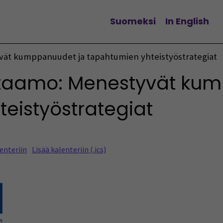
Suomeksi
In English
Vaihda kieltä
t kumppanuudet ja tapahtumien yhteistyöstrategiat
aamo: Menestyvät kum
eistyöstrategiat
enteriin
Lisää kalenteriin (.ics)