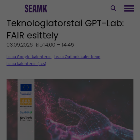
Siirry
sisältöön
Avaa
Teknologiatorstai GPT-Lab:
FAIR esittely
03.09.2026
klo
14:00 – 14:45
Lisää Google-kalenteriin
Lisää Outlook-kalenteriin
Lisää kalenteriin (.ics)