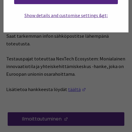
Aika ja paikka: 27.8.2026 klo 16-18 GPT-Lab Frami,
Kampusranta 9
Show details and customise settings &gt;
Ilmoittautuminen: Ilmoittaudu 19.8. klo 12 mennessä
Saat tarkemman infon sähköpostitse lähempänä
toteutusta.
Testauspajat toteuttaa NexTech Ecosystem: Monialainen
innovaatiotila ja yhteiskehittämiskeskus -hanke, joka on
Euroopan unionin osarahoittama.
(Opens in a new wind
Lisätietoa hankkeesta löydät
täältä
Ilmoittautuminen
(Opens in a new window)