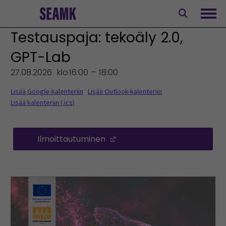
Siirry
sisältöön
Avaa
Testauspaja: tekoäly 2.0,
GPT-Lab
27.08.2026
klo
16:00 – 18:00
Lisää Google-kalenteriin
Lisää Outlook-kalenteriin
Lisää kalenteriin (.ics)
Ilmoittautuminen
(Opens in a new window)