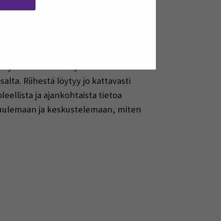
 Kaipaatko osallistujia
n liiketoiminnan
yös yhtenä keskitettynä markkinointi-
lta. Riihestä löytyy jo kattavasti
eellista ja ajankohtaista tietoa
n kuulemaan ja keskustelemaan, miten