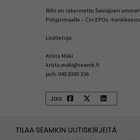
Riihi on rakennettu Seinäjoen ammatt
Pohjanmaalle – CircEPOs -hankkeessa
Lisätietoja:
Krista Mäki
krista.maki@seamk.fi
puh. 040 8300 356
Jaa:
TILAA SEAMKIN UUTISKIRJEITÄ