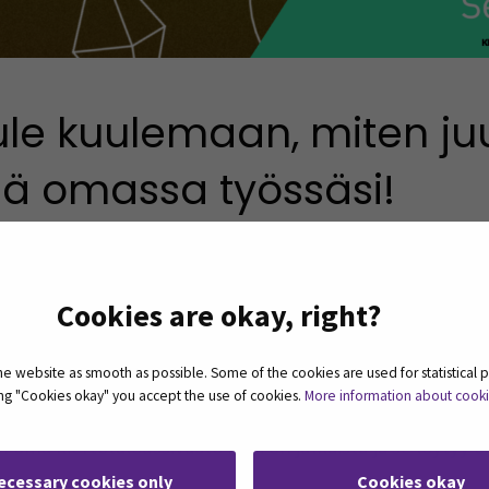
ule kuulemaan, miten juur
ä omassa työssäsi!
rtotalous? Tai toimitko jo kier
Cookies are okay, right?
an parissa tavalla tai toisella
 website as smooth as possible. Some of the cookies are used for statistical 
ssa?
ting "Cookies okay" you accept the use of cookies.
More information about cook
ma kiertotaloussivusto Riihi on julkaistu ja se löytyy os
ecessary cookies only
Cookies okay