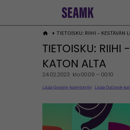
Siirry
sisältöön
TIETOISKU: RIIHI – KESTÄVÄN
Etusivulle
TIETOISKU: RIIH
KATON ALTA
24.02.2023
klo
00:09 – 00:10
Lisää Google-kalenteriin
Lisää Outlook-kal