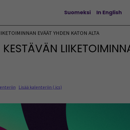
Suomeksi
In English
Vaihda kieltä
 LIIKETOIMINNAN EVÄÄT YHDEN KATON ALTA
I - KESTÄVÄN LIIKETOIMI
enteriin
Lisää kalenteriin (.ics)