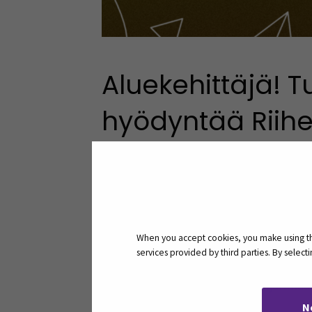
Aluekehittäjä! T
hyödyntää Riihe
Tiedätkö mitä on kie
kestävän liiketoiminn
When you accept cookies, you make using the
liittyä työhösi jatko
services provided by third parties. By selec
SeAMKin ylläpitämä Etelä-Pohjanmaan o
N