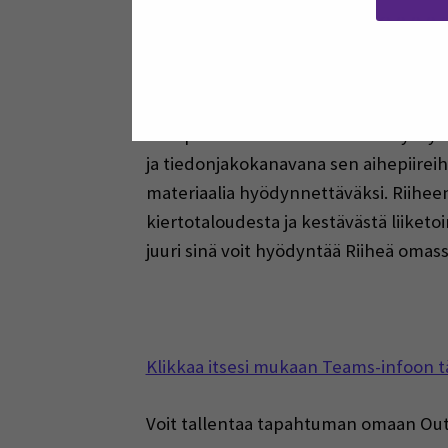
Haluatko lisää näkyvyyt
tilaisuuksiisi? Haluat
verkostoa?
Riihi palvelee koko maakunnan yrityksi
ja tiedonjakokanavana sen aihepiireihi
materiaalia hyödynnettäväksi. Riiheen 
kiertotaloudesta ja kestävästä liiket
juuri sinä voit hyödyntää Riiheä omass
Klikkaa itsesi mukaan Teams-infoon t
Voit tallentaa tapahtuman omaan Outlo