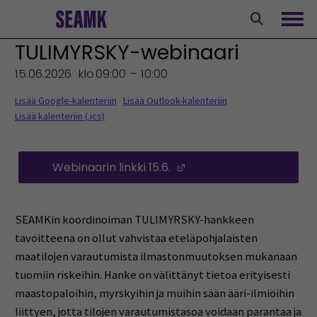
Siirry
sisältöön
Avaa
TULIMYRSKY-webinaari
15.06.2026
klo
09:00 – 10:00
Lisää Google-kalenteriin
Lisää Outlook-kalenteriin
Lisää kalenteriin (.ics)
Webinaarin linkki 15.6.
(Opens in a new windo
SEAMKin koordinoiman TULIMYRSKY-hankkeen
tavoitteena on ollut vahvistaa eteläpohjalaisten
maatilojen varautumista ilmastonmuutoksen mukanaan
tuomiin riskeihin. Hanke on välittänyt tietoa erityisesti
maastopaloihin, myrskyihin ja muihin sään ääri-ilmiöihin
liittyen, jotta tilojen varautumistasoa voidaan parantaa ja