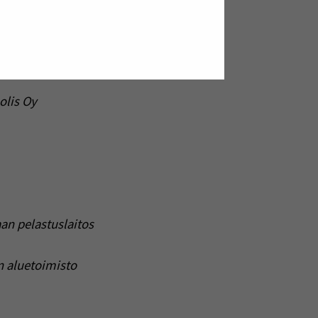
olis Oy
an pelastuslaitos
 aluetoimisto