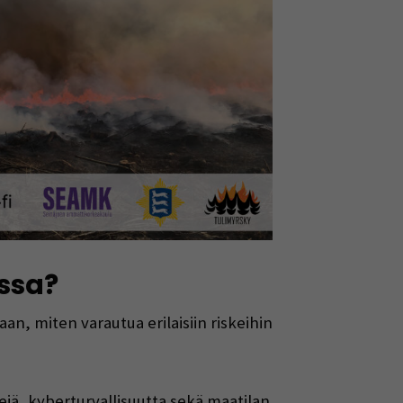
ssa?
, miten varautua erilaisiin riskeihin
jä, kyberturvallisuutta sekä maatilan