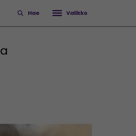
Hae
Valikko
Avaa valikko
sa