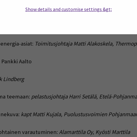
Show details and customise settings &gt;
ioita maatiloilla:
projektipäällikkö Matti Saari SEAMK
energia-asiat:
Toimitusjohtaja Matti Alakoskela, Thermop
 Pankki Aalto
 Lindberg
lma teemaan:
pelastusjohtaja Harri Setälä, Etelä-Pohjanma
annekuva:
kapt Matti Kujala, Puolustusvoimien Pohjanmaan
akohtainen varautuminen:
Alamarttila Oy, Kyösti Marttila