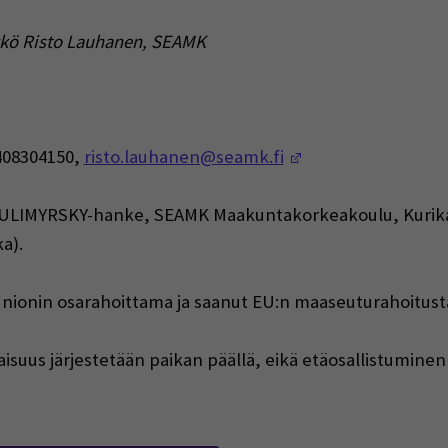
ikkö Risto Lauhanen, SEAMK
(Opens in a new 
408304150,
risto.lauhanen@seamk.fi
ä TULIMYRSKY-hanke, SEAMK Maakuntakorkeakoulu, Kurika
ka)
.
w window)
unionin osarahoittama ja saanut EU:n maaseuturahoitus
isuus järjestetään paikan päällä, eikä etäosallistuminen