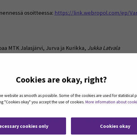
 mennessä osoitteessa:
https://link.webropol.com/ep/Va
aa MTK Jalasjärvi, Jurva ja Kurikka,
Jukka Latvala
äällikkö Risto Lauhanen SEAMK
Cookies are okay, right?
unnan näkökulmasta:
Reijo Hämäläinen (Kurikan kaupunk
 website as smooth as possible. Some of the cookies are used for statistical 
 ja valmiuslaki maatiloilla:
Ari Perämäki Etelä-Pohjanm
ting "Cookies okay" you accept the use of cookies.
More information about cook
utuminen:
Lakiasianjohtaja Aleksi Forsström,
POP Pankki Aa
ecessary cookies only
Cookies okay
inen / Ilmastonmuutosnäkökulma:
Katriina Keto ja Juhan