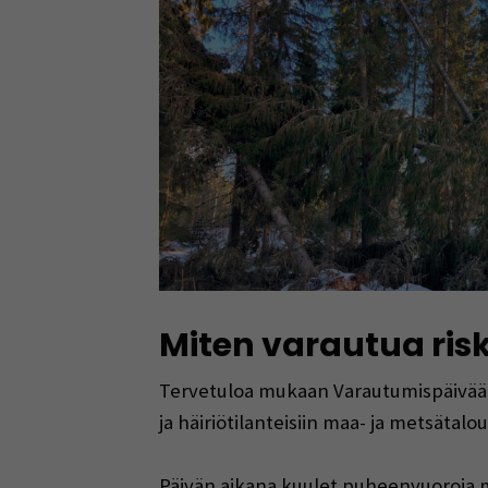
Miten varautua ris
Tervetuloa mukaan Varautumispäivään 
ja häiriötilanteisiin maa- ja metsätalo
Päivän aikana kuulet puheenvuoroja m