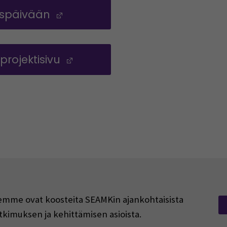
ispäivään
(Opens in a new window)
rojektisivu
(Opens in a new window)
rjeemme ovat koosteita SEAMKin ajankohtaisista
tkimuksen ja kehittämisen asioista.