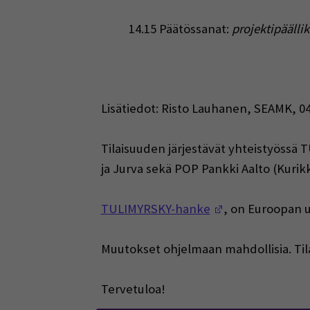
14.15 Päätössanat:
projektipääll
Lisätiedot: Risto Lauhanen, SEAMK, 0
Tilaisuuden järjestävät yhteistyöss
ja Jurva sekä
POP Pankki Aalto (Kurik
(Opens in a ne
TULIMYRSKY-hanke
, on Euroopan 
Muutokset ohjelmaan mahdollisia. Tila
Tervetuloa!