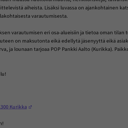
ttelevistä aiheista. Lisäksi luvassa on ajankohtainen kat
ilakohtaisesta varautumisesta.
ksen varautumisen eri osa-alueisiin ja tietoa oman tilan
uteen on maksutonta eikä edellytä jäsenyyttä eikä asiakk
rva, ja lounaan tarjoaa
POP Pankki Aalto (Kurikka)
. Paikk
lu!
(Opens in a new window)
1300 Kurikka
n!