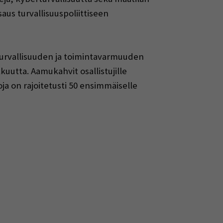
saus turvallisuuspoliittiseen
 turvallisuuden ja toimintavarmuuden
uutta. Aamukahvit osallistujille
oja on rajoitetusti 50 ensimmäiselle