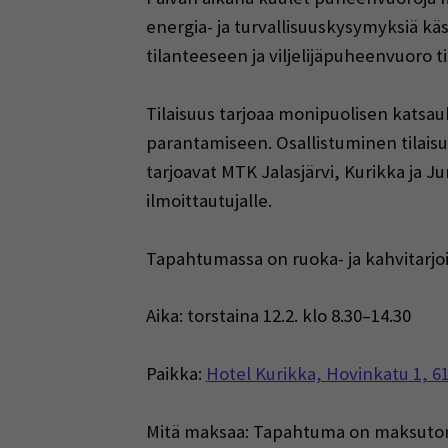
energia- ja turvallisuuskysymyksiä käsi
tilanteeseen ja viljelijäpuheenvuoro t
Tilaisuus tarjoaa monipuolisen katsau
parantamiseen. Osallistuminen tilaisu
tarjoavat MTK Jalasjärvi, Kurikka ja Ju
ilmoittautujalle.
Tapahtumassa on ruoka- ja kahvitarjoi
Aika: torstaina 12.2. klo 8.30–14.30
Paikka:
Hotel Kurikka, Hovinkatu 1, 6
Mitä maksaa: Tapahtuma on maksuto