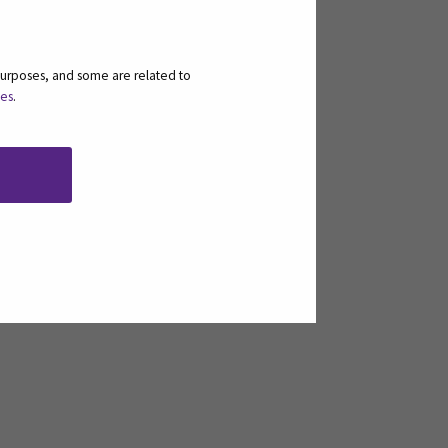
en valmennettavan ensimmäinen
purposes, and some are related to
ies
.