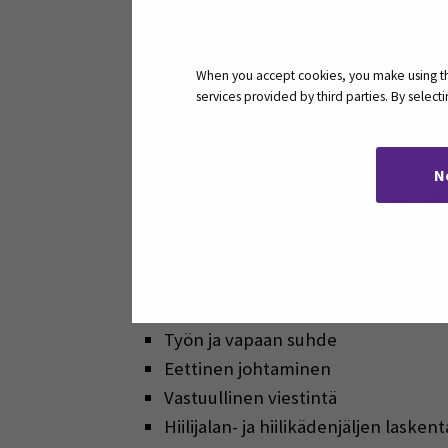
Valmennuksen alussa testataan itsear
tehtävä on tunnistaa 1-3 kehittämisa
When you accept cookies, you make using the
services provided by third parties. By selec
VALMENNUKSEN AIHEITA
Sidosryhmätyöskentely
N
Kiertotalous ja kestävät liiketoimin
Työntekijäkokemus
Kriisijohtaminen
Työhyvinvoinnin johtaminen
DEI – diversity, equity, inclusion
Työn ja vapaan suhde
Eettinen johtaminen
Vastuullinen viestintä
Hiilijalan- ja hiilikädenjäljen lasken