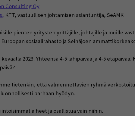
on Consulting Oy
s,
KTT, vastuullisen johtamisen asiantuntija, SeAMK
sille pienten yritysten
yrittäjille, johtajille ja muille va
Euroopan sosiaalirahasto ja Seinäjoen ammattikorkeako
u keväällä 2023. Yhteensä
4-5 lähipäivää ja 4-5 etäpäivää. 
npäivä?
me tietenkin, että valmennettavien ryhmä verkostoituis
luonnollisesti parhaan hyödyn.
intoisimmat aiheet ja osallistua vain niihin.
nen yritys -merkin hakemisen yritykselle.