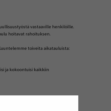
stuullisuustyöstä vastaaville henkilöille.
ulu hoitavat rahoituksen.
K
uuntelemme toiveita aikatauluista:
i ja kokoontuisi kaikkiin