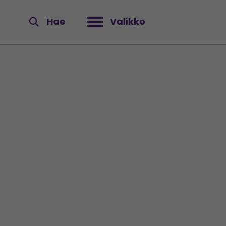
Hae
Valikko
Avaa valikko