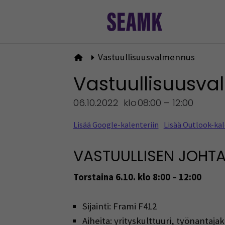
Siirry
sisältöön
Vastuullisuusvalmennus
Etusivulle
Vastuullisuusv
06.10.2022
klo
08:00 – 12:00
Lisää Google-kalenteriin
Lisää Outlook-kal
VASTUULLISEN JOHT
Torstaina 6.10. klo 8:00 – 12:00
Sijainti: Frami F412
Aiheita: yrityskulttuuri, työnantaj