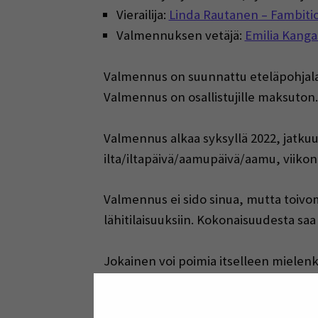
Vierailija:
Linda Rautanen – Fambiti
Valmennuksen vetäjä:
Emilia Kanga
Valmennus on suunnattu eteläpohjalai
Valmennus on
osallistujille maksuton.
Valmennus alkaa syksyllä 2022, jatku
ilta/iltapäivä/aamupäivä/aamu, viiko
Valmennus ei sido sinua, mutta toivom
lähitilaisuuksiin. K
okonaisuudesta saa 
Jokainen voi poimia itselleen mielenki
Osallistuminen mahdollistaa Vastuulli