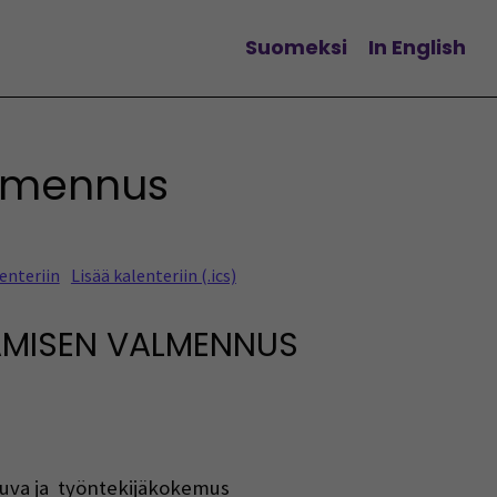
Suomeksi
In English
Vaihda kieltä
almennus
enteriin
Lisää kalenteriin (.ics)
AMISEN VALMENNUS
akuva ja työntekijäkokemus