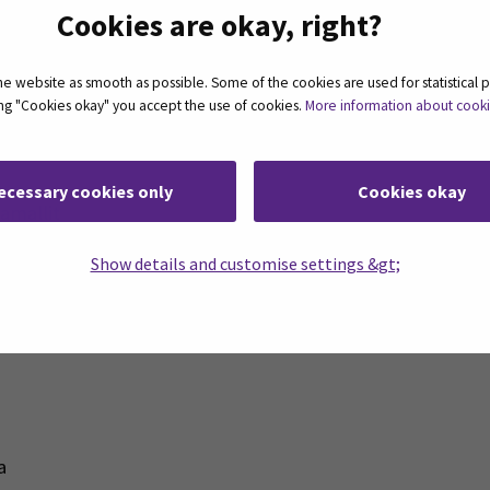
Cookies are okay, right?
viointia varten tehtyä vastuullisuustyökalua ja jokais
luetta edustamastaan yrityksestä.
 website as smooth as possible. Some of the cookies are used for statistical 
ting "Cookies okay" you accept the use of cookies.
More information about cook
:
ecessary cookies only
Cookies okay
tamallit
Show details and customise settings &gt;
ta