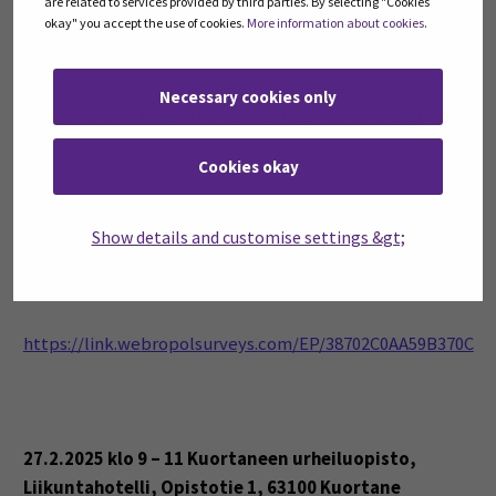
are related to services provided by third parties. By selecting "Cookies
okay" you accept the use of cookies.
More information about cookies
.
26.2.2025 klo 9 – 11 Etäkoulutus (Microsoft Teams)
Necessary cookies only
https://link.webropolsurveys.com/EP/C0FDB2492DA45C19
Cookies okay
26.2.2025 klo 13 – 15 Seinäjoen
Show details and customise settings &gt;
Ammattikorkeakoulu, Kampustalo C1053,
Kalevankatu 35, 60100 Seinäjoki
https://link.webropolsurveys.com/EP/38702C0AA59B370C
27.2.2025 klo 9 – 11 Kuortaneen urheiluopisto,
Liikuntahotelli,
Opistotie 1, 63100 Kuortane