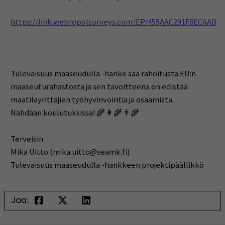
https://link.webropolsurveys.com/EP/459AAC291F8ECAAD
Tulevaisuus maaseudulla -hanke saa rahoitusta EU:n
maaseuturahastosta ja sen tavoitteena on edistää
maatilayrittäjien työhyvinvointia ja osaamista.
Nähdään koulutuksissa! 🌾👩‍🌾👨‍🌾
Terveisin
Mika Uitto (mika.uitto@seamk.fi)
Tulevaisuus maaseudulla -hankkeen projektipäällikkö
Jaa: