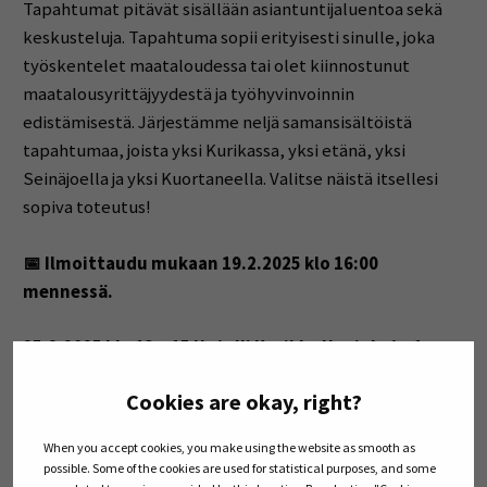
Tapahtumat pitävät sisällään asiantuntijaluentoa sekä
keskusteluja. Tapahtuma sopii erityisesti sinulle, joka
työskentelet maataloudessa tai olet kiinnostunut
maatalousyrittäjyydestä ja työhyvinvoinnin
edistämisestä. Järjestämme neljä samansisältöistä
tapahtumaa, joista yksi Kurikassa, yksi etänä, yksi
Seinäjoella ja yksi Kuortaneella. Valitse näistä itsellesi
sopiva toteutus!
📅 Ilmoittaudu mukaan 19.2.2025 klo 16:00
mennessä.
25.2.2025 klo 13 – 15 Hotelli Kurikka Hovinkatu 1,
61300 Kurikka
Cookies are okay, right?
https://link.webropolsurveys.com/EP/87061CF04D2AD427
When you accept cookies, you make using the website as smooth as
possible. Some of the cookies are used for statistical purposes, and some