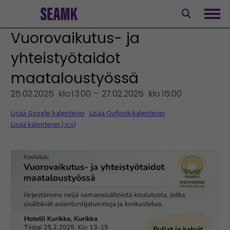
Siirry
sisältöön
Avaa
Vuorovaikutus- ja
yhteistyötaidot
maataloustyössä
25.02.2025
klo
13:00 – 27.02.2025
klo
15:00
Lisää Google-kalenteriin
Lisää Outlook-kalenteriin
Lisää kalenteriin (.ics)