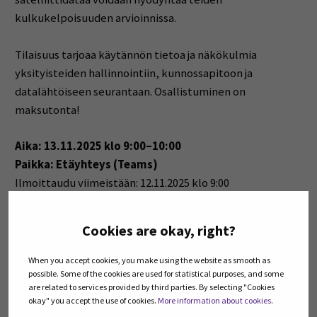
kulkukelpoisuuden arvioinnissa.
Tilaisuus tarjoaa käytännön tietoa ja näkökulmia
yksityisteiden hallinnointiin, kunnossapitoon ja
datalähtöiseen seurantaan. Osallistuminen on
maksutonta!
Aika: 13.11.2025 klo 9:00–10:00
Paikka: Etäyhteys (Teams)
Ilmoittaudu viimeistään: 12.11.2025 klo 9:00
Lisätietoja
Cookies are okay, right?
Juha Viirimäki
projektipäällikkö
When you accept cookies, you make using the website as smooth as
puh. 050 314 0464
possible. Some of the cookies are used for statistical purposes, and some
are related to services provided by third parties. By selecting "Cookies
juha.viirimaki@metsakeskus.fi
okay" you accept the use of cookies.
More information about cookies
.
Suomen metsäkeskus