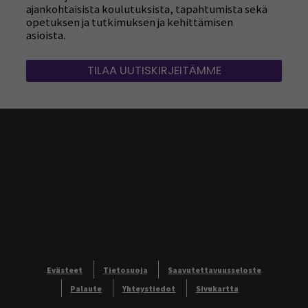
ajankohtaisista koulutuksista, tapahtumista sekä
opetuksen ja tutkimuksen ja kehittämisen
asioista.
TILAA UUTISKIRJEITÄMME
Evästeet
Tietosuoja
Saavutettavuusseloste
Palaute
Yhteystiedot
Sivukartta