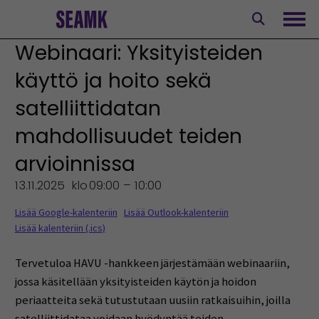
Siirry
sisältöön
Avaa
Webinaari: Yksityisteiden
käyttö ja hoito sekä
satelliittidatan
mahdollisuudet teiden
arvioinnissa
13.11.2025
klo
09:00 – 10:00
Lisää Google-kalenteriin
Lisää Outlook-kalenteriin
Lisää kalenteriin (.ics)
Tervetuloa HAVU -hankkeen järjestämään webinaariin,
jossa käsitellään yksityisteiden käytön ja hoidon
periaatteita sekä tutustutaan uusiin ratkaisuihin, joilla
satelliittidataa voidaan hyödyntää teiden