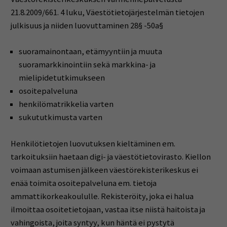
21.8.2009/661. 4 luku, Väestötietojärjestelmän tietojen
julkisuus ja niiden luovuttaminen 28§ -50a§
suoramainontaan, etämyyntiin ja muuta
suoramarkkinointiin sekä markkina- ja
mielipidetutkimukseen
osoitepalveluna
henkilömatrikkelia varten
sukututkimusta varten
Henkilötietojen luovutuksen kieltäminen em.
tarkoituksiin haetaan digi- ja väestötietovirasto. Kiellon
voimaan astumisen jälkeen väestörekisterikeskus ei
enää toimita osoitepalveluna em. tietoja
ammattikorkeakoululle. Rekisteröity, joka ei halua
ilmoittaa osoitetietojaan, vastaa itse niistä haitoista ja
vahingoista, joita syntyy, kun häntä ei pystytä