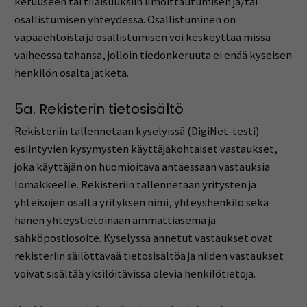
keruuseen tai tilaisuuksiin ilmoittautumisen ja/tai
osallistumisen yhteydessä. Osallistuminen on
vapaaehtoista ja osallistumisen voi keskeyttää missä
vaiheessa tahansa, jolloin tiedonkeruuta ei enää kyseisen
henkilön osalta jatketa.
5a. Rekisterin tietosisältö
Rekisteriin tallennetaan kyselyissä (DigiNet-testi)
esiintyvien kysymysten käyttäjäkohtaiset vastaukset,
joka käyttäjän on huomioitava antaessaan vastauksia
lomakkeelle. Rekisteriin tallennetaan yritysten ja
yhteisöjen osalta yrityksen nimi, yhteyshenkilö sekä
hänen yhteystietoinaan ammattiasema ja
sähköpostiosoite. Kyselyssä annetut vastaukset ovat
rekisteriin säilöttävää tietosisältöä ja niiden vastaukset
voivat sisältää yksilöitävissä olevia henkilötietoja.