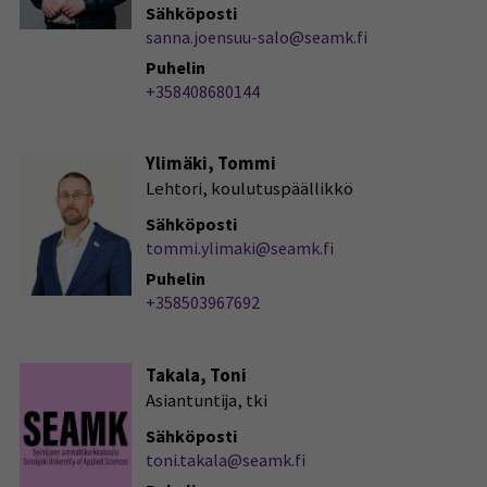
Sähköposti
sanna.joensuu-salo@seamk.fi
Puhelin
+358408680144
Ylimäki, Tommi
Lehtori, koulutuspäällikkö
Sähköposti
tommi.ylimaki@seamk.fi
Puhelin
+358503967692
Takala, Toni
Asiantuntija, tki
Sähköposti
toni.takala@seamk.fi