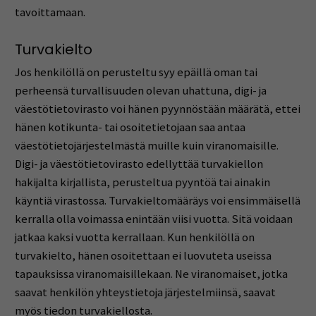
tavoittamaan.
Turvakielto
Jos henkilöllä on perusteltu syy epäillä oman tai
perheensä turvallisuuden olevan uhattuna, digi- ja
väestötietovirasto voi hänen pyynnöstään määrätä, ettei
hänen kotikunta- tai osoitetietojaan saa antaa
väestötietojärjestelmästä muille kuin viranomaisille.
Digi- ja väestötietovirasto edellyttää turvakiellon
hakijalta kirjallista, perusteltua pyyntöä tai ainakin
käyntiä virastossa. Turvakieltomääräys voi ensimmäisellä
kerralla olla voimassa enintään viisi vuotta. Sitä voidaan
jatkaa kaksi vuotta kerrallaan. Kun henkilöllä on
turvakielto, hänen osoitettaan ei luovuteta useissa
tapauksissa viranomaisillekaan. Ne viranomaiset, jotka
saavat henkilön yhteystietoja järjestelmiinsä, saavat
myös tiedon turvakiellosta.