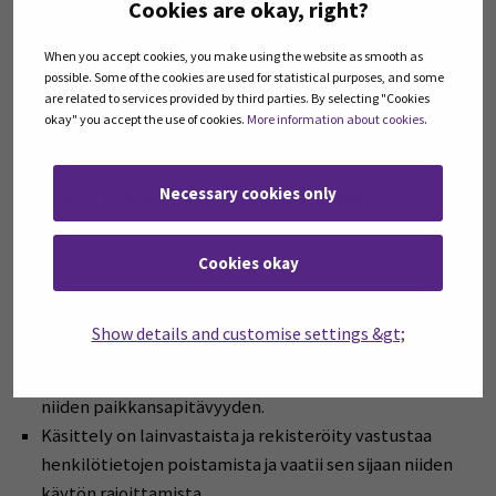
Cookies are okay, right?
Henkilötietoja on käsitelty lainvastaisesti
Henkilötiedot on poistettava unionin oikeuteen tai
When you accept cookies, you make using the website as smooth as
possible. Some of the cookies are used for statistical purposes, and some
jäsenvaltion lainsäädäntöön perustuvan
are related to services provided by third parties. By selecting "Cookies
rekisterinpitäjään sovellettavan lakisääteisen
okay" you accept the use of cookies.
More information about cookies
.
velvoitteen noudattamiseksi
Necessary cookies only
Oikeus käsittelyn rajoittamiseen
Rekisteröidyllä on oikeus käsittelyn rajoittamiseen, jos
yksi seuraavista toteutuu (artikla 18):
Cookies okay
Rekisteröity kiistää henkilötietojen
Show details and customise settings &gt;
paikkansapitävyyden, jolloin käsittelyä rajoitetaan
ajaksi, jonka kuluessa rekisterinpitäjä voi varmistaa
niiden paikkansapitävyyden.
Käsittely on lainvastaista ja rekisteröity vastustaa
henkilötietojen poistamista ja vaatii sen sijaan niiden
käytön rajoittamista.