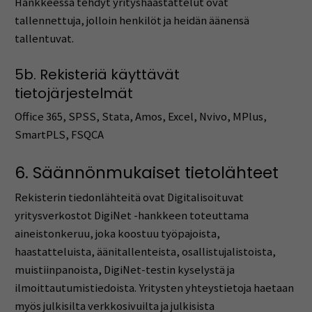
Hankkeessa tehdyt yrityshaastattelut ovat
tallennettuja, jolloin henkilöt ja heidän äänensä
tallentuvat.
5b. Rekisteriä käyttävät
tietojärjestelmät
Office 365, SPSS, Stata, Amos, Excel, Nvivo, MPlus,
SmartPLS, FSQCA
6. Säännönmukaiset tietolähteet
Rekisterin tiedonlähteitä ovat Digitalisoituvat
yritysverkostot DigiNet -hankkeen toteuttama
aineistonkeruu, joka koostuu työpajoista,
haastatteluista, äänitallenteista, osallistujalistoista,
muistiinpanoista, DigiNet-testin kyselystä ja
ilmoittautumistiedoista. Yritysten yhteystietoja haetaan
myös julkisilta verkkosivuilta ja julkisista