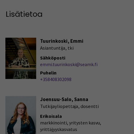
Lisätietoa
Tuurinkoski, Emmi
Asiantuntija, tki
Sähköposti
emmi.tuurinkoski@seamk.fi
Puhelin
+358408302098
Joensuu-Salo, Sanna
Tutkijayliopettaja, dosentti
Erikoisala
markkinointi, yritysten kasvu,
yrittäjyyskasvatus