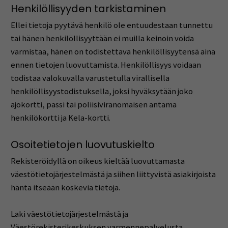
Henkilöllisyyden tarkistaminen
Ellei tietoja pyytävä henkilö ole entuudestaan tunnettu
tai hänen henkilöllisyyttään ei muilla keinoin voida
varmistaa, hänen on todistettava henkilöllisyytensä aina
ennen tietojen luovuttamista. Henkilöllisyys voidaan
todistaa valokuvalla varustetulla virallisella
henkilöllisyystodistuksella, joksi hyväksytään joko
ajokortti, passi tai poliisiviranomaisen antama
henkilökortti ja Kela-kortti.
Osoitetietojen luovutuskielto
Rekisteröidyllä on oikeus kieltää luovuttamasta
väestötietojärjestelmästä ja siihen liittyvistä asiakirjoista
häntä itseään koskevia tietoja.
Laki väestötietojärjestelmästä ja
Väestörekisterikeskuksen varmennepalvelusta