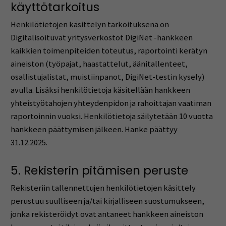
käyttötarkoitus
Henkilötietojen käsittelyn tarkoituksena on
Digitalisoituvat yritysverkostot DigiNet -hankkeen
kaikkien toimenpiteiden toteutus, raportointi kerätyn
aineiston (työpajat, haastattelut, äänitallenteet,
osallistujalistat, muistiinpanot, DigiNet-testin kysely)
avulla. Lisäksi henkilötietoja käsitellään hankkeen
yhteistyötahojen yhteydenpidon ja rahoittajan vaatiman
raportoinnin vuoksi. Henkilötietoja säilytetään 10 vuotta
hankkeen päättymisen jälkeen. Hanke päättyy
31.12.2025.
5. Rekisterin pitämisen peruste
Rekisteriin tallennettujen henkilötietojen käsittely
perustuu suulliseen ja/tai kirjalliseen suostumukseen,
jonka rekisteröidyt ovat antaneet hankkeen aineiston