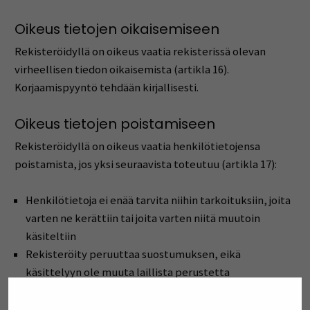
Oikeus tietojen oikaisemiseen
Rekisteröidyllä on oikeus vaatia rekisterissä olevan
virheellisen tiedon oikaisemista (artikla 16).
Korjaamispyyntö tehdään kirjallisesti.
Oikeus tietojen poistamiseen
Rekisteröidyllä on oikeus vaatia henkilötietojensa
poistamista, jos yksi seuraavista toteutuu (artikla 17):
Henkilötietoja ei enää tarvita niihin tarkoituksiin, joita
varten ne kerättiin tai joita varten niitä muutoin
käsiteltiin
Rekisteröity peruuttaa suostumuksen, eikä
käsittelyyn ole muuta laillista perustetta
Rekisteröity vastustaa käsittelyä eikä käsittelyyn ole
olemassa perusteltua syytä (artikla 21)