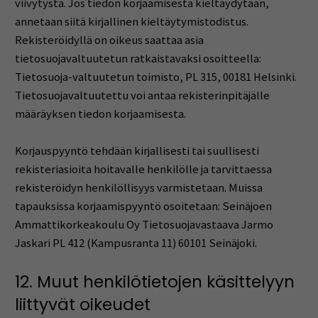
viivytystä. Jos tiedon korjaamisesta kieltäydytään,
annetaan siitä kirjallinen kieltäytymistodistus.
Rekisteröidyllä on oikeus saattaa asia
tietosuojavaltuutetun ratkaistavaksi osoitteella:
Tietosuoja-valtuutetun toimisto, PL 315, 00181 Helsinki.
Tietosuojavaltuutettu voi antaa rekisterinpitäjälle
määräyksen tiedon korjaamisesta.
Korjauspyyntö tehdään kirjallisesti tai suullisesti
rekisteriasioita hoitavalle henkilölle ja tarvittaessa
rekisteröidyn henkilöllisyys varmistetaan. Muissa
tapauksissa korjaamispyyntö osoitetaan: Seinäjoen
Ammattikorkeakoulu Oy Tietosuojavastaava Jarmo
Jaskari PL 412 (Kampusranta 11) 60101 Seinäjoki.
12. Muut henkilötietojen käsittelyyn
liittyvät oikeudet