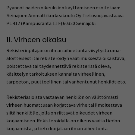
Pyynnöt näiden oikeuksien käyttämiseen osoitetaan:
Seinäjoen Ammattikorkeakoulu Oy Tietosuojavastaava
PL 412 (Kampusranta 11 F) 60320 Seinäjoki.
11. Virheen oikaisu
Rekisterinpitäjän on ilman aiheetonta viivytystä oma-
aloitteisesti tai rekisteröidyn vaatimuksesta oikaistava,
poistettava tai täydennettävä rekisterissä oleva,
käsittelyn tarkoituksen kannalta virheellinen,
tarpeeton, puutteellinen tai vanhentunut henkilötieto.
Rekisteriasioista vastaavan henkilön on välittömästi
virheen huomattuaan korjattava virhe tai ilmoitettava
siitä henkilölle, jolla on riittävät oikeudet virheen
korjaamiseen. Rekisteröidyllä on oikeus vaatia tiedon
korjaamista, ja tieto korjataan ilman aiheetonta