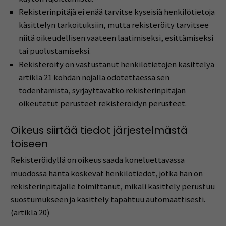
Rekisterinpitäjä ei enää tarvitse kyseisiä henkilötietoja
käsittelyn tarkoituksiin, mutta rekisteröity tarvitsee
niitä oikeudellisen vaateen laatimiseksi, esittämiseksi
tai puolustamiseksi.
Rekisteröity on vastustanut henkilötietojen käsittelyä
artikla 21 kohdan nojalla odotettaessa sen
todentamista, syrjäyttävätkö rekisterinpitäjän
oikeutetut perusteet rekisteröidyn perusteet.
Oikeus siirtää tiedot järjestelmästä
toiseen
Rekisteröidyllä on oikeus saada koneluettavassa
muodossa häntä koskevat henkilötiedot, jotka hän on
rekisterinpitäjälle toimittanut, mikäli käsittely perustuu
suostumukseen ja käsittely tapahtuu automaattisesti.
(artikla 20)