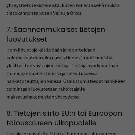
yhteystietorekistereistä, kuten Fonecta sekä muista
tietokannoista kuten Vainu ja Orbis.
7. Säännönmukaiset tietojen
luovutukset
Henkilötietoja käsitellään ja raportoidaan
kokonaisuutena eikä näistä tiedoista voi tunnistaa
yksittäisten vastaajien tietoja. Tietoja hyödynnetään
toiminnan suunnittelussa ja toteutuksessa
hanketoteuttajien kanssa. Osallistumistiedot hankkeen
toimintaan luovutetaan rahoittajalle
maksatushakemusten yhteydessä.
8. Tietojen siirto EU:n tai Euroopan
talousalueen ulkopuolelle
Tietoja ei luovuteta EU:n tai Euroopan talousalueen