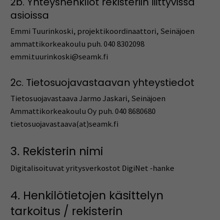
2b. Yhteyshenkilöt rekisteriin liittyvissä
asioissa
Emmi Tuurinkoski, projektikoordinaattori, Seinäjoen
ammattikorkeakoulu puh. 040 8302098
emmi.tuurinkoski@seamk.fi
2c. Tietosuojavastaavan yhteystiedot
Tietosuojavastaava Jarmo Jaskari, Seinäjoen
Ammattikorkeakoulu Oy puh. 040 8680680
tietosuojavastaava(at)seamk.fi
3. Rekisterin nimi
Digitalisoituvat yritysverkostot DigiNet -hanke
4. Henkilötietojen käsittelyn
tarkoitus / rekisterin